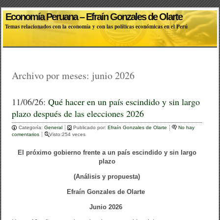
Economía Peruana – Efraín Gonzales de Olarte
Temas relacionados con la economía y con las políticas económicas en el Perú
Archivo por meses:
junio 2026
11/06/26:
Qué hacer en un país escindido y sin largo
plazo después de las elecciones 2026
Categoría:
General
Publicado por:
Efraín Gonzales de Olarte
No hay
comentarios
Visto:254 veces
El próximo gobierno frente a un país escindido y sin largo
plazo
(Análisis y propuesta)
Efraín Gonzales de Olarte
Junio 2026