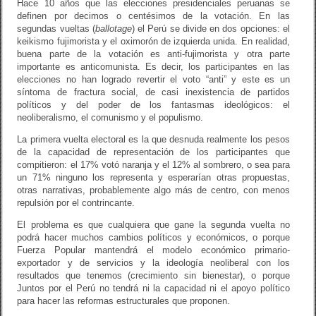
Hace 10 años que las elecciones presidenciales peruanas se
definen por decimos o centésimos de la votación. En las
segundas vueltas (
ballotage
) el Perú se divide en dos opciones: el
keikismo fujimorista y el oximorón de izquierda unida. En realidad,
buena parte de la votación es anti-fujimorista y otra parte
importante es anticomunista. Es decir, los participantes en las
elecciones no han logrado revertir el voto “anti” y este es un
síntoma de fractura social, de casi inexistencia de partidos
políticos y del poder de los fantasmas ideológicos: el
neoliberalismo, el comunismo y el populismo.
La primera vuelta electoral es la que desnuda realmente los pesos
de la capacidad de representación de los participantes que
compitieron: el 17% votó naranja y el 12% al sombrero, o sea para
un 71% ninguno los representa y esperarían otras propuestas,
otras narrativas, probablemente algo más de centro, con menos
repulsión por el contrincante.
El problema es que cualquiera que gane la segunda vuelta no
podrá hacer muchos cambios políticos y económicos, o porque
Fuerza Popular mantendrá el modelo económico primario-
exportador y de servicios y la ideología neoliberal con los
resultados que tenemos (crecimiento sin bienestar), o porque
Juntos por el Perú no tendrá ni la capacidad ni el apoyo político
para hacer las reformas estructurales que proponen.