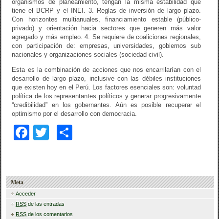
organismos de planeamiento, tengan la misma estabilidad que
tiene el BCRP y el INEI. 3. Reglas de inversión de largo plazo.
Con horizontes multianuales, financiamiento estable (público-
privado) y orientación hacia sectores que generen más valor
agregado y más empleo. 4. Se requiere de coaliciones regionales,
con participación de: empresas, universidades, gobiernos sub
nacionales y organizaciones sociales (sociedad civil).
Esta es la combinación de acciones que nos encarrilarían con el
desarrollo de largo plazo, inclusive con las débiles instituciones
que existen hoy en el Perú. Los factores esenciales son: voluntad
política de los representantes políticos y generar progresivamente
“credibilidad” en los gobernantes. Aún es posible recuperar el
optimismo por el desarrollo con democracia.
F
T
C
a
wi
o
c
tt
m
e
er
p
Meta
b
ar
Acceder
RSS
de las entradas
o
tir
RSS
de los comentarios