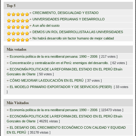
Top 5
CRECIMIENTO, DESIGUALDAD Y ESTADO
UNIVERSIDADES PERUANAS Y DESARROLLO
A un año del susto
DEMOS UN ROL DESARROLLISTA A LAS UNIVERSIDADES
No habrá desarrollo sin factor humano de mejor calidad
Más votados
Economía política de la era neoliberal peruana: 1990 – 2006
[ 217 votes ]
Concentración y centralización en el Perú: enemigos del desarrollo.
[ 62 votes ]
ECONOMÍA POLITICA DE LA REFORMA DEL ESTADO EN EL PERÚ Efraín
Gonzales de Olarte
[ 50 votes ]
CÓMO MEJORAR LA EDUCACIÓN EN EL PERÚ
[ 37 votes ]
EL MODELO PRIMARIO EXPORTADOR Y DE SERVICIOS (PESER)
[ 33 votes
]
Más Visitados
Economía política de la era neoliberal peruana: 1990 – 2006
[ 115473 vistas ]
ECONOMÍA POLITICA DE LA REFORMA DEL ESTADO EN EL PERÚ Efraín
Gonzales de Olarte
[ 46291 vistas ]
EL DESAFIO DEL CRECIMIENTO ECONÓMICO CON CALIDAD Y EQUIDAD
EN EL PERÚ
[ 35178 vistas ]