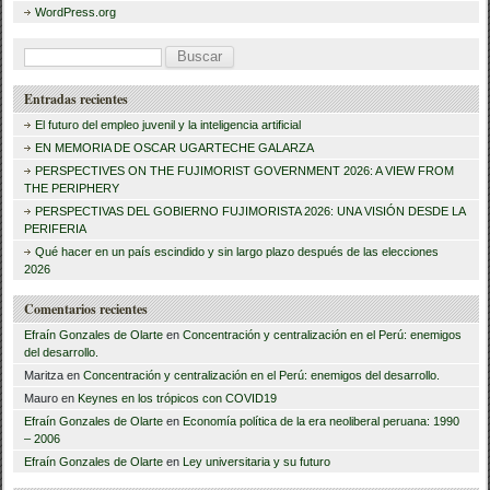
o
WordPress.org
k
B
u
Entradas recientes
s
El futuro del empleo juvenil y la inteligencia artificial
c
EN MEMORIA DE OSCAR UGARTECHE GALARZA
a
PERSPECTIVES ON THE FUJIMORIST GOVERNMENT 2026: A VIEW FROM
THE PERIPHERY
r
PERSPECTIVAS DEL GOBIERNO FUJIMORISTA 2026: UNA VISIÓN DESDE LA
PERIFERIA
:
Qué hacer en un país escindido y sin largo plazo después de las elecciones
2026
Comentarios recientes
Efraín Gonzales de Olarte
en
Concentración y centralización en el Perú: enemigos
del desarrollo.
Maritza
en
Concentración y centralización en el Perú: enemigos del desarrollo.
Mauro
en
Keynes en los trópicos con COVID19
Efraín Gonzales de Olarte
en
Economía política de la era neoliberal peruana: 1990
– 2006
Efraín Gonzales de Olarte
en
Ley universitaria y su futuro