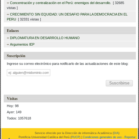
Concentración y centralización en el Perú: enemigos del desarrollo.
[ 32685
vistas ]
CRECIMIENTO SIN EQUIDAD: UN DESAFIO PARA LA DEMOCRACIA EN EL
PERU
[ 32331 vistas ]
Enlaces
DIPLOMATURA EN DESARROLLO HUMANO
Argumentos IEP
Suscripción
Ingrese su correo electrónico para notificarlo de las actualizaciones de este blog:
Dirección
de
correo
Visitas
Hoy: 98
Ayer: 149
Todos: 1057618
Servicio ofrecido por la Dirección de informática Académica (
DIA
)
Pontificia Universidad Católica del Perú (
PUCP
) |
Condiciones generales de uso
-
Reportar