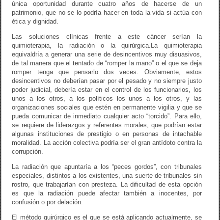
única oportunidad durante cuatro años de hacerse de un
patrimonio, que no se lo podría hacer en toda la vida si actúa con
ética y dignidad.
Las soluciones clínicas frente a este cáncer serían la
quimioterapia, la radiación o la quirúrgica.La quimioterapia
equivaldría a generar una serie de desincentivos muy disuasivos,
de tal manera que el tentado de “romper la mano” o el que se deja
romper tenga que pensarlo dos veces. Obviamente, estos
desincentivos no deberían pasar por el pesado y no siempre justo
poder judicial, debería estar en el control de los funcionarios, los
unos a los otros, a los políticos los unos a los otros, y las
organizaciones sociales que estén en permanente vigilia y que se
pueda comunicar de inmediato cualquier acto “torcido”. Para ello,
se requiere de liderazgos y referentes morales, que podrían estar
algunas instituciones de prestigio o en personas de intachable
moralidad. La acción colectiva podría ser el gran antídoto contra la
corrupción.
La radiación que apuntaría a los “peces gordos”, con tribunales
especiales, distintos a los existentes, una suerte de tribunales sin
rostro, que trabajarían con presteza. La dificultad de esta opción
es que la radiación puede afectar también a inocentes, por
confusión o por delación.
El método quirúrgico es el que se está aplicando actualmente, se