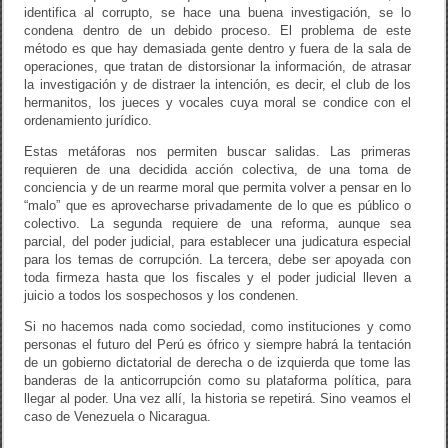
identifica al corrupto, se hace una buena investigación, se lo
condena dentro de un debido proceso. El problema de este
método es que hay demasiada gente dentro y fuera de la sala de
operaciones, que tratan de distorsionar la información, de atrasar
la investigación y de distraer la intención, es decir, el club de los
hermanitos, los jueces y vocales cuya moral se condice con el
ordenamiento jurídico.
Estas metáforas nos permiten buscar salidas. Las primeras
requieren de una decidida acción colectiva, de una toma de
conciencia y de un rearme moral que permita volver a pensar en lo
“malo” que es aprovecharse privadamente de lo que es público o
colectivo. La segunda requiere de una reforma, aunque sea
parcial, del poder judicial, para establecer una judicatura especial
para los temas de corrupción. La tercera, debe ser apoyada con
toda firmeza hasta que los fiscales y el poder judicial lleven a
juicio a todos los sospechosos y los condenen.
Si no hacemos nada como sociedad, como instituciones y como
personas el futuro del Perú es ófrico y siempre habrá la tentación
de un gobierno dictatorial de derecha o de izquierda que tome las
banderas de la anticorrupción como su plataforma política, para
llegar al poder. Una vez allí, la historia se repetirá. Sino veamos el
caso de Venezuela o Nicaragua.