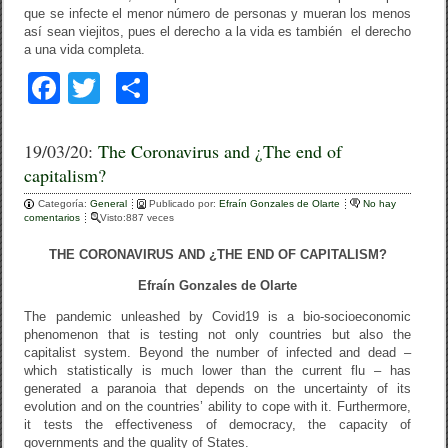
que se infecte el menor número de personas y mueran los menos
así sean viejitos, pues el derecho a la vida es también el derecho
a una vida completa.
F
T
C
a
wi
o
c
tt
m
19/03/20:
The Coronavirus and ¿The end of
capitalism?
e
er
p
Categoría:
b
General
ar
Publicado por:
Efraín Gonzales de Olarte
No hay
comentarios
Visto:887 veces
o
tir
THE CORONAVIRUS AND ¿THE END OF CAPITALISM?
o
Efraín Gonzales de Olarte
k
The pandemic unleashed by Covid19 is a bio-socioeconomic
phenomenon that is testing not only countries but also the
capitalist system. Beyond the number of infected and dead –
which statistically is much lower than the current flu – has
generated a paranoia that depends on the uncertainty of its
evolution and on the countries’ ability to cope with it. Furthermore,
it tests the effectiveness of democracy, the capacity of
governments and the quality of States.