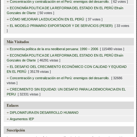
Concentración y centralización en el Perú: enemigos del desarrollo.
[ 62 votes ]
ECONOMÍA POLITICA DE LA REFORMA DEL ESTADO EN EL PERÚ Efraín
Gonzales de Olarte
[ 50 votes ]
CÓMO MEJORAR LA EDUCACIÓN EN EL PERÚ
[ 37 votes ]
EL MODELO PRIMARIO EXPORTADOR Y DE SERVICIOS (PESER)
[ 33 votes
]
Más Visitados
Economía política de la era neoliberal peruana: 1990 – 2006
[ 115480 vistas ]
ECONOMÍA POLITICA DE LA REFORMA DEL ESTADO EN EL PERÚ Efraín
Gonzales de Olarte
[ 46291 vistas ]
EL DESAFIO DEL CRECIMIENTO ECONÓMICO CON CALIDAD Y EQUIDAD
EN EL PERÚ
[ 35178 vistas ]
Concentración y centralización en el Perú: enemigos del desarrollo.
[ 32686
vistas ]
CRECIMIENTO SIN EQUIDAD: UN DESAFIO PARA LA DEMOCRACIA EN EL
PERU
[ 32331 vistas ]
Enlaces
DIPLOMATURA EN DESARROLLO HUMANO
Argumentos IEP
Suscripción