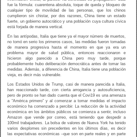
fue la fórmula: cuarentena absoluta, toque de queda y bloqueo de
cualquier tipo de movilidad de las personas, que los chinos
cumplieron sin chistar, por dos razones, China tiene un estado
fuerte, un gobierno autocrático y una población cuya cultura cívica
está forjada de manera vertical.
En las antípodas, Italia que tiene ya el mayor número de muertos,
no tomó en serio los primeros casos, las medidas fueron tomadas
de manera progresiva hasta el momento en que ya era un
problema mayor de salud pública, entonces reaccionaron e
hicieron algo parecido a China pero muy tarde, porque
probablemente hubo deliberación democrática antes de tomar las
medidas. Además, a diferencia de China, Italia tiene una población
vieja, es decir más vulnerable.
Los Estados Unidos de Trump, casi de manera parecida a Italia,
han reaccionado tarde, con cierta arrogancia y autosuficiencia,
pero de pronto se han dado cuenta que el Covi19 es una amenaza
a “América primero” y al comenzar a tomar medidas el impacto
económico ha comenzado a percibir. La reducción de la actividad
económica en los ámbitos públicos se comienza a sentir, incluso
Amazon que vende por correo, está teniendo que despedir a
100mil trabajadores. La bolsa de valores de Nueva York ha tenido
varios desplomes sin precedentes en los últimos días, es decir
las expectativas económicas –que son en parte reales y en parte