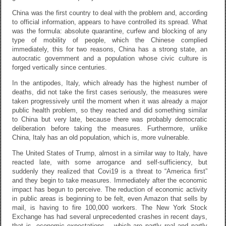
China was the first country to deal with the problem and, according
to official information, appears to have controlled its spread. What
was the formula: absolute quarantine, curfew and blocking of any
type of mobility of people, which the Chinese complied
immediately, this for two reasons, China has a strong state, an
autocratic government and a population whose civic culture is
forged vertically since centuries.
In the antipodes, Italy, which already has the highest number of
deaths, did not take the first cases seriously, the measures were
taken progressively until the moment when it was already a major
public health problem, so they reacted and did something similar
to China but very late, because there was probably democratic
deliberation before taking the measures. Furthermore, unlike
China, Italy has an old population, which is, more vulnerable.
The United States of Trump, almost in a similar way to Italy, have
reacted late, with some arrogance and self-sufficiency, but
suddenly they realized that Covi19 is a threat to “America first”
and they begin to take measures. Immediately after the economic
impact has begun to perceive. The reduction of economic activity
in public areas is beginning to be felt, even Amazon that sells by
mail, is having to fire 100,000 workers. The New York Stock
Exchange has had several unprecedented crashes in recent days,
that is, economic expectations – which are partly real and partly