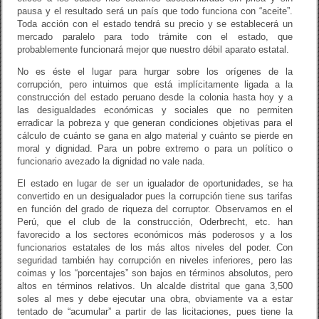
pausa y el resultado será un país que todo funciona con “aceite”.
Toda acción con el estado tendrá su precio y se establecerá un
mercado paralelo para todo trámite con el estado, que
probablemente funcionará mejor que nuestro débil aparato estatal.
No es éste el lugar para hurgar sobre los orígenes de la
corrupción, pero intuimos que está implícitamente ligada a la
construcción del estado peruano desde la colonia hasta hoy y a
las desigualdades económicas y sociales que no permiten
erradicar la pobreza y que generan condiciones objetivas para el
cálculo de cuánto se gana en algo material y cuánto se pierde en
moral y dignidad. Para un pobre extremo o para un político o
funcionario avezado la dignidad no vale nada.
El estado en lugar de ser un igualador de oportunidades, se ha
convertido en un desigualador pues la corrupción tiene sus tarifas
en función del grado de riqueza del corruptor. Observamos en el
Perú, que el club de la construcción, Oderbrecht, etc. han
favorecido a los sectores económicos más poderosos y a los
funcionarios estatales de los más altos niveles del poder. Con
seguridad también hay corrupción en niveles inferiores, pero las
coimas y los “porcentajes” son bajos en términos absolutos, pero
altos en términos relativos. Un alcalde distrital que gana 3,500
soles al mes y debe ejecutar una obra, obviamente va a estar
tentado de “acumular” a partir de las licitaciones, pues tiene la