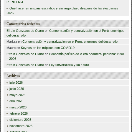
PERIFERIA
:
Qué hacer en un país escindido y sin largo plazo después de las elecciones
2026
Comentarios recientes
Efraín Gonzales de Olarte
en
Concentración y centralización en el Perú: enemigos
del desarrollo.
Maritza
en
Concentración y centralización en el Perú: enemigos del desarrollo.
Mauro
en
Keynes en los trópicos con COVID19
Efraín Gonzales de Olarte
en
Economía política de la era neoliberal peruana: 1990
– 2006
Efraín Gonzales de Olarte
en
Ley universitaria y su futuro
Archivos
julio 2026
junio 2026
mayo 2026
abril 2026
marzo 2026
febrero 2026
diciembre 2025
noviembre 2025
octubre 2025