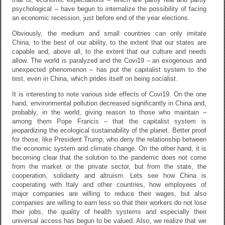
psychological – have begun to internalize the possibility of facing
an economic recession, just before end of the year elections.
Obviously, the medium and small countries can only imitate
China, to the best of our ability, to the extent that our states are
capable and, above all, to the extent that our culture and needs
allow. The world is paralyzed and the Covi19 – an exogenous and
unexpected phenomenon – has put the capitalist system to the
test, even in China, which prides itself on being socialist.
It is interesting to note various side effects of Covi19. On the one
hand, environmental pollution decreased significantly in China and,
probably, in the world, giving reason to those who maintain –
among them Pope Francis – that the capitalist system is
jeopardizing the ecological sustainability of the planet. Better proof
for those, like President Trump, who deny the relationship between
the economic system and climate change. On the other hand, it is
becoming clear that the solution to the pandemic does not come
from the market or the private sector, but from the state, the
cooperation, solidarity and altruism. Lets see how China is
cooperating with Italy and other countries, how employees of
major companies are willing to reduce their wages, but also
companies are willing to earn less so that their workers do not lose
their jobs, the quality of health systems and especially their
universal access has begun to be valued. Also, we realize that we