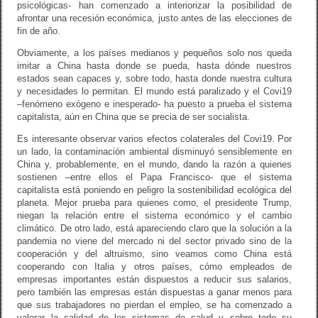
psicológicas- han comenzado a interiorizar la posibilidad de
afrontar una recesión económica, justo antes de las elecciones de
fin de año.
Obviamente, a los países medianos y pequeños solo nos queda
imitar a China hasta donde se pueda, hasta dónde nuestros
estados sean capaces y, sobre todo, hasta donde nuestra cultura
y necesidades lo permitan. El mundo está paralizado y el Covi19
–fenómeno exógeno e inesperado- ha puesto a prueba el sistema
capitalista, aún en China que se precia de ser socialista.
Es interesante observar varios efectos colaterales del Covi19. Por
un lado, la contaminación ambiental disminuyó sensiblemente en
China y, probablemente, en el mundo, dando la razón a quienes
sostienen –entre ellos el Papa Francisco- que el sistema
capitalista está poniendo en peligro la sostenibilidad ecológica del
planeta. Mejor prueba para quienes como, el presidente Trump,
niegan la relación entre el sistema económico y el cambio
climático. De otro lado, está apareciendo claro que la solución a la
pandemia no viene del mercado ni del sector privado sino de la
cooperación y del altruismo, sino veamos como China está
cooperando con Italia y otros países, cómo empleados de
empresas importantes están dispuestos a reducir sus salarios,
pero también las empresas están dispuestas a ganar menos para
que sus trabajadores no pierdan el empleo, se ha comenzado a
valorar la calidad de los sistemas de salud y sobre todo su