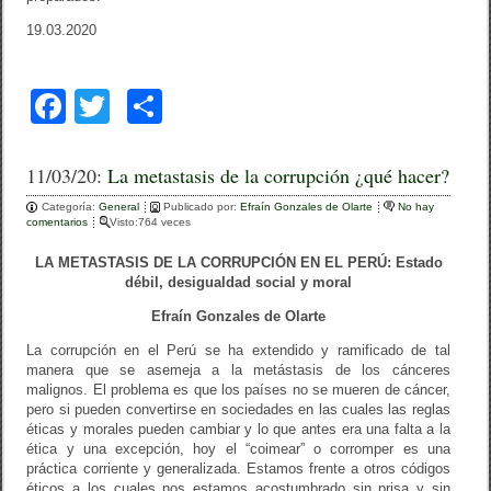
19.03.2020
F
T
C
a
wi
o
c
tt
m
11/03/20:
La metastasis de la corrupción ¿qué hacer?
e
er
p
Categoría:
General
Publicado por:
Efraín Gonzales de Olarte
No hay
comentarios
Visto:764 veces
b
ar
LA METASTASIS DE LA CORRUPCIÓN EN EL PERÚ: Estado
o
tir
débil, desigualdad social y moral
o
Efraín Gonzales de Olarte
k
La corrupción en el Perú se ha extendido y ramificado de tal
manera que se asemeja a la metástasis de los cánceres
malignos. El problema es que los países no se mueren de cáncer,
pero si pueden convertirse en sociedades en las cuales las reglas
éticas y morales pueden cambiar y lo que antes era una falta a la
ética y una excepción, hoy el “coimear” o corromper es una
práctica corriente y generalizada. Estamos frente a otros códigos
éticos a los cuales nos estamos acostumbrado sin prisa y sin