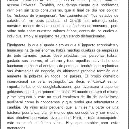
acceso universal. También, nos damos cuenta que podríamos
vivir bien sin tanto consumismo, que al final del día nos obligan
los “estados de emergencia”, “las cuarentenas”, “los estados de
catástrofe”. En otras palabras, el Covi19 nos interroga sobre
nuestros modos de vida, nuestros estándares de consumo, pero
sobre todo sobre nuestros valores éticos, dentro de los cuales el
individualismo y el egoísmo resultan siendo disfuncionales.
Finalmente, lo que si queda claro es que el impacto económico y
financiero ha de ser enorme, habrá muchas quiebras de empresas
de todo tamaño, masas desempleadas, las personas habrán
gastado sus ahorros, el turismo y todo aquellas actividades que
funcionan en base al contacto de personas tendrán que replantear
sus estrategias de negocio, es altamente probable también que
aumente la pobreza en todos los países. El propio comercio
internacional se verá restringido. Es decir, el Covi19 es un
importante factor de desglobalización, que favorecerá a aquellos
gobiernos que dicen “primero mi país”. El mundo no será el mismo
y me pregunto si este no es el comienzo del fin del capitalismo
neoliberal como lo conocemos y que tendrá que reinventarse o
cambiar. Un virus más pequeño que la milésima parte de una
bacteria podría cambiar el mundo que conocemos y ser mucho
más efectivo que varias revoluciones. Pero, lo más preocupante:
este no será el último virus. Hay que cambiar para esta
preparados.