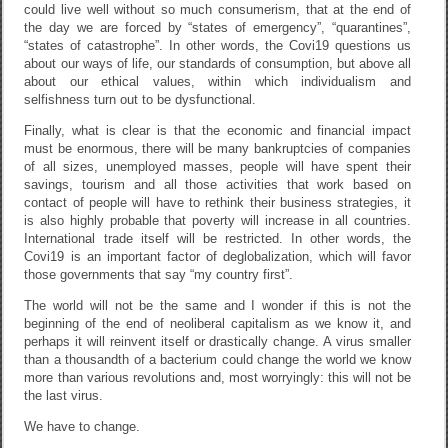
could live well without so much consumerism, that at the end of
the day we are forced by “states of emergency”, “quarantines”,
“states of catastrophe”. In other words, the Covi19 questions us
about our ways of life, our standards of consumption, but above all
about our ethical values, within which individualism and
selfishness turn out to be dysfunctional.
Finally, what is clear is that the economic and financial impact
must be enormous, there will be many bankruptcies of companies
of all sizes, unemployed masses, people will have spent their
savings, tourism and all those activities that work based on
contact of people will have to rethink their business strategies, it
is also highly probable that poverty will increase in all countries.
International trade itself will be restricted. In other words, the
Covi19 is an important factor of deglobalization, which will favor
those governments that say “my country first”.
The world will not be the same and I wonder if this is not the
beginning of the end of neoliberal capitalism as we know it, and
perhaps it will reinvent itself or drastically change. A virus smaller
than a thousandth of a bacterium could change the world we know
more than various revolutions and, most worryingly: this will not be
the last virus.
We have to change.