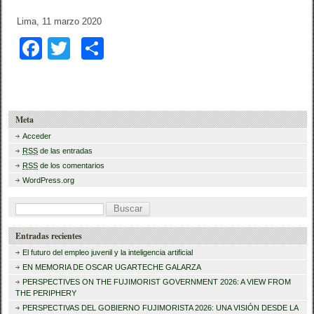
Lima, 11 marzo 2020
F
T
C
a
wi
o
c
tt
m
e
er
p
Meta
b
ar
Acceder
RSS
de las entradas
o
tir
RSS
de los comentarios
o
WordPress.org
k
B
u
Entradas recientes
s
El futuro del empleo juvenil y la inteligencia artificial
c
EN MEMORIA DE OSCAR UGARTECHE GALARZA
a
PERSPECTIVES ON THE FUJIMORIST GOVERNMENT 2026: A VIEW FROM
THE PERIPHERY
r
PERSPECTIVAS DEL GOBIERNO FUJIMORISTA 2026: UNA VISIÓN DESDE LA