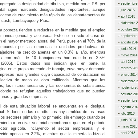
agregado la desigualdad distributiva, medida por el PBI per
septiembre
ntal sigue marcando desigualdades importantes, aunque
julio 2015
roceso de crecimiento más rápido de los departamentos de
abril 2015
 Ancash, Lambayeque y Piura.
diciembre 
octubre 20
la pobreza tienden a reducirse en la medida que el empleo
manera general y acelerada. Este no ha sido el caso de
septiembre
n el mayor mercado laboral del Perú, pues en el 70% de la
agosto 201
compuesta por las empresas o unidades productivas de
junio 2014
ajadores ha crecido apenas en un 0.3% al año, mientras
mayo 2014
s con más de 10 trabajadores han crecido en 3.5%
abril 2014
 (2005). Estos datos nos indican que, en parte, la
febrero 20
igina en el propio mercado de trabajo, cuya mayor demanda
mpresas más grandes cuya capacidad de contratación es
enero 2014
ectiva de mano de obra calificada. Mientras que las
diciembre 
, los microempresarios y las economías de subsistencia
noviembre 
 donde se refugian aquellos trabajadores que no pueden
octubre 20
ianas y grandes empresas.
septiembre
l de esta situación laboral se encuentra en el desigual
agosto 201
ial. Si bien, en las estadísticas hay similitud de las tasas
julio 2013
los sectores primario y no primario, sin embargo cuando se
junio 2013
miento a un nivel sectorial encontramos que, en el período
mayo 2013
ctor agrícola, incluyendo el sector empresarial y el
abril 2013
cido apenas en 2.2%, mientras que la minería lo hizo al