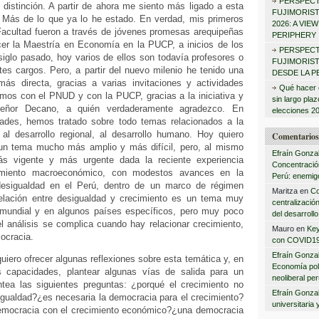
PERSPECT
:
 distinción. A partir de ahora me siento más ligado a esta
FUJIMORIS
 Más de lo que ya lo he estado. En verdad, mis primeros
2026: A VIE
Facultad fueron a través de jóvenes promesas arequipeñas
PERIPHERY
cer la Maestría en Economía en la PUCP, a inicios de los
PERSPECT
iglo pasado, hoy varios de ellos son todavía profesores o
FUJIMORISTA
es cargos. Pero, a partir del nuevo milenio he tenido una
DESDE LA P
ás directa, gracias a varias invitaciones y actividades
Qué hacer 
imos con el PNUD y con la PUCP, gracias a la iniciativa y
sin largo pla
eñor Decano, a quién verdaderamente agradezco. En
elecciones 2
dades, hemos tratado sobre todo temas relacionados a la
 al desarrollo regional, al desarrollo humano. Hoy quiero
Comentarios 
un tema mucho más amplio y más difícil, pero, al mismo
Efraín Gonza
 vigente y más urgente dada la reciente experiencia
Concentración
cimiento macroeconómico, con modestos avances en la
Perú: enemigo
desigualdad en el Perú, dentro de un marco de régimen
Maritza
en
Co
elación entre desigualdad y crecimiento es un tema muy
centralizació
 mundial y en algunos países específicos, pero muy poco
del desarrollo
l análisis se complica cuando hay relacionar crecimiento,
Mauro
en
Key
ocracia.
con COVID1
Efraín Gonza
uiero ofrecer algunas reflexiones sobre esta temática y, en
Economía polí
 capacidades, plantear algunas vías de salida para un
neoliberal pe
tea las siguientes preguntas: ¿porqué el crecimiento no
Efraín Gonza
gualdad?¿es necesaria la democracia para el crecimiento?
universitaria 
democracia con el crecimiento económico?¿una democracia