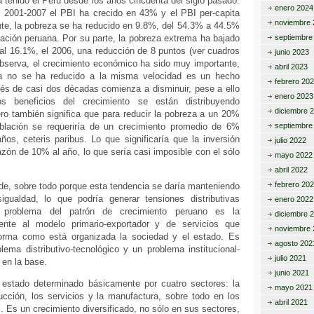
 tenido el Perú desde los años cincuenta del siglo pasado.
enero 2024
o 2001-2007 el PBI ha crecido en 43% y el PBI per-capita
noviembre 
te, la pobreza se ha reducido en 9.8%, del 54.3% a 44.5%
blación peruana. Por su parte, la pobreza extrema ha bajado
septiembre
al 16.1%, el 2006, una reducción de 8 puntos (ver cuadros
junio 2023
bserva, el crecimiento económico ha sido muy importante,
abril 2023
a no se ha reducido a la misma velocidad es un hecho
febrero 20
és de casi dos décadas comienza a disminuir, pese a ello
enero 2023
s beneficios del crecimiento se están distribuyendo
diciembre 
ro también significa que para reducir la pobreza a un 20%
oblación se requeriría de un crecimiento promedio de 6%
septiembre
os, ceteris paribus. Lo que significaría que la inversión
julio 2022
azón de 10% al año, lo que sería casi imposible con el sólo
mayo 2022
abril 2022
febrero 20
de, sobre todo porque esta tendencia se daría manteniendo
gualdad, lo que podría generar tensiones distributivas
enero 2022
El problema del patrón de crecimiento peruano es la
diciembre 
rente al modelo primario-exportador y de servicios que
noviembre 
orma como está organizada la sociedad y el estado. Es
agosto 202
lema distributivo-tecnológico y un problema institucional-
julio 2021
 en la base.
junio 2021
 estado determinado básicamente por cuatro sectores: la
mayo 2021
ucción, los servicios y la manufactura, sobre todo en los
abril 2021
. Es un crecimiento diversificado, no sólo en sus sectores,