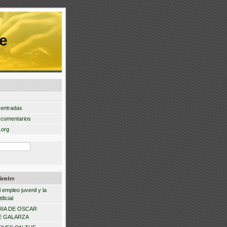
e
 entradas
 comentarios
.org
ientes
l empleo juvenil y la
ificial
IA DE OSCAR
 GALARZA