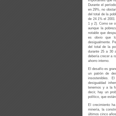
importantes que ha
Durante el períod
en 29%, no obstan
del total de la po
de 24.1% el 2001 
1 y 2). Como se o
aunque la pobrez
notable que despu
es obvio que lo
desigualmente. Pe
del total de la p
durante 25 a 30 añ
debería crecer a r
ahorro interno.
El desafío es gran
un patrón de desi
insostenibles. 
desigualdad inhe
tenemos y a la f
decir, hay un prob
político, que están
El crecimiento ha
minería, la constr
últimos cinco años