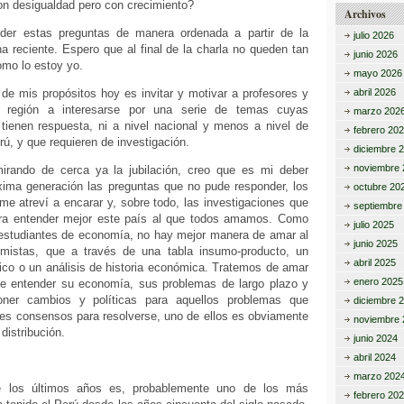
on desigualdad pero con crecimiento?
Archivos
nder estas preguntas de manera ordenada a partir de la
julio 2026
a reciente. Espero que al final de la charla no queden tan
junio 2026
mo lo estoy yo.
mayo 2026
de mis propósitos hoy es invitar y motivar a profesores y
abril 2026
 región a interesarse por una serie de temas cuyas
marzo 202
tienen respuesta, ni a nivel nacional y menos a nivel de
febrero 20
rú, y que requieren de investigación.
diciembre 
noviembre 
rando de cerca ya la jubilación, creo que es mi deber
óxima generación las preguntas que no pude responder, los
octubre 20
e atreví a encarar y, sobre todo, las investigaciones que
septiembre
ra entender mejor este país al que todos amamos. Como
julio 2025
 estudiantes de economía, no hay mejor manera de amar al
junio 2025
istas, que a través de una tabla insumo-producto, un
abril 2025
co o un análisis de historia económica. Tratemos de amar
enero 2025
de entender su economía, sus problemas de largo plazo y
oner cambios y políticas para aquellos problemas que
diciembre 
des consensos para resolverse, uno de ellos es obviamente
noviembre 
 distribución.
junio 2024
abril 2024
marzo 202
e los últimos años es, probablemente uno de los más
febrero 20