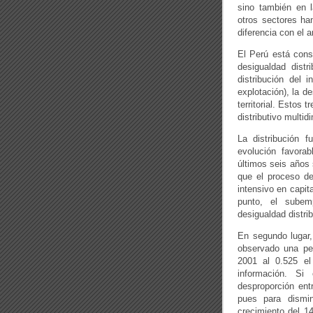
sino también en l
otros sectores ha
diferencia con el 
El Perú está cons
desigualdad distr
distribución del 
explotación), la d
territorial. Estos
distributivo multid
La distribución f
evolución favora
últimos seis años 
que el proceso de
intensivo en capit
punto, el subem
desigualdad distrib
En segundo lugar, 
observado una peq
2001 al 0.525 e
información. Si
desproporción ent
pues para dismi
crecimiento del 1