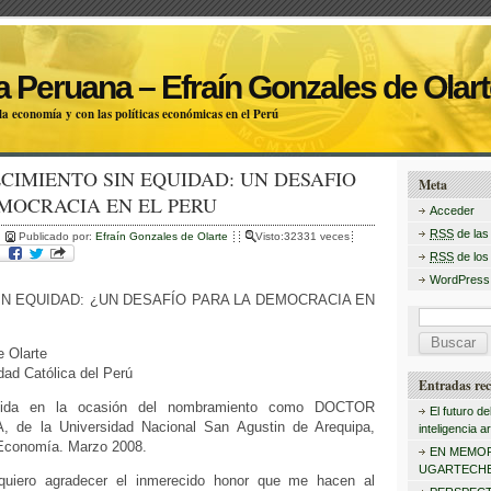
 Peruana – Efraín Gonzales de Olart
a economía y con las políticas económicas en el Perú
RECIMIENTO SIN EQUIDAD: UN DESAFIO
Meta
MOCRACIA EN EL PERU
Acceder
RSS
de las
Publicado por:
Efraín Gonzales de Olarte
Visto:32331 veces
RSS
de los
WordPress
IN EQUIDAD: ¿UN DESAFÍO PARA LA DEMOCRACIA EN
B
u
e Olarte
idad Católica del Perú
s
Entradas rec
ecida en la ocasión del nombramiento como DOCTOR
c
El futuro de
de la Universidad Nacional San Agustin de Arequipa,
inteligencia art
a
Economía. Marzo 2008.
EN MEMOR
r
UGARTECHE
 quiero agradecer el inmerecido honor que me hacen al