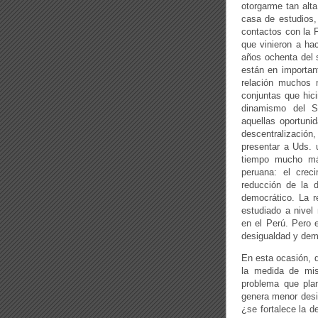
otorgarme tan alta
casa de estudios,
contactos con la 
que vinieron a ha
años ochenta del s
están en important
relación muchos m
conjuntas que hic
dinamismo del S
aquellas oportuni
descentralización,
presentar a Uds. 
tiempo mucho más
peruana: el cre
reducción de la 
democrático. La r
estudiado a nivel
en el Perú. Pero e
desigualdad y dem
En esta ocasión, q
la medida de mis
problema que plan
genera menor desi
¿se fortalece la 