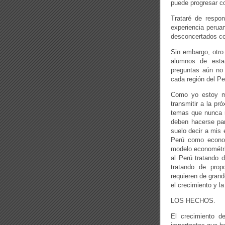
puede progresar c
Trataré de respo
experiencia peruan
desconcertados co
Sin embargo, otro 
alumnos de esta
preguntas aún no 
cada región del Pe
Como yo estoy mi
transmitir a la pr
temas que nunca m
deben hacerse pa
suelo decir a mis
Perú como econom
modelo econométri
al Perú tratando 
tratando de prop
requieren de gran
el crecimiento y la
LOS HECHOS.
El crecimiento d