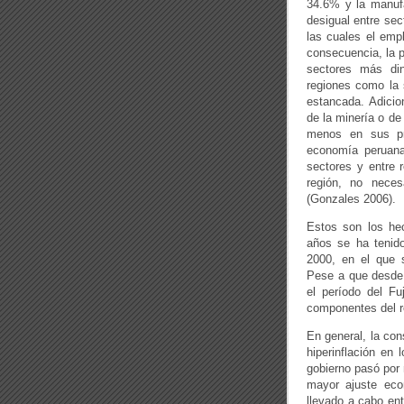
34.6% y la manuf
desigual entre sec
las cuales el emp
consecuencia, la p
sectores más di
regiones como la s
estancada. Adicio
de la minería o de
menos en sus pr
economía peruana
sectores y entre 
región, no neces
(Gonzales 2006).
Estos son los hec
años se ha tenido
2000, en el que s
Pese a que desde 
el período del Fu
componentes del r
En general, la con
hiperinflación en 
gobierno pasó por 
mayor ajuste eco
llevado a cabo en