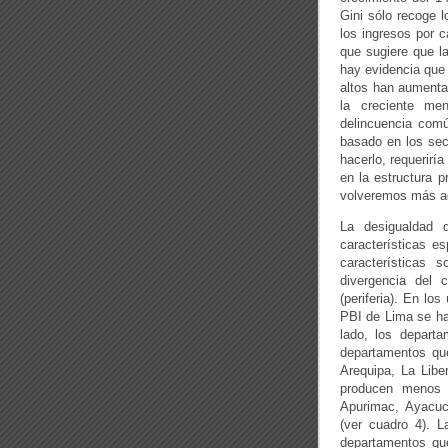
Gini sólo recoge l
los ingresos por c
que sugiere que l
hay evidencia que 
altos han aument
la creciente men
delincuencia comú
basado en los sect
hacerlo, requerirí
en la estructura 
volveremos más a
La desigualdad di
características e
características 
divergencia del 
(periferia). En lo
PBI de Lima se ha
lado, los depart
departamentos qu
Arequipa, La Libe
producen menos 
Apurimac, Ayacu
(ver cuadro 4). L
departamentos qu