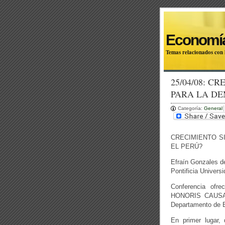
Economía
Temas relacionados con l
25/04/08: C
PARA LA DE
Categoría:
General
CRECIMIENTO S
EL PERÚ?
Efraín Gonzales d
Pontificia Univers
Conferencia ofr
HONORIS CAUSA, 
Departamento de 
En primer lugar,