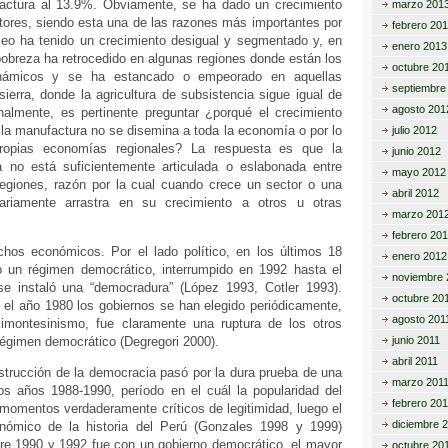
actura al 13.9%. Obviamente, se ha dado un crecimiento
marzo 201
tores, siendo esta una de las razones más importantes por
febrero 20
leo ha tenido un crecimiento desigual y segmentado y, en
enero 2013
obreza ha retrocedido en algunas regiones donde están los
octubre 20
námicos y se ha estancado o empeorado en aquellas
septiembre
ierra, donde la agricultura de subsistencia sigue igual de
agosto 201
nalmente, es pertinente preguntar ¿porqué el crecimiento
 la manufactura no se disemina a toda la economía o por lo
julio 2012
opias economías regionales? La respuesta es que la
junio 2012
 no está suficientemente articulada o eslabonada entre
mayo 2012
regiones, razón por la cual cuando crece un sector o una
abril 2012
ariamente arrastra en su crecimiento a otros u otras
marzo 201
febrero 20
hos económicos. Por el lado político, en los últimos 18
enero 2012
 un régimen democrático, interrumpido en 1992 hasta el
noviembre 
e instaló una “democradura” (López 1993, Cotler 1993).
octubre 20
el año 1980 los gobiernos se han elegido periódicamente,
agosto 201
jimontesinismo, fue claramente una ruptura de los otros
égimen democrático (Degregori 2000).
junio 2011
abril 2011
strucción de la democracia pasó por la dura prueba de una
marzo 201
los años 1988-1990, período en el cuál la popularidad del
febrero 201
momentos verdaderamente críticos de legitimidad, luego el
diciembre 
nómico de la historia del Perú (Gonzales 1998 y 1999)
tre 1990 y 1992 fue con un gobierno democrático, el mayor
octubre 20