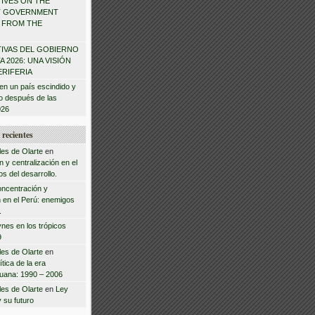
IVES ON THE
T GOVERNMENT
W FROM THE
IVAS DEL GOBIERNO
 2026: UNA VISIÓN
ERIFERIA
en un país escindido y
zo después de las
026
recientes
les de Olarte
en
 y centralización en el
s del desarrollo.
ncentración y
n en el Perú: enemigos
.
nes en los trópicos
9
les de Olarte
en
tica de la era
ruana: 1990 – 2006
les de Olarte
en
Ley
y su futuro