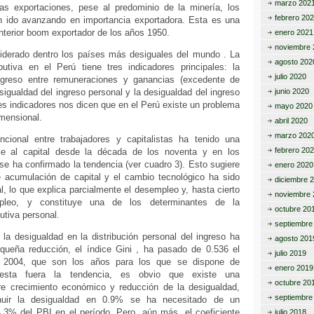
marzo 202
as exportaciones, pese al predominio de la minería, los
febrero 20
n ido avanzando en importancia exportadora. Esta es una
anterior boom exportador de los años 1950.
enero 2021
noviembre 
iderado dentro los países más desiguales del mundo . La
agosto 202
ibutiva en el Perú tiene tres indicadores principales: la
julio 2020
ingreso entre remuneraciones y ganancias (excedente de
esigualdad del ingreso personal y la desigualdad del ingreso
junio 2020
 tres indicadores nos dicen que en el Perú existe un problema
mayo 2020
imensional.
abril 2020
marzo 202
uncional entre trabajadores y capitalistas ha tenido una
febrero 20
ble al capital desde la década de los noventa y en los
se ha confirmado la tendencia (ver cuadro 3). Esto sugiere
enero 2020
 acumulación de capital y el cambio tecnológico ha sido
diciembre 
al, lo que explica parcialmente el desempleo y, hasta cierto
noviembre 
pleo, y constituye una de los determinantes de la
octubre 20
utiva personal.
septiembre
la desigualdad en la distribución personal del ingreso ha
agosto 201
ueña reducción, el índice Gini , ha pasado de 0.536 el
julio 2019
l 2004, que son los años para los que se dispone de
enero 2019
 esta fuera la tendencia, es obvio que existe una
octubre 20
re crecimiento económico y reducción de la desigualdad,
septiembre
nuir la desigualdad en 0.9% se ha necesitado de un
4.3% del PBI en el período. Pero, aún más, el coeficiente
julio 2018