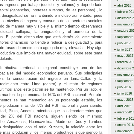
os ingresos por trabajo (sueldos y salarios) y deja de lado
abril 2018
apital (ganancias, intereses y rentas, de las personas) , lo
febrero 20
a desigualdad se ha mantenido e incluso aumentado, pues
diciembre 
los niveles de ingreso y consumo de los sectores sociales
noviembre 
ado de manera muy visible y al mismo tiempo observamos
octubre 20
dicidad callejera, la emigración y el aumento de la
n. El patrón distributivo que está detrás del crecimiento
septiembre
ores dinámicos no tiende a reducir la desigualdad y, para
julio 2017
a de tasas de crecimiento agregado muy elevadas. Hay algo
junio 2017
productiva que impide una mayor equidad, sobre este tema
mayo 2017
delante.
febrero 20
stributiva territorial o regional constituye una de las
diciembre 
spaciales del modelo económico peruano. Sus principales
noviembre 
son: la concentración del ingreso en Lima-Callao y la
septiembre
crecimiento entre Lima (centro) y el resto de regiones
julio 2016
s últimos años este patrón se ha mantenido. Por un lado, el
junio 2016
 mantenido por encima del 50% del PBI nacional. Por otro
amentos se han mantenido en un porcentaje estable, los
mayo 2016
e producen más del 8% del PBI nacional siguen siendo:
abril 2016
rtad, Piura, Ancash, mientras que los departamentos que
marzo 201
del 2% del PBI nacional siguen siendo los mismos:
febrero 20
cho, Amazonas, Huancavelica, Madre de Dios y Tumbes
enero 2016
a desigualdad con el ratio Kuznets, la relación entre los
noviembre 
e más producen y los menos productivos sigue siendo la