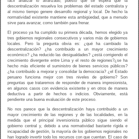
fácil analizar lo avanzado, puesto que se espera que la
descentralización resuelva los problemas del estado centralista y
al mismo tiempo genere desarrollo regional y local. De hecho la
normatividad existente mantiene esta ambigüedad, que a menudo
sirve para avanzar, como también para frenar.
El proceso ya ha cumplido su primera década, hemos elegido ya
tres gobiernos regionales consecutivos y varios más de gobiernos
locales. Pero la pregunta obvia es: ¿qué ha cambiado la
descentralización? ¿ha contribuido a un mayor crecimiento
económico? ¿ha reducido las desigualdades? ¿está corrigiendo el
crecimiento divergente entre Lima y el resto de regiones?¿se ha
hecho más eficiente el suministro de bienes servicios públicos?
¿ha contribuido a mejorar y consolidar la democracia? ¿el Estado
peruano funciona mejor con tres niveles de gobierno? Son
preguntas que trataremos de responder de manera impresionista,
en algunos casos con evidencia existente y en otros de manera
deductiva a partir de hechos o indicios. Obviamente, está
pendiente una buena evaluación de este proceso.
No nos parece que la descentralización haya contribuido a un
mayor crecimiento de las regiones y de las localidades, en la
medida que el principal inversionista público sigue siendo el
gobierno central y, debido a una normatividad bastante rígida e
incapacidad de gestión, la mayoría de los gobiernos regionales no
han logrado invertir todo los recursos con que cuentan. El caso de