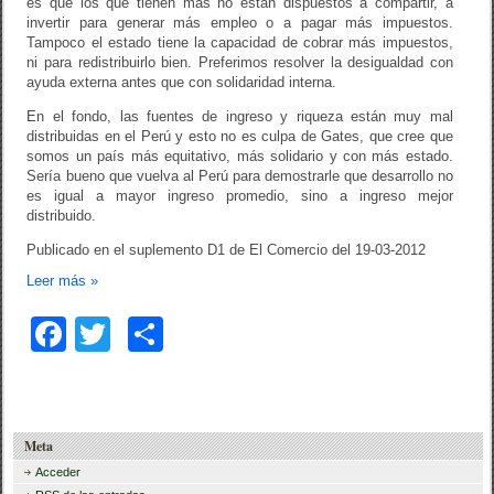
es que los que tienen más no están dispuestos a compartir, a
invertir para generar más empleo o a pagar más impuestos.
Tampoco el estado tiene la capacidad de cobrar más impuestos,
ni para redistribuirlo bien. Preferimos resolver la desigualdad con
ayuda externa antes que con solidaridad interna.
En el fondo, las fuentes de ingreso y riqueza están muy mal
distribuidas en el Perú y esto no es culpa de Gates, que cree que
somos un país más equitativo, más solidario y con más estado.
Sería bueno que vuelva al Perú para demostrarle que desarrollo no
es igual a mayor ingreso promedio, sino a ingreso mejor
distribuido.
Publicado en el suplemento D1 de El Comercio del 19-03-2012
Leer más
»
F
T
C
a
wi
o
c
tt
m
e
er
p
Meta
b
ar
Acceder