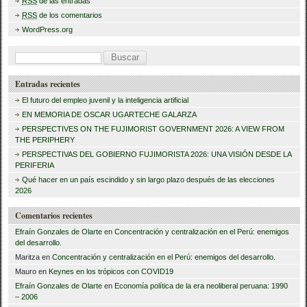
RSS
de las entradas
o
tir
RSS
de los comentarios
o
WordPress.org
k
B
u
Entradas recientes
s
El futuro del empleo juvenil y la inteligencia artificial
c
EN MEMORIA DE OSCAR UGARTECHE GALARZA
a
PERSPECTIVES ON THE FUJIMORIST GOVERNMENT 2026: A VIEW FROM
THE PERIPHERY
r
PERSPECTIVAS DEL GOBIERNO FUJIMORISTA 2026: UNA VISIÓN DESDE LA
PERIFERIA
:
Qué hacer en un país escindido y sin largo plazo después de las elecciones
2026
Comentarios recientes
Efraín Gonzales de Olarte
en
Concentración y centralización en el Perú: enemigos
del desarrollo.
Maritza
en
Concentración y centralización en el Perú: enemigos del desarrollo.
Mauro
en
Keynes en los trópicos con COVID19
Efraín Gonzales de Olarte
en
Economía política de la era neoliberal peruana: 1990
– 2006