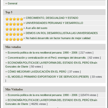
General
Top 5
CRECIMIENTO, DESIGUALDAD Y ESTADO
UNIVERSIDADES PERUANAS Y DESARROLLO
A un año del susto
DEMOS UN ROL DESARROLLISTA A LAS UNIVERSIDADES
No habrá desarrollo sin factor humano de mejor calidad
Más votados
Economía política de la era neoliberal peruana: 1990 – 2006
[ 217 votes ]
Concentración y centralización en el Perú: enemigos del desarrollo.
[ 62 votes ]
ECONOMÍA POLITICA DE LA REFORMA DEL ESTADO EN EL PERÚ Efraín
Gonzales de Olarte
[ 50 votes ]
CÓMO MEJORAR LA EDUCACIÓN EN EL PERÚ
[ 37 votes ]
EL MODELO PRIMARIO EXPORTADOR Y DE SERVICIOS (PESER)
[ 33 votes
]
Más Visitados
Economía política de la era neoliberal peruana: 1990 – 2006
[ 115474 vistas ]
ECONOMÍA POLITICA DE LA REFORMA DEL ESTADO EN EL PERÚ Efraín
Gonzales de Olarte
[ 46291 vistas ]