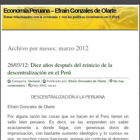
Economía Peruana – Efraín Gonzales de Olarte
Temas relacionados con la economía y con las políticas económicas en el Perú
Archivo por meses:
marzo 2012
26/03/12:
Diez años después del reinicio de la
descentralización en el Perú
Categoría:
General
Publicado por:
Efraín Gonzales de Olarte
No hay
comentarios
Visto:3991 veces
DESCENTRALIZACIÓN A LA PERUANA
Efraín Gonzales de Olarte
Por alguna razón las cosas que se hacen en el Perú tienen un
sello bien peruano. Es decir, se las emprenden sin saber
exactamente a donde llegar, con generosas dosis de
improvisación, con bastante sustento ideológico y lo curioso es
que, en muchos casos funcionan, aunque sin controlar el derrotero