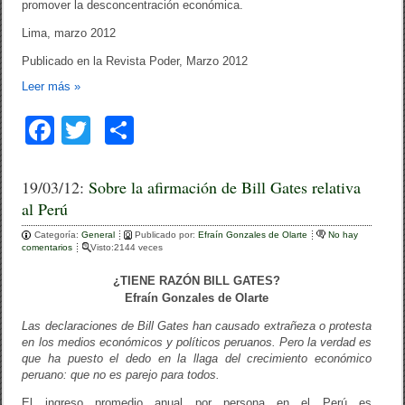
promover la desconcentración económica.
Lima, marzo 2012
Publicado en la Revista Poder, Marzo 2012
Leer más
»
F
T
C
a
wi
o
c
tt
m
19/03/12:
Sobre la afirmación de Bill Gates relativa
al Perú
e
er
p
Categoría:
b
General
ar
Publicado por:
Efraín Gonzales de Olarte
No hay
comentarios
Visto:2144 veces
o
tir
¿TIENE RAZÓN BILL GATES?
o
Efraín Gonzales de Olarte
k
Las declaraciones de Bill Gates han causado extrañeza o protesta
en los medios económicos y políticos peruanos. Pero la verdad es
que ha puesto el dedo en la llaga del crecimiento económico
peruano: que no es parejo para todos.
El ingreso promedio anual por persona en el Perú es