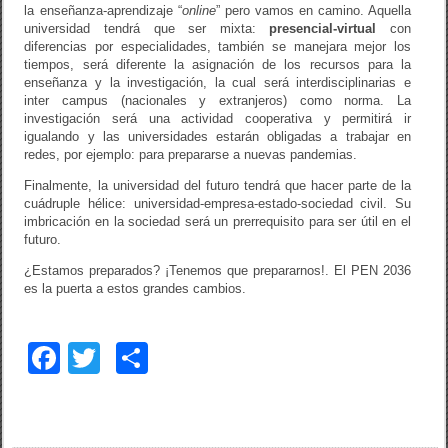
la enseñanza-aprendizaje “
online
” pero vamos en camino. Aquella
universidad tendrá que ser mixta:
presencial-virtual
con
diferencias por especialidades, también se manejara mejor los
tiempos, será diferente la asignación de los recursos para la
enseñanza y la investigación, la cual será interdisciplinarias e
inter campus (nacionales y extranjeros) como norma. La
investigación será una actividad cooperativa y permitirá ir
igualando y las universidades estarán obligadas a trabajar en
redes, por ejemplo: para prepararse a nuevas pandemias.
Finalmente, la universidad del futuro tendrá que hacer parte de la
cuádruple hélice: universidad-empresa-estado-sociedad civil. Su
imbricación en la sociedad será un prerrequisito para ser útil en el
futuro.
¿Estamos preparados? ¡Tenemos que prepararnos!. El PEN 2036
es la puerta a estos grandes cambios.
F
T
C
a
wi
o
c
tt
m