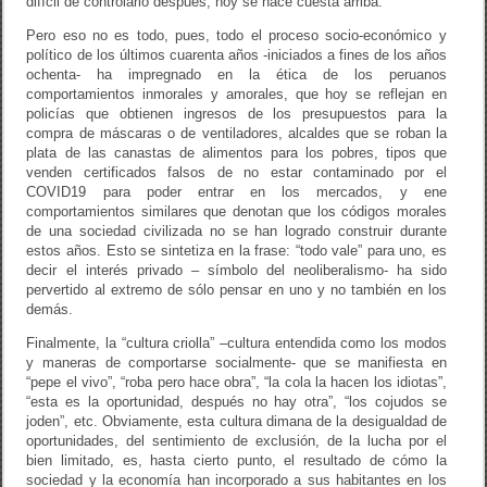
difícil de controlarlo después, hoy se hace cuesta arriba.
Pero eso no es todo, pues, todo el proceso socio-económico y
político de los últimos cuarenta años -iniciados a fines de los años
ochenta- ha impregnado en la ética de los peruanos
comportamientos inmorales y amorales, que hoy se reflejan en
policías que obtienen ingresos de los presupuestos para la
compra de máscaras o de ventiladores, alcaldes que se roban la
plata de las canastas de alimentos para los pobres, tipos que
venden certificados falsos de no estar contaminado por el
COVID19 para poder entrar en los mercados, y ene
comportamientos similares que denotan que los códigos morales
de una sociedad civilizada no se han logrado construir durante
estos años. Esto se sintetiza en la frase: “todo vale” para uno, es
decir el interés privado – símbolo del neoliberalismo- ha sido
pervertido al extremo de sólo pensar en uno y no también en los
demás.
Finalmente, la “cultura criolla” –cultura entendida como los modos
y maneras de comportarse socialmente- que se manifiesta en
“pepe el vivo”, “roba pero hace obra”, “la cola la hacen los idiotas”,
“esta es la oportunidad, después no hay otra”, “los cojudos se
joden”, etc. Obviamente, esta cultura dimana de la desigualdad de
oportunidades, del sentimiento de exclusión, de la lucha por el
bien limitado, es, hasta cierto punto, el resultado de cómo la
sociedad y la economía han incorporado a sus habitantes en los