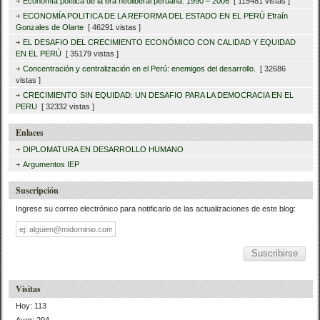
Economía política de la era neoliberal peruana: 1990 – 2006
[ 115481 vistas ]
ECONOMÍA POLITICA DE LA REFORMA DEL ESTADO EN EL PERÚ Efraín
Gonzales de Olarte
[ 46291 vistas ]
EL DESAFIO DEL CRECIMIENTO ECONÓMICO CON CALIDAD Y EQUIDAD
EN EL PERÚ
[ 35179 vistas ]
Concentración y centralización en el Perú: enemigos del desarrollo.
[ 32686
vistas ]
CRECIMIENTO SIN EQUIDAD: UN DESAFIO PARA LA DEMOCRACIA EN EL
PERU
[ 32332 vistas ]
Enlaces
DIPLOMATURA EN DESARROLLO HUMANO
Argumentos IEP
Suscripción
Ingrese su correo electrónico para notificarlo de las actualizaciones de este blog:
Dirección
de
correo
Visitas
Hoy: 113
Ayer: 294