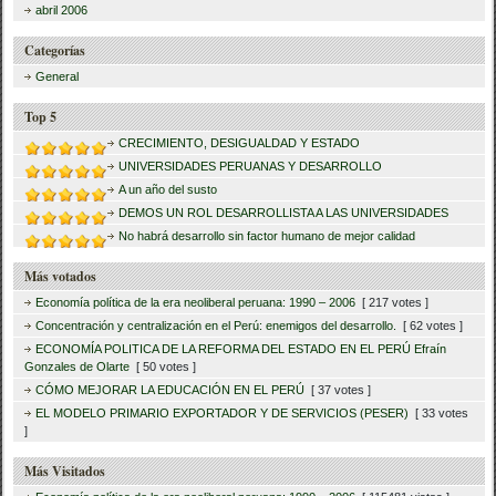
abril 2006
Categorías
General
Top 5
CRECIMIENTO, DESIGUALDAD Y ESTADO
UNIVERSIDADES PERUANAS Y DESARROLLO
A un año del susto
DEMOS UN ROL DESARROLLISTA A LAS UNIVERSIDADES
No habrá desarrollo sin factor humano de mejor calidad
Más votados
Economía política de la era neoliberal peruana: 1990 – 2006
[ 217 votes ]
Concentración y centralización en el Perú: enemigos del desarrollo.
[ 62 votes ]
ECONOMÍA POLITICA DE LA REFORMA DEL ESTADO EN EL PERÚ Efraín
Gonzales de Olarte
[ 50 votes ]
CÓMO MEJORAR LA EDUCACIÓN EN EL PERÚ
[ 37 votes ]
EL MODELO PRIMARIO EXPORTADOR Y DE SERVICIOS (PESER)
[ 33 votes
]
Más Visitados