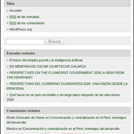
e
er
p
Meta
b
ar
Acceder
RSS
de las entradas
o
tir
RSS
de los comentarios
o
WordPress.org
k
B
u
Entradas recientes
s
El futuro del empleo juvenil y la inteligencia artificial
c
EN MEMORIA DE OSCAR UGARTECHE GALARZA
a
PERSPECTIVES ON THE FUJIMORIST GOVERNMENT 2026: A VIEW FROM
THE PERIPHERY
r
PERSPECTIVAS DEL GOBIERNO FUJIMORISTA 2026: UNA VISIÓN DESDE LA
PERIFERIA
:
Qué hacer en un país escindido y sin largo plazo después de las elecciones
2026
Comentarios recientes
Efraín Gonzales de Olarte
en
Concentración y centralización en el Perú: enemigos
del desarrollo.
Maritza
en
Concentración y centralización en el Perú: enemigos del desarrollo.