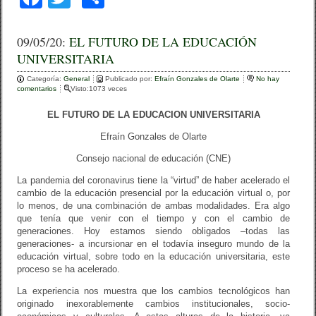
a
wi
o
c
tt
m
09/05/20:
EL FUTURO DE LA EDUCACIÓN
UNIVERSITARIA
e
er
p
Categoría:
b
General
ar
Publicado por:
Efraín Gonzales de Olarte
No hay
comentarios
Visto:1073 veces
o
tir
EL FUTURO DE LA EDUCACION UNIVERSITARIA
o
Efraín Gonzales de Olarte
k
Consejo nacional de educación (CNE)
La pandemia del coronavirus tiene la “virtud” de haber acelerado el
cambio de la educación presencial por la educación virtual o, por
lo menos, de una combinación de ambas modalidades. Era algo
que tenía que venir con el tiempo y con el cambio de
generaciones. Hoy estamos siendo obligados –todas las
generaciones- a incursionar en el todavía inseguro mundo de la
educación virtual, sobre todo en la educación universitaria, este
proceso se ha acelerado.
La experiencia nos muestra que los cambios tecnológicos han
originado inexorablemente cambios institucionales, socio-