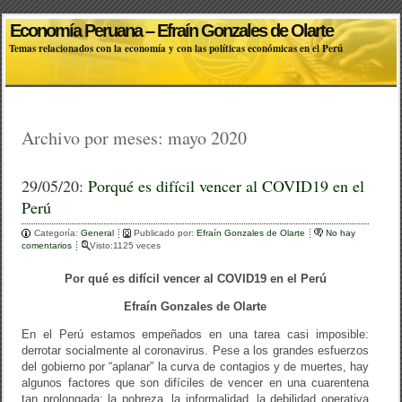
Economía Peruana – Efraín Gonzales de Olarte
Temas relacionados con la economía y con las políticas económicas en el Perú
Archivo por meses:
mayo 2020
29/05/20:
Porqué es difícil vencer al COVID19 en el
Perú
Categoría:
General
Publicado por:
Efraín Gonzales de Olarte
No hay
comentarios
Visto:1125 veces
Por qué es difícil vencer al COVID19 en el Perú
Efraín Gonzales de Olarte
En el Perú estamos empeñados en una tarea casi imposible:
derrotar socialmente al coronavirus. Pese a los grandes esfuerzos
del gobierno por “aplanar” la curva de contagios y de muertes, hay
algunos factores que son difíciles de vencer en una cuarentena
tan prolongada: la pobreza, la informalidad, la debilidad operativa