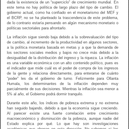
dada la existencia de un “superciclo” de crecimiento mundial. En
este tema no hay política de largo plazo del tipo de cambio. El
gobierno actual, como ha confiado en el monetarismo del MEF y
el BCRP, no se ha planteado la trascendencia de este problema,
de lo contrario estaría pensando en algún mecanismo monetario o
políticas sectoriales para afrontarlo.
La inflación sigue siendo baja debido a la sobrevaluación del tipo
de cambio, al incremento de la productividad en algunos sectores,
a la política monetaria basada en metas y a que la demanda de
los sectores sociales medios y bajos no crece más debido a la
desigualdad de la distribución del ingreso y la riqueza. La inflación
es una variable económica con un alto contenido político, pues es
el indicador que mide cuál es el poder de compra de los ingresos
de la gente y relaciona directamente, para enterarse de cuánto
“poder” les da el gobierno de turno. Felizmente para Ollanta
Humala, los determinantes de la inflación dependen muy
parcialmente de sus decisiones. Mientras la inflación sea menor a
5% al año, el Gobierno podrá dormir tranquilo.
Durante este año, los índices de pobreza extrema y no extrema
han seguido bajando, debido a que la economía sigue creciendo.
Al parecer existe una fuerte correlación entre crecimiento
macroeconómico y disminución de la pobreza, aunque nadie del
Estado explica por qué. Lo que hay son investigaciones
académicas que abonan en esta dirección. No sabemos si los