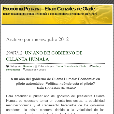
Economía Peruana – Efraín Gonzales de Olarte
Temas relacionados con la economía y con las políticas económicas en el Perú
Archivo por meses:
julio 2012
29/07/12:
UN AÑO DE GOBIERNO DE
OLLANTA HUMALA
Categoría:
General
Publicado por:
Efraín Gonzales de Olarte
No hay
comentarios
Visto:6687 veces
A un año del gobierno de Ollanta Humala: Economía: en
piloto automático. Política: ¿dónde está el piloto?
Efraín Gonzales de Olarte*
Para entender el primer año del gobierno del presidente Ollanta
Humala es necesario tomar en cuenta tres cosas: la estabilidad
macroeconómica y el crecimiento heredados de los gobiernos
anteriores; la crisis electoral debido a la volatilidad de las