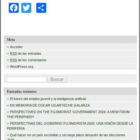
F
T
C
a
wi
o
c
tt
m
e
er
p
Meta
b
ar
Acceder
RSS
de las entradas
o
tir
RSS
de los comentarios
o
WordPress.org
k
B
u
Entradas recientes
s
El futuro del empleo juvenil y la inteligencia artificial
c
EN MEMORIA DE OSCAR UGARTECHE GALARZA
a
PERSPECTIVES ON THE FUJIMORIST GOVERNMENT 2026: A VIEW FROM
THE PERIPHERY
r
PERSPECTIVAS DEL GOBIERNO FUJIMORISTA 2026: UNA VISIÓN DESDE LA
PERIFERIA
:
Qué hacer en un país escindido y sin largo plazo después de las elecciones
2026