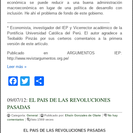
económica se puede reducir a una buena administración
macroeconómica en lugar de una política de desarrollo con
inclusión. He ahí el problema de fondo de este gobierno.
——————————————————————————–
* Economista, investigador del IEP y Vicerrector académico de la
Pontificia Universidad Católica del Perú. El autor agradece a
Teobaldo Pinzás por sus certeros comentarios a la primera
versión de este artículo.
Publicado en ARGUMENTOS IEP:
http://www.revistargumentos.org.pe/
Leer más
»
F
T
C
a
wi
o
c
tt
m
09/07/12:
EL PAIS DE LAS REVOLUCIONES
PASADAS
e
er
p
Categoría:
b
General
ar
Publicado por:
Efraín Gonzales de Olarte
No hay
comentarios
Visto:1569 veces
o
tir
EL PAIS DE LAS REVOLUCIONES PASADAS