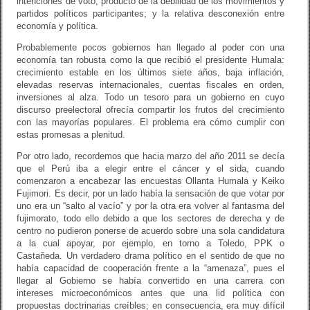
intenciones de voto, producto de la debilidad de los movimientos y
partidos políticos participantes; y la relativa desconexión entre
economía y política.
Probablemente pocos gobiernos han llegado al poder con una
economía tan robusta como la que recibió el presidente Humala:
crecimiento estable en los últimos siete años, baja inflación,
elevadas reservas internacionales, cuentas fiscales en orden,
inversiones al alza. Todo un tesoro para un gobierno en cuyo
discurso preelectoral ofrecía compartir los frutos del crecimiento
con las mayorías populares. El problema era cómo cumplir con
estas promesas a plenitud.
Por otro lado, recordemos que hacia marzo del año 2011 se decía
que el Perú iba a elegir entre el cáncer y el sida, cuando
comenzaron a encabezar las encuestas Ollanta Humala y Keiko
Fujimori. Es decir, por un lado había la sensación de que votar por
uno era un “salto al vacío” y por la otra era volver al fantasma del
fujimorato, todo ello debido a que los sectores de derecha y de
centro no pudieron ponerse de acuerdo sobre una sola candidatura
a la cual apoyar, por ejemplo, en torno a Toledo, PPK o
Castañeda. Un verdadero drama político en el sentido de que no
había capacidad de cooperación frente a la “amenaza”, pues el
llegar al Gobierno se había convertido en una carrera con
intereses microeconómicos antes que una lid política con
propuestas doctrinarias creíbles; en consecuencia, era muy difícil