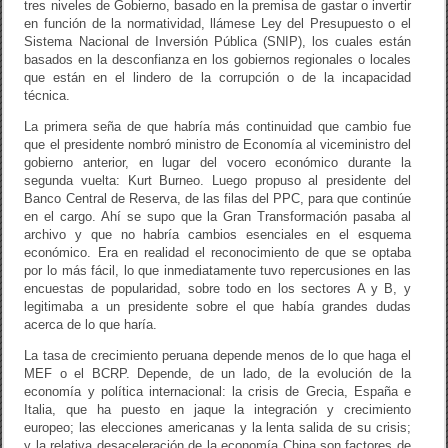
tres niveles de Gobierno, basado en la premisa de gastar o invertir
en función de la normatividad, llámese Ley del Presupuesto o el
Sistema Nacional de Inversión Pública (SNIP), los cuales están
basados en la desconfianza en los gobiernos regionales o locales
que están en el lindero de la corrupción o de la incapacidad
técnica.
La primera seña de que habría más continuidad que cambio fue
que el presidente nombró ministro de Economía al viceministro del
gobierno anterior, en lugar del vocero económico durante la
segunda vuelta: Kurt Burneo. Luego propuso al presidente del
Banco Central de Reserva, de las filas del PPC, para que continúe
en el cargo. Ahí se supo que la Gran Transformación pasaba al
archivo y que no habría cambios esenciales en el esquema
económico. Era en realidad el reconocimiento de que se optaba
por lo más fácil, lo que inmediatamente tuvo repercusiones en las
encuestas de popularidad, sobre todo en los sectores A y B, y
legitimaba a un presidente sobre el que había grandes dudas
acerca de lo que haría.
La tasa de crecimiento peruana depende menos de lo que haga el
MEF o el BCRP. Depende, de un lado, de la evolución de la
economía y política internacional: la crisis de Grecia, España e
Italia, que ha puesto en jaque la integración y crecimiento
europeo; las elecciones americanas y la lenta salida de su crisis;
y la relativa desaceleración de la economía China son factores de