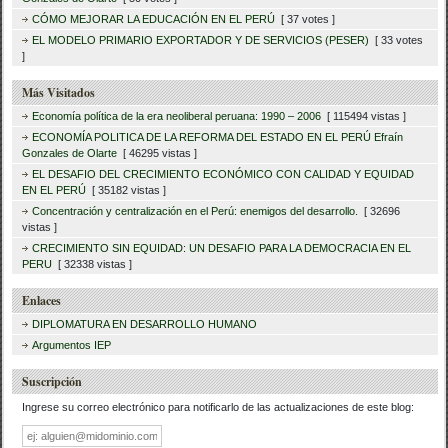
CÓMO MEJORAR LA EDUCACIÓN EN EL PERÚ
[ 37 votes ]
EL MODELO PRIMARIO EXPORTADOR Y DE SERVICIOS (PESER)
[ 33 votes
]
Más Visitados
Economía política de la era neoliberal peruana: 1990 – 2006
[ 115494 vistas ]
ECONOMÍA POLITICA DE LA REFORMA DEL ESTADO EN EL PERÚ Efraín
Gonzales de Olarte
[ 46295 vistas ]
EL DESAFIO DEL CRECIMIENTO ECONÓMICO CON CALIDAD Y EQUIDAD
EN EL PERÚ
[ 35182 vistas ]
Concentración y centralización en el Perú: enemigos del desarrollo.
[ 32696
vistas ]
CRECIMIENTO SIN EQUIDAD: UN DESAFIO PARA LA DEMOCRACIA EN EL
PERU
[ 32338 vistas ]
Enlaces
DIPLOMATURA EN DESARROLLO HUMANO
Argumentos IEP
Suscripción
Ingrese su correo electrónico para notificarlo de las actualizaciones de este blog:
Dirección
de