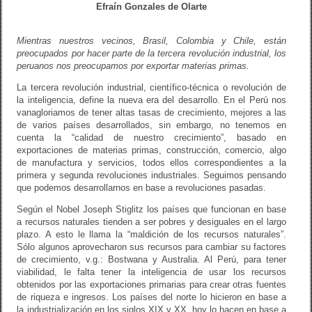
o
Efraín Gonzales de Olarte
k
Mientras nuestros vecinos, Brasil, Colombia y Chile, están
preocupados por hacer parte de la tercera revolución industrial, los
peruanos nos preocupamos por exportar materias primas.
La tercera revolución industrial, científico-técnica o revolución de
la inteligencia, define la nueva era del desarrollo. En el Perú nos
vanagloriamos de tener altas tasas de crecimiento, mejores a las
de varios países desarrollados, sin embargo, no tenemos en
cuenta la “calidad de nuestro crecimiento”, basado en
exportaciones de materias primas, construcción, comercio, algo
de manufactura y servicios, todos ellos correspondientes a la
primera y segunda revoluciones industriales. Seguimos pensando
que podemos desarrollarnos en base a revoluciones pasadas.
Según el Nobel Joseph Stiglitz los países que funcionan en base
a recursos naturales tienden a ser pobres y desiguales en el largo
plazo. A esto le llama la “maldición de los recursos naturales”.
Sólo algunos aprovecharon sus recursos para cambiar su factores
de crecimiento, v.g.: Bostwana y Australia. Al Perú, para tener
viabilidad, le falta tener la inteligencia de usar los recursos
obtenidos por las exportaciones primarias para crear otras fuentes
de riqueza e ingresos. Los países del norte lo hicieron en base a
la industrialización en los siglos XIX y XX, hoy lo hacen en base a