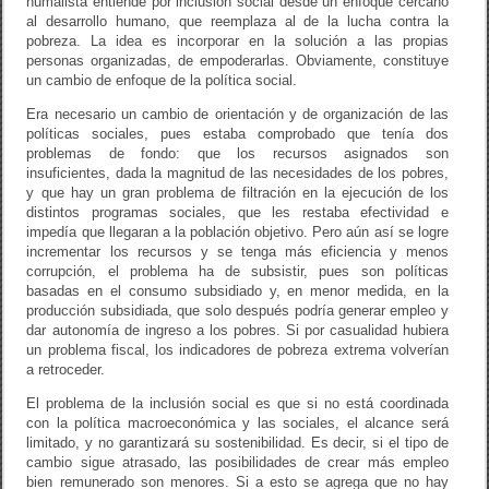
humalista entiende por inclusión social desde un enfoque cercano
al desarrollo humano, que reemplaza al de la lucha contra la
pobreza. La idea es incorporar en la solución a las propias
personas organizadas, de empoderarlas. Obviamente, constituye
un cambio de enfoque de la política social.
Era necesario un cambio de orientación y de organización de las
políticas sociales, pues estaba comprobado que tenía dos
problemas de fondo: que los recursos asignados son
insuficientes, dada la magnitud de las necesidades de los pobres,
y que hay un gran problema de filtración en la ejecución de los
distintos programas sociales, que les restaba efectividad e
impedía que llegaran a la población objetivo. Pero aún así se logre
incrementar los recursos y se tenga más eficiencia y menos
corrupción, el problema ha de subsistir, pues son políticas
basadas en el consumo subsidiado y, en menor medida, en la
producción subsidiada, que solo después podría generar empleo y
dar autonomía de ingreso a los pobres. Si por casualidad hubiera
un problema fiscal, los indicadores de pobreza extrema volverían
a retroceder.
El problema de la inclusión social es que si no está coordinada
con la política macroeconómica y las sociales, el alcance será
limitado, y no garantizará su sostenibilidad. Es decir, si el tipo de
cambio sigue atrasado, las posibilidades de crear más empleo
bien remunerado son menores. Si a esto se agrega que no hay