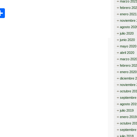
marzo 202
febrero 20
C
enero 2021
o
noviembre 
agosto 202
m
julio 2020
p
junio 2020
mayo 2020
ar
abril 2020
tir
marzo 202
febrero 20
enero 2020
diciembre 
noviembre 
octubre 20
septiembre
agosto 201
julio 2019
enero 2019
octubre 20
septiembre
julio 2018