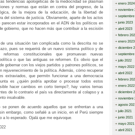
as tendencias apologéticas de la mediocridad se plasman
enero 2024
iones y normas que están en contra del progreso, de la
noviembre 
ógica, de la mejora de la educación, de la libertad de
septiembre
ra del sistema de justicia. Obviamente, aparte de los actos
junio 2023
 parecen estar incorporados en el ADN de los políticos en
de gobierno, que no hacen más que contribuir a la escisión
abril 2023
febrero 20
enero 2023
 de una situación tan complicada como la descrita no se
diciembre 
lazo, pues se requerirá de un nuevo sistema político y de
 reformas constitucionales que promuevan nuevas
septiembre
política o que las antiguas se reformen. Es obvio que el
julio 2022
e gobernar con los viejos partidos y patrones políticos, se
mayo 2022
n rejuvenecimiento de la política. Además, cómo recuperar
abril 2022
es extraviados, que permitn funcionar a una democracia
febrero 20
unta es ¿quién podría aprobar o procesar todos estos
enero 2022
ible hacer cambios en corto tiempo?, hay varios temas
es de lo contrario el país va directamente al colapso y a
diciembre 
nto insalvable.
noviembre 
agosto 202
o se ponen de acuerdo aquellos que se enfrentan a una
julio 2021
n embargo, como señalé a un inicio, en el Perú siempre
io a lo esperado. Ojalá que me equivoque.
junio 2021
mayo 2021
2022
abril 2021