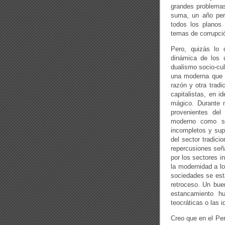
grandes problemas 
suma, un año per
todos los planos 
temas de corrupci
Pero, quizás lo
dinámica de los ú
dualismo socio-cul
una moderna que se
razón y otra tradi
capitalistas, en 
mágico. Durante 
provenientes del
moderno como sob
incompletos y sup
del sector tradici
repercusiones señ
por los sectores i
la modernidad a lo
sociedades se est
retroceso. Un bue
estancamiento hu
teocráticas o las i
Creo que en el Pe