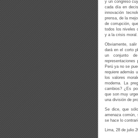
y un congreso cuy
cada día en decis
innovación tecnol
prensa, de la mejo
de corrupción, que
todos los niveles 
y a la crisis moral.
Obviamente, salir
dará en el corto p
un conjunto de
representaciones 
Perú ya no se pued
requiere además u
los valores moral
moderna. La preg
cambios? ¿Es pos
que son muy urgent
una división de pro
Se dice, que sól
amenaza común, si
se hace lo contrar
Lima, 28 de julio 