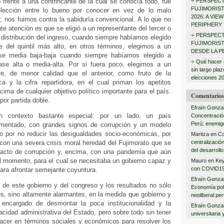
frente a una contrincante de la cual se conocía todo, fue
PERSPECT
:
FUJIMORIS
elección entre lo bueno por conocer en vez de lo malo
2026: A VIE
, nos fuimos contra la sabiduría convencional. A lo que no
PERIPHERY
te atención es que se eligió a un representante del tercer o
PERSPECT
la distribución del ingreso, cuando siempre habíamos elegido
FUJIMORISTA
e del quintil más alto, en otros términos, elegimos a un
DESDE LA P
se media baja-baja cuando siempre habíamos elegido a
Qué hacer 
ase alta o media-alta. Por si fuera poco, elegimos a un
sin largo pla
e, de menor calidad que el anterior, como fruto de la
elecciones 2
ca y la cifra repartidora, en el cual priman los apetitos
cima de cualquier objetivo político importante para el país.
Comentarios 
or partida doble.
Efraín Gonza
 contexto bastante especial: por un lado, un país
Concentración
Perú: enemigo
gmentado, con grandes signos de corrupción y un modelo
do por no reducir las desigualdades socio-económicas, por
Maritza
en
Co
 con una severa crisis moral heredad del Fujimorato que se
centralizació
del desarrollo
acto de corrupción y, encima, con una pandemia que aún
l momento, para el cual se necesitaba un gobierno capaz y
Mauro
en
Key
con COVID1
ara afrontar semejante coyuntura.
Efraín Gonza
de este gobierno y del congreso y los resultados no sólo
Economía polí
s, sino altamente alarmantes, en la medida que gobierno y
neoliberal pe
encargado de desmontar la poca institucionalidad y la
Efraín Gonza
idad administrativa del Estado, pero sobre todo sin tener
universitaria 
acer en términos sociales y económicos para resolver los