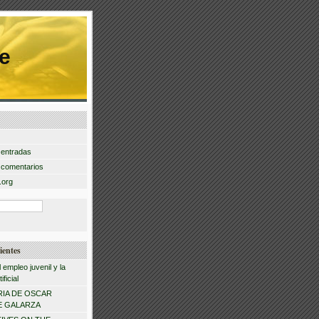
e
 entradas
 comentarios
.org
ientes
l empleo juvenil y la
ificial
IA DE OSCAR
 GALARZA