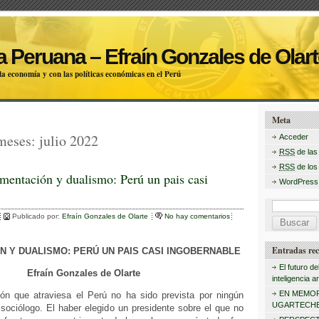
 Peruana – Efraín Gonzales de Olart
a economía y con las políticas económicas en el Perú
Meta
 meses:
julio 2022
Acceder
RSS
de las
RSS
de los
mentación y dualismo: Perú un pais casi
WordPress
B
Publicado por:
Efraín Gonzales de Olarte
No hay comentarios
u
s
Entradas rec
 Y DUALISMO: PERÚ UN PAIS CASI INGOBERNABLE
c
El futuro de
Efraín Gonzales de Olarte
inteligencia art
a
EN MEMOR
ión que atraviesa el Perú no ha sido prevista por ningún
r
UGARTECHE
o sociólogo. El haber elegido un presidente sobre el que no