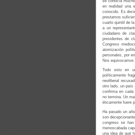
se conocía mucho 
en realidad una 
conocido. Es decir
prestamos suficien
cuarto quintil de 
a un representant
ciudadano de cla
presidentes de cl
Congreso mediocr
atomización políti
personales, por en
Nos equivocamos p
Todo esto en un
políticamente fra
neoliberal recusa
otro lado, un país
confirma en cada 
no termina. Un ma
éticamente fuere p
Ha pasado un año 
son decepcionante
congreso se han 
menoscabada capac
una idea de qué h