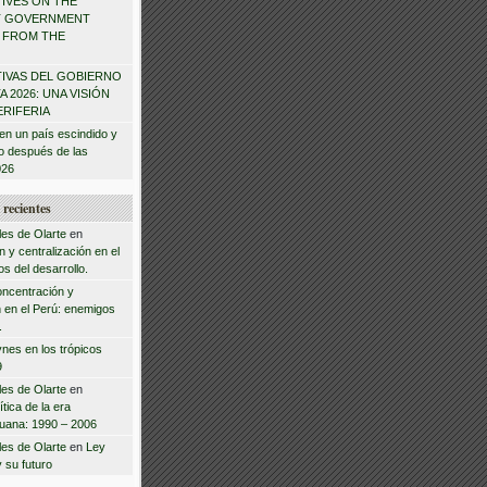
IVES ON THE
T GOVERNMENT
W FROM THE
IVAS DEL GOBIERNO
 2026: UNA VISIÓN
ERIFERIA
en un país escindido y
zo después de las
026
recientes
les de Olarte
en
 y centralización en el
s del desarrollo.
ncentración y
n en el Perú: enemigos
.
nes en los trópicos
9
les de Olarte
en
tica de la era
ruana: 1990 – 2006
les de Olarte
en
Ley
y su futuro