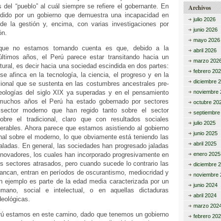
del “pueblo” al cuál siempre se refiere el gobernante. En
Archivos
dido por un gobierno que demuestra una incapacidad en
julio 2026
de la gestión y, encima, con varias investigaciones por
junio 2026
ón.
mayo 2026
 que no estamos tomando cuenta es que, debido a la
abril 2026
ltimos años, el Perú parece estar transitando hacia un
marzo 202
tural, es decir hacia una sociedad escindida en dos partes:
febrero 20
 afinca en la tecnología, la ciencia, el progreso y en la
diciembre 
cional que se sustenta en las costumbres ancestrales pre-
ideologías del siglo XIX ya superadas y en el pensamiento
noviembre 
muchos años el Perú ha estado gobernado por sectores
octubre 20
 sector moderno que han regido tanto sobre el sector
septiembre
re el tradicional, claro que con resultados sociales
julio 2025
erables. Ahora parece que estamos asistiendo al gobierno
junio 2025
onal sobre el moderno, lo que obviamente está teniendo las
abril 2025
aladas. En general, las sociedades han progresado jaladas
nnovadores, los cuales han incorporado progresivamente en
enero 2025
s sectores atrasados, pero cuando sucede lo contrario las
diciembre 
ancan, entran en períodos de oscurantismo, mediocridad y
noviembre 
n ejemplo es parte de la edad media caracterizada por un
junio 2024
mano, social e intelectual, o en aquellas dictaduras
abril 2024
deológicas.
marzo 202
rú estamos en este camino, dado que tenemos un gobierno
febrero 20