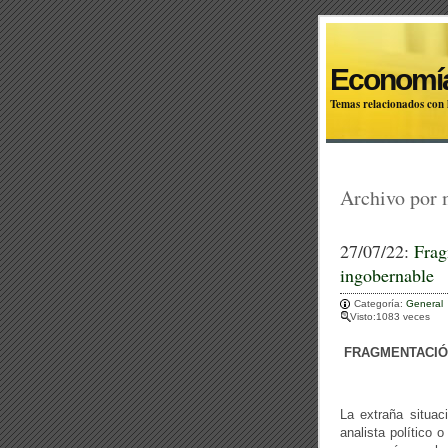
Economía
Temas relacionados con l
Archivo por
27/07/22:
Frag
ingobernable
Categoría:
General
Visto:1083 veces
FRAGMENTACIÓN
La extraña situac
analista político 