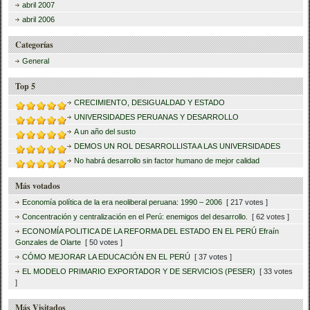
abril 2007
abril 2006
Categorías
General
Top 5
CRECIMIENTO, DESIGUALDAD Y ESTADO
UNIVERSIDADES PERUANAS Y DESARROLLO
A un año del susto
DEMOS UN ROL DESARROLLISTA A LAS UNIVERSIDADES
No habrá desarrollo sin factor humano de mejor calidad
Más votados
Economía política de la era neoliberal peruana: 1990 – 2006
[ 217 votes ]
Concentración y centralización en el Perú: enemigos del desarrollo.
[ 62 votes ]
ECONOMÍA POLITICA DE LA REFORMA DEL ESTADO EN EL PERÚ Efraín
Gonzales de Olarte
[ 50 votes ]
CÓMO MEJORAR LA EDUCACIÓN EN EL PERÚ
[ 37 votes ]
EL MODELO PRIMARIO EXPORTADOR Y DE SERVICIOS (PESER)
[ 33 votes
]
Más Visitados