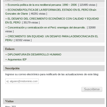
Economía política de la era neoliberal peruana: 1990 – 2006
[ 115485 vistas ]
ECONOMÍA POLITICA DE LA REFORMA DEL ESTADO EN EL PERÚ Efraín
Gonzales de Olarte
[ 46291 vistas ]
EL DESAFIO DEL CRECIMIENTO ECONÓMICO CON CALIDAD Y EQUIDAD
EN EL PERÚ
[ 35179 vistas ]
Concentración y centralización en el Perú: enemigos del desarrollo.
[ 32690
vistas ]
CRECIMIENTO SIN EQUIDAD: UN DESAFIO PARA LA DEMOCRACIA EN EL
PERU
[ 32332 vistas ]
Enlaces
DIPLOMATURA EN DESARROLLO HUMANO
Argumentos IEP
Suscripción
Ingrese su correo electrónico para notificarlo de las actualizaciones de este blog:
Dirección
de
correo
Visitas
Hoy: 202