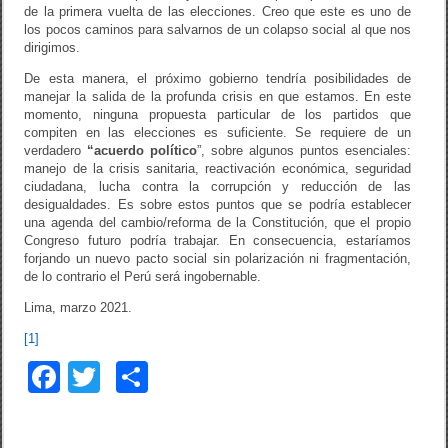
de la primera vuelta de las elecciones. Creo que este es uno de
los pocos caminos para salvarnos de un colapso social al que nos
dirigimos.
De esta manera, el próximo gobierno tendría posibilidades de
manejar la salida de la profunda crisis en que estamos. En este
momento, ninguna propuesta particular de los partidos que
compiten en las elecciones es suficiente. Se requiere de un
verdadero
“acuerdo político
”, sobre algunos puntos esenciales:
manejo de la crisis sanitaria, reactivación económica, seguridad
ciudadana, lucha contra la corrupción y reducción de las
desigualdades. Es sobre estos puntos que se podría establecer
una agenda del cambio/reforma de la Constitución, que el propio
Congreso futuro podría trabajar. En consecuencia, estaríamos
forjando un nuevo pacto social sin polarización ni fragmentación,
de lo contrario el Perú será ingobernable.
Lima, marzo 2021.
[1]
F
T
C
a
wi
o
c
tt
m