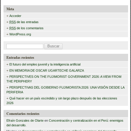
e
er
p
Meta
b
ar
Acceder
RSS
de las entradas
o
tir
RSS
de los comentarios
o
WordPress.org
k
B
u
Entradas recientes
s
El futuro del empleo juvenil y la inteligencia artificial
c
EN MEMORIA DE OSCAR UGARTECHE GALARZA
a
PERSPECTIVES ON THE FUJIMORIST GOVERNMENT 2026: A VIEW FROM
THE PERIPHERY
r
PERSPECTIVAS DEL GOBIERNO FUJIMORISTA 2026: UNA VISIÓN DESDE LA
PERIFERIA
:
Qué hacer en un país escindido y sin largo plazo después de las elecciones
2026
Comentarios recientes
Efraín Gonzales de Olarte
en
Concentración y centralización en el Perú: enemigos
del desarrollo.