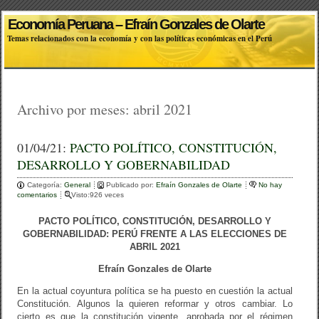
Economía Peruana – Efraín Gonzales de Olarte
Temas relacionados con la economía y con las políticas económicas en el Perú
Archivo por meses:
abril 2021
01/04/21:
PACTO POLÍTICO, CONSTITUCIÓN,
DESARROLLO Y GOBERNABILIDAD
Categoría:
General
Publicado por:
Efraín Gonzales de Olarte
No hay
comentarios
Visto:926 veces
PACTO POLÍTICO, CONSTITUCIÓN, DESARROLLO Y
GOBERNABILIDAD: PERÚ FRENTE A LAS ELECCIONES DE
ABRIL 2021
Efraín Gonzales de Olarte
En la actual coyuntura política se ha puesto en cuestión la actual
Constitución. Algunos la quieren reformar y otros cambiar. Lo
cierto es que la constitución vigente, aprobada por el régimen