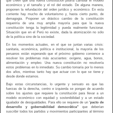
que creen que una nueva constitución podría cambiar el modelo
económico y el tamaño y el rol del estado. De alguna manera,
proponen la refundación del orden jurídico y económico. En esta
corriente hay mucho de voluntarismo y, hasta cierto punto, de
demagogia. Proponer un drástico cambio de la constitución
requeriría de una muy amplia mayoría para que la nueva
constitución tenga la legitimidad y pueda realmente funcionar.
Situación que en el Perú no existe, dada la atomización no sólo
de la política sino de la sociedad.
En los momentos actuales, en el que se juntan varias crisis:
sanitaria, económica, política e institucional, la mayoría de los
peruanos están esperando que el próximo gobierno comience a
resolver los problemas más acuciantes: oxígeno, agua, bonos,
alimentación y empleo. Una nueva constitución no resolvería
estos problemas en lo inmediato. Su cambio tomaría por lo menos
dos años, mientras tanto hay que actuar con lo que se tiene y
desde donde estamos.
Bajo estas circunstancias, lo urgente y sensato es que las
fuerzas de la derecha, centro e izquierda se pongan de acuerdo
sobre los ajustes que requiere la constitución para llevar a un
modelo económico con equidad y sostenibilidad y a un estado
igualador de desigualdades. Para ello se requiere de un “
pacto de
desarrollo y gobernabilidad democrática”
que deberían
suscribir todos los partidos y movimientos participantes al término