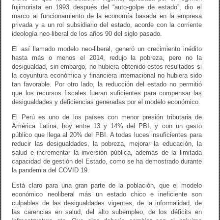
fujimorista en 1993 después del “auto-golpe de estado”, dio el
marco al funcionamiento de la economía basada en la empresa
privada y a un rol subsidiario del estado, acorde con la corriente
ideología neo-liberal de los años 90 del siglo pasado.
El así llamado modelo neo-liberal, generó un crecimiento inédito
hasta más o menos el 2014, redujo la pobreza, pero no la
desigualdad, sin embargo, no hubiera obtenido estos resultados si
la coyuntura económica y financiera internacional no hubiera sido
tan favorable. Por otro lado, la reducción del estado no permitió
que los recursos fiscales fueran suficientes para compensar las
desigualdades y deficiencias generadas por el modelo económico.
El Perú es uno de los países con menor presión tributaria de
América Latina, hoy entre 13 y 14% del PBI, y con un gasto
público que llega al 20% del PBI. A todas luces insuficientes para
reducir las desigualdades, la pobreza, mejorar la educación, la
salud e incrementar la inversión pública, además de la limitada
capacidad de gestión del Estado, como se ha demostrado durante
la pandemia del COVID 19.
Está claro para una gran parte de la población, que el modelo
económico neoliberal más un estado chico e ineficiente son
culpables de las desigualdades vigentes, de la informalidad, de
las carencias en salud, del alto subempleo, de los déficits en