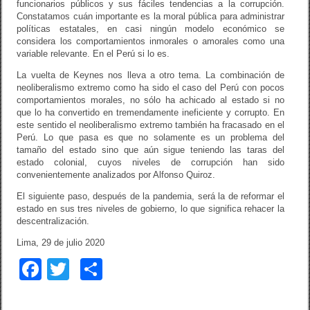
funcionarios públicos y sus fáciles tendencias a la corrupción.
Constatamos cuán importante es la moral pública para administrar
políticas estatales, en casi ningún modelo económico se
considera los comportamientos inmorales o amorales como una
variable relevante. En el Perú si lo es.
La vuelta de Keynes nos lleva a otro tema. La combinación de
neoliberalismo extremo como ha sido el caso del Perú con pocos
comportamientos morales, no sólo ha achicado al estado si no
que lo ha convertido en tremendamente ineficiente y corrupto. En
este sentido el neoliberalismo extremo también ha fracasado en el
Perú. Lo que pasa es que no solamente es un problema del
tamaño del estado sino que aún sigue teniendo las taras del
estado colonial, cuyos niveles de corrupción han sido
convenientemente analizados por Alfonso Quiroz.
El siguiente paso, después de la pandemia, será la de reformar el
estado en sus tres niveles de gobierno, lo que significa rehacer la
descentralización.
Lima, 29 de julio 2020
F
T
C
a
wi
o