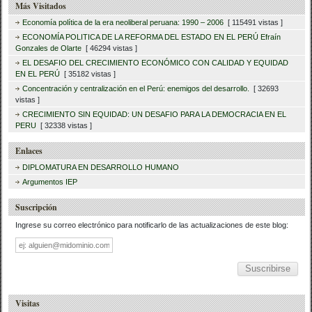
Más Visitados
Economía política de la era neoliberal peruana: 1990 – 2006
[ 115491 vistas ]
ECONOMÍA POLITICA DE LA REFORMA DEL ESTADO EN EL PERÚ Efraín
Gonzales de Olarte
[ 46294 vistas ]
EL DESAFIO DEL CRECIMIENTO ECONÓMICO CON CALIDAD Y EQUIDAD
EN EL PERÚ
[ 35182 vistas ]
Concentración y centralización en el Perú: enemigos del desarrollo.
[ 32693
vistas ]
CRECIMIENTO SIN EQUIDAD: UN DESAFIO PARA LA DEMOCRACIA EN EL
PERU
[ 32338 vistas ]
Enlaces
DIPLOMATURA EN DESARROLLO HUMANO
Argumentos IEP
Suscripción
Ingrese su correo electrónico para notificarlo de las actualizaciones de este blog:
Dirección
de
correo
Visitas