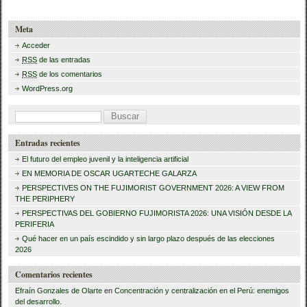
c
tt
m
e
er
p
Meta
b
ar
Acceder
RSS
de las entradas
o
tir
RSS
de los comentarios
o
WordPress.org
k
B
u
Entradas recientes
s
El futuro del empleo juvenil y la inteligencia artificial
c
EN MEMORIA DE OSCAR UGARTECHE GALARZA
a
PERSPECTIVES ON THE FUJIMORIST GOVERNMENT 2026: A VIEW FROM
THE PERIPHERY
r
PERSPECTIVAS DEL GOBIERNO FUJIMORISTA 2026: UNA VISIÓN DESDE LA
PERIFERIA
:
Qué hacer en un país escindido y sin largo plazo después de las elecciones
2026
Comentarios recientes
Efraín Gonzales de Olarte
en
Concentración y centralización en el Perú: enemigos
del desarrollo.