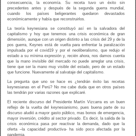
consecuencia, la economía. Su receta tuvo un éxito sin
precedentes antes y después de la segunda guerra mundial,
cuando los países beligerantes quedaron devastados
económicamente y había que reconstruirlos.
La teoría keynesiana se constituyó así en la salvadora del
capitalismo y hoy que tenemos una crisis económica de gran
dimensión, aunque con un origen distinto a las crisis del 29 y de la
pos guerra, Keynes está de vuelta para enfrentar la paralización
impulsada por el covid19 y por el neoliberalismo, que redujo el
estado a su mínima expresión y, recién ahora, nos damos cuenta
que la mano invisible del mercado no puede arreglar una crisis,
tiene que ser la mano muy visible del estado, pero de un estado
que funcione. Nuevamente al salvataje del capitalismo.
La pregunta que uno se hace es ¿tendrán éxito las recetas
keynesianas en el Perú? No me cabe duda que en otros países
las tendrán por varias razones que explicaré.
El reciente discurso del Presidente Martín Vizcarra es un buen
reflejo de la vuelta del keynesianismo, pues buena parte de su
discurso aludió a mayor gasto público, mas bonos de emergencia,
mayor inversión, crédito al sector privado. Es decir, la salida de la
crisis económica pasa por reactivar la demanda, dado que la
oferta –la capacidad productiva- ha sido poco afectada por la
pandemia.