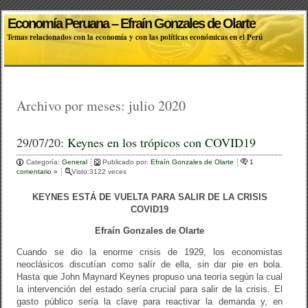
Economía Peruana – Efraín Gonzales de Olarte
Temas relacionados con la economía y con las políticas económicas en el Perú
Archivo por meses:
julio 2020
29/07/20:
Keynes en los trópicos con COVID19
Categoría:
General
Publicado por:
Efraín Gonzales de Olarte
1
comentario »
Visto:3122 veces
KEYNES ESTÁ DE VUELTA PARA SALIR DE LA CRISIS
COVID19
Efraín Gonzales de Olarte
Cuando se dio la enorme crisis de 1929, los economistas
neoclásicos discutían como salír de ella, sin dar pie en bola.
Hasta que John Maynard Keynes propuso una teoría según la cual
la intervención del estado sería crucial para salir de la crisis. El
gasto público sería la clave para reactivar la demanda y, en