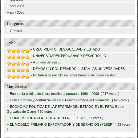
abril 2007
abril 2006
Categorías
General
Top 5
CRECIMIENTO, DESIGUALDAD Y ESTADO
UNIVERSIDADES PERUANAS Y DESARROLLO
A un año del susto
DEMOS UN ROL DESARROLLISTA A LAS UNIVERSIDADES
No habrá desarrollo sin factor humano de mejor calidad
Más votados
Economía política de la era neoliberal peruana: 1990 – 2006
[ 217 votes ]
Concentración y centralización en el Perú: enemigos del desarrollo.
[ 62 votes ]
ECONOMÍA POLITICA DE LA REFORMA DEL ESTADO EN EL PERÚ Efraín
Gonzales de Olarte
[ 50 votes ]
CÓMO MEJORAR LA EDUCACIÓN EN EL PERÚ
[ 37 votes ]
EL MODELO PRIMARIO EXPORTADOR Y DE SERVICIOS (PESER)
[ 33 votes
]