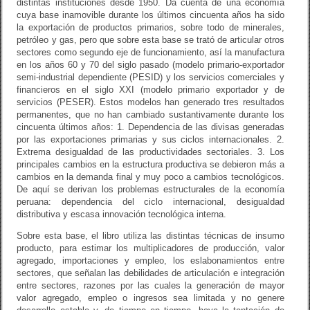
distintas instituciones desde 1950. Da cuenta de una economía
cuya base inamovible durante los últimos cincuenta años ha sido
la exportación de productos primarios, sobre todo de minerales,
petróleo y gas, pero que sobre esta base se trató de articular otros
sectores como segundo eje de funcionamiento, así la manufactura
en los años 60 y 70 del siglo pasado (modelo primario-exportador
semi-industrial dependiente (PESID) y los servicios comerciales y
financieros en el siglo XXI (modelo primario exportador y de
servicios (PESER). Estos modelos han generado tres resultados
permanentes, que no han cambiado sustantivamente durante los
cincuenta últimos años: 1. Dependencia de las divisas generadas
por las exportaciones primarias y sus ciclos internacionales. 2.
Extrema desigualdad de las productividades sectoriales. 3. Los
principales cambios en la estructura productiva se debieron más a
cambios en la demanda final y muy poco a cambios tecnológicos.
De aquí se derivan los problemas estructurales de la economía
peruana: dependencia del ciclo internacional, desigualdad
distributiva y escasa innovación tecnológica interna.
Sobre esta base, el libro utiliza las distintas técnicas de insumo
producto, para estimar los multiplicadores de producción, valor
agregado, importaciones y empleo, los eslabonamientos entre
sectores, que señalan las debilidades de articulación e integración
entre sectores, razones por las cuales la generación de mayor
valor agregado, empleo o ingresos sea limitada y no genere