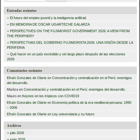
u
Entradas recientes
s
El futuro del empleo juvenil y la inteligencia artificial
c
EN MEMORIA DE OSCAR UGARTECHE GALARZA
a
PERSPECTIVES ON THE FUJIMORIST GOVERNMENT 2026: A VIEW FROM
THE PERIPHERY
r
PERSPECTIVAS DEL GOBIERNO FUJIMORISTA 2026: UNA VISIÓN DESDE LA
PERIFERIA
:
Qué hacer en un país escindido y sin largo plazo después de las elecciones
2026
Comentarios recientes
Efraín Gonzales de Olarte
en
Concentración y centralización en el Perú: enemigos
del desarrollo.
Maritza
en
Concentración y centralización en el Perú: enemigos del desarrollo.
Mauro
en
Keynes en los trópicos con COVID19
Efraín Gonzales de Olarte
en
Economía política de la era neoliberal peruana: 1990
– 2006
Efraín Gonzales de Olarte
en
Ley universitaria y su futuro
Archivos
julio 2026
junio 2026