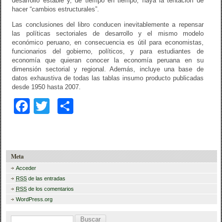
desarrollo estable y, de tiempo en tiempo, haya la tentación de
hacer “cambios estructurales”.
Las conclusiones del libro conducen inevitablemente a repensar
las políticas sectoriales de desarrollo y el mismo modelo
económico peruano, en consecuencia es útil para economistas,
funcionarios del gobierno, políticos, y para estudiantes de
economía que quieran conocer la economía peruana en su
dimensión sectorial y regional. Además, incluye una base de
datos exhaustiva de todas las tablas insumo producto publicadas
desde 1950 hasta 2007.
F
T
C
a
wi
o
c
tt
m
e
er
p
Meta
b
ar
Acceder
RSS
de las entradas
o
tir
RSS
de los comentarios
o
WordPress.org
k
B