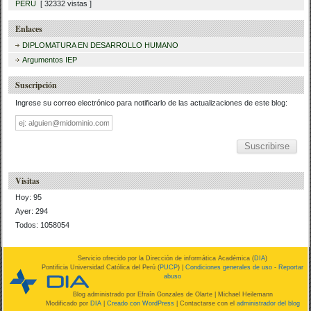
PERU
[ 32332 vistas ]
Enlaces
DIPLOMATURA EN DESARROLLO HUMANO
Argumentos IEP
Suscripción
Ingrese su correo electrónico para notificarlo de las actualizaciones de este blog:
Dirección
de
correo
Visitas
Hoy: 95
Ayer: 294
Todos: 1058054
Servicio ofrecido por la Dirección de informática Académica (
DIA
)
Pontificia Universidad Católica del Perú (
PUCP
) |
Condiciones generales de uso
-
Reportar
abuso
Blog administrado por
Efraín Gonzales de Olarte
| Michael Heilemann
Modificado por
DIA
|
Creado con WordPress
| Contactarse con el
administrador del blog