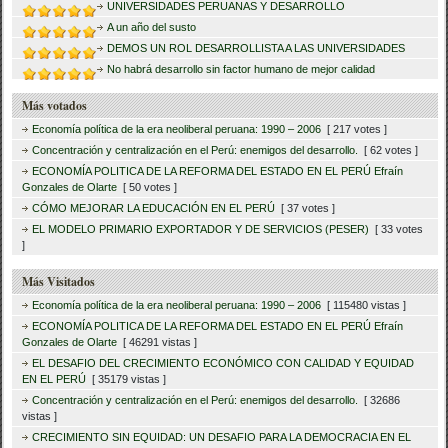
UNIVERSIDADES PERUANAS Y DESARROLLO
A un año del susto
DEMOS UN ROL DESARROLLISTA A LAS UNIVERSIDADES
No habrá desarrollo sin factor humano de mejor calidad
Más votados
Economía política de la era neoliberal peruana: 1990 – 2006
[ 217 votes ]
Concentración y centralización en el Perú: enemigos del desarrollo.
[ 62 votes ]
ECONOMÍA POLITICA DE LA REFORMA DEL ESTADO EN EL PERÚ Efraín
Gonzales de Olarte
[ 50 votes ]
CÓMO MEJORAR LA EDUCACIÓN EN EL PERÚ
[ 37 votes ]
EL MODELO PRIMARIO EXPORTADOR Y DE SERVICIOS (PESER)
[ 33 votes
]
Más Visitados
Economía política de la era neoliberal peruana: 1990 – 2006
[ 115480 vistas ]
ECONOMÍA POLITICA DE LA REFORMA DEL ESTADO EN EL PERÚ Efraín
Gonzales de Olarte
[ 46291 vistas ]
EL DESAFIO DEL CRECIMIENTO ECONÓMICO CON CALIDAD Y EQUIDAD
EN EL PERÚ
[ 35179 vistas ]
Concentración y centralización en el Perú: enemigos del desarrollo.
[ 32686
vistas ]
CRECIMIENTO SIN EQUIDAD: UN DESAFIO PARA LA DEMOCRACIA EN EL