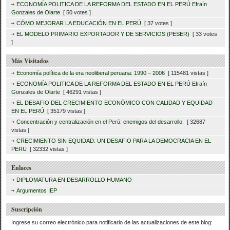
ECONOMÍA POLITICA DE LA REFORMA DEL ESTADO EN EL PERÚ Efraín
Gonzales de Olarte
[ 50 votes ]
CÓMO MEJORAR LA EDUCACIÓN EN EL PERÚ
[ 37 votes ]
EL MODELO PRIMARIO EXPORTADOR Y DE SERVICIOS (PESER)
[ 33 votes
]
Más Visitados
Economía política de la era neoliberal peruana: 1990 – 2006
[ 115481 vistas ]
ECONOMÍA POLITICA DE LA REFORMA DEL ESTADO EN EL PERÚ Efraín
Gonzales de Olarte
[ 46291 vistas ]
EL DESAFIO DEL CRECIMIENTO ECONÓMICO CON CALIDAD Y EQUIDAD
EN EL PERÚ
[ 35179 vistas ]
Concentración y centralización en el Perú: enemigos del desarrollo.
[ 32687
vistas ]
CRECIMIENTO SIN EQUIDAD: UN DESAFIO PARA LA DEMOCRACIA EN EL
PERU
[ 32332 vistas ]
Enlaces
DIPLOMATURA EN DESARROLLO HUMANO
Argumentos IEP
Suscripción
Ingrese su correo electrónico para notificarlo de las actualizaciones de este blog: