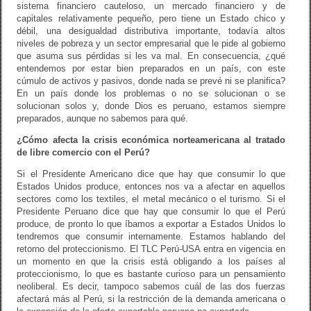
sistema financiero cauteloso, un mercado financiero y de
capitales relativamente pequeño, pero tiene un Estado chico y
débil, una desigualdad distributiva importante, todavía altos
niveles de pobreza y un sector empresarial que le pide al gobierno
que asuma sus pérdidas si les va mal. En consecuencia, ¿qué
entendemos por estar bien preparados en un país, con este
cúmulo de activos y pasivos, donde nada se prevé ni se planifica?
En un país donde los problemas o no se solucionan o se
solucionan solos y, donde Dios es peruano, estamos siempre
preparados, aunque no sabemos para qué.
¿Cómo afecta la crisis económica norteamericana al tratado
de libre comercio con el Perú?
Si el Presidente Americano dice que hay que consumir lo que
Estados Unidos produce, entonces nos va a afectar en aquellos
sectores como los textiles, el metal mecánico o el turismo. Si el
Presidente Peruano dice que hay que consumir lo que el Perú
produce, de pronto lo que íbamos a exportar a Estados Unidos lo
tendremos que consumir internamente. Estamos hablando del
retorno del proteccionismo. El TLC Perú-USA entra en vigencia en
un momento en que la crisis está obligando a los países al
proteccionismo, lo que es bastante curioso para un pensamiento
neoliberal. Es decir, tampoco sabemos cuál de las dos fuerzas
afectará más al Perú, si la restricción de la demanda americana o