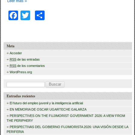
Leer más
»
F
T
C
a
wi
o
c
tt
m
e
er
p
Meta
b
ar
Acceder
RSS
de las entradas
o
tir
RSS
de los comentarios
o
WordPress.org
k
B
u
Entradas recientes
s
El futuro del empleo juvenil y la inteligencia artificial
c
EN MEMORIA DE OSCAR UGARTECHE GALARZA
a
PERSPECTIVES ON THE FUJIMORIST GOVERNMENT 2026: A VIEW FROM
THE PERIPHERY
r
PERSPECTIVAS DEL GOBIERNO FUJIMORISTA 2026: UNA VISIÓN DESDE LA
PERIFERIA
: