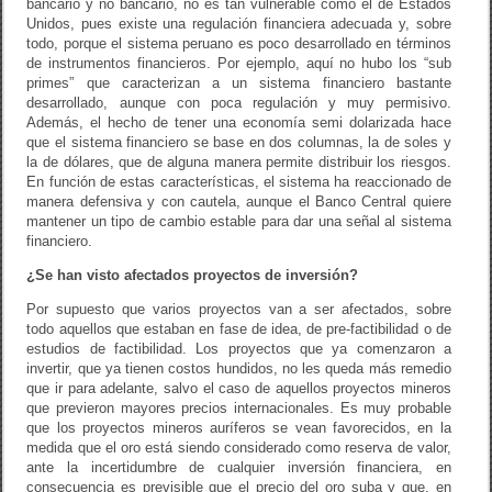
bancario y no bancario, no es tan vulnerable como el de Estados
Unidos, pues existe una regulación financiera adecuada y, sobre
todo, porque el sistema peruano es poco desarrollado en términos
de instrumentos financieros. Por ejemplo, aquí no hubo los “sub
primes” que caracterizan a un sistema financiero bastante
desarrollado, aunque con poca regulación y muy permisivo.
Además, el hecho de tener una economía semi dolarizada hace
que el sistema financiero se base en dos columnas, la de soles y
la de dólares, que de alguna manera permite distribuir los riesgos.
En función de estas características, el sistema ha reaccionado de
manera defensiva y con cautela, aunque el Banco Central quiere
mantener un tipo de cambio estable para dar una señal al sistema
financiero.
¿Se han visto afectados proyectos de inversión?
Por supuesto que varios proyectos van a ser afectados, sobre
todo aquellos que estaban en fase de idea, de pre-factibilidad o de
estudios de factibilidad. Los proyectos que ya comenzaron a
invertir, que ya tienen costos hundidos, no les queda más remedio
que ir para adelante, salvo el caso de aquellos proyectos mineros
que previeron mayores precios internacionales. Es muy probable
que los proyectos mineros auríferos se vean favorecidos, en la
medida que el oro está siendo considerado como reserva de valor,
ante la incertidumbre de cualquier inversión financiera, en
consecuencia es previsible que el precio del oro suba y que, en