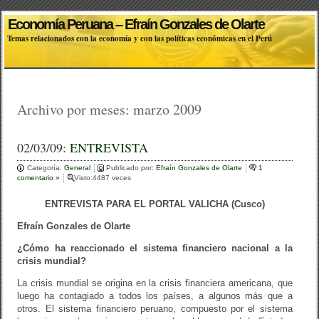
Economía Peruana – Efraín Gonzales de Olarte
Temas relacionados con la economía y con las políticas económicas en el Perú
Archivo por meses:
marzo 2009
02/03/09:
ENTREVISTA
Categoría:
General
Publicado por:
Efraín Gonzales de Olarte
1
comentario »
Visto:4487 veces
ENTREVISTA PARA EL PORTAL VALICHA (Cusco)
Efraín Gonzales de Olarte
¿Cómo ha reaccionado el sistema financiero nacional a la
crisis mundial?
La crisis mundial se origina en la crisis financiera americana, que
luego ha contagiado a todos los países, a algunos más que a
otros. El sistema financiero peruano, compuesto por el sistema