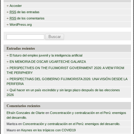
b
ar
Acceder
RSS
de las entradas
o
tir
RSS
de los comentarios
o
WordPress.org
k
B
u
Entradas recientes
s
El futuro del empleo juvenil y la inteligencia artificial
c
EN MEMORIA DE OSCAR UGARTECHE GALARZA
a
PERSPECTIVES ON THE FUJIMORIST GOVERNMENT 2026: A VIEW FROM
THE PERIPHERY
r
PERSPECTIVAS DEL GOBIERNO FUJIMORISTA 2026: UNA VISIÓN DESDE LA
PERIFERIA
:
Qué hacer en un país escindido y sin largo plazo después de las elecciones
2026
Comentarios recientes
Efraín Gonzales de Olarte
en
Concentración y centralización en el Perú: enemigos
del desarrollo.
Maritza
en
Concentración y centralización en el Perú: enemigos del desarrollo.
Mauro
en
Keynes en los trópicos con COVID19