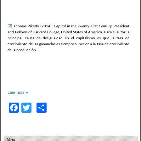
[2]
Thomas Piketty (2014):
Capital in the Twenty-First Century,
President
and Fellows of Harvard College, United States of America.
Para el autor la
principal causa de desigualdad en el capitalismo es que la tasa de
crecimiento de las ganancias es siempre superior a la tasa de crecimiento
de la producción.
Leer más
»
F
T
C
a
wi
o
c
tt
m
e
er
p
Meta