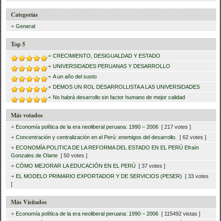
Categorías
General
Top 5
CRECIMIENTO, DESIGUALDAD Y ESTADO
UNIVERSIDADES PERUANAS Y DESARROLLO
A un año del susto
DEMOS UN ROL DESARROLLISTA A LAS UNIVERSIDADES
No habrá desarrollo sin factor humano de mejor calidad
Más votados
Economía política de la era neoliberal peruana: 1990 – 2006
[ 217 votes ]
Concentración y centralización en el Perú: enemigos del desarrollo.
[ 62 votes ]
ECONOMÍA POLITICA DE LA REFORMA DEL ESTADO EN EL PERÚ Efraín
Gonzales de Olarte
[ 50 votes ]
CÓMO MEJORAR LA EDUCACIÓN EN EL PERÚ
[ 37 votes ]
EL MODELO PRIMARIO EXPORTADOR Y DE SERVICIOS (PESER)
[ 33 votes
]
Más Visitados
Economía política de la era neoliberal peruana: 1990 – 2006
[ 115492 vistas ]