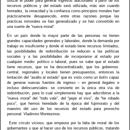
utilizar el poder para generar ingresos adicionales a partir de los
recursos públicos y del estado será utilizada, más aún cuando
honradez, la veracidad y la confianza como principios morales han
prácticamente desaparecido, entre otras razones porque las
prácticas inmorales se han generalizado y se han convertido en
una suerte de “nueva moral”.
En un país donde la mayor parte de las personas no tienen
grandes capacidades generales y laborales, donde la demanda por
trabajo es insuficiente y donde el estado tiene recursos limitados,
las posibilidades de redistribución se reducen a las políticas
sociales y a las posibilidades de incorporarse al estado por
cualquier medio: político o laboral, pues se sabe que el estado
tiene recursos, que se ha descentralizado, que los gobiernos:
central, regionales y locales tienen presupuestos, entonces la
tentación del “asalto al estado” que es visto como un botín capaz
de generar nuevas fuentes de ingreso – en general ilegales e
incluso delincuenciales- se convierte en la única otra vía de
redistribución, para lo cual simplemente hay que adscribirse a la
“nueva moral” del “todo vale”, del “pepe el vivo”, de “he robado
poco”, que hemos heredado de la época del fujimorato y del
maestro del uso de los recursos del estado para provecho
personal: Vladimiro Montesinos.
Este círculo vicioso, que empeora por la falta de moral de los
gobernantes y que al hacer uso de los recursos públicos, tratando