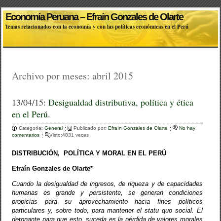
Economía Peruana – Efraín Gonzales de Olarte
Temas relacionados con la economía y con las políticas económicas en el Perú
Archivo por meses:
abril 2015
13/04/15:
Desigualdad distributiva, política y ética
en el Perú.
Categoría:
General
Publicado por:
Efraín Gonzales de Olarte
No hay
comentarios
Visto:4831 veces
DISTRIBUCIÓN,
POLÍTICA Y MORAL EN EL PERÚ
Efraín Gonzales de Olarte*
Cuando la desigualdad de ingresos, de riqueza y de capacidades
humanas es grande y persistente, se generan condiciones
propicias para su aprovechamiento hacia fines políticos
particulares y, sobre todo, para mantener el statu quo social. El
detonante para que esto
suceda es la pérdida de valores morales