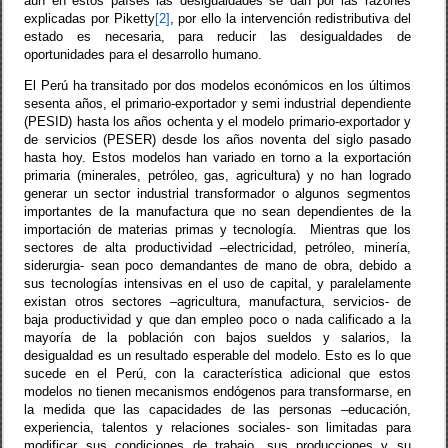
aún en estos países las desigualdades se dan por las razones
explicadas por Piketty
[2]
, por ello la intervención redistributiva del
estado es necesaria, para reducir las desigualdades de
oportunidades para el desarrollo humano.
El Perú ha transitado por dos modelos económicos en los últimos
sesenta años, el primario-exportador y semi industrial dependiente
(PESID) hasta los años ochenta y el modelo primario-exportador y
de servicios (PESER) desde los años noventa del siglo pasado
hasta hoy. Estos modelos han variado en torno a la exportación
primaria (minerales, petróleo, gas, agricultura) y no han logrado
generar un sector industrial transformador o algunos segmentos
importantes de la manufactura que no sean dependientes de la
importación de materias primas y tecnología.
Mientras que los
sectores de alta productividad –electricidad, petróleo, minería,
siderurgia- sean poco demandantes de mano de obra, debido a
sus tecnologías intensivas en el uso de capital, y paralelamente
existan otros sectores –agricultura, manufactura, servicios- de
baja productividad y que dan empleo poco o nada calificado a la
mayoría de la población con bajos sueldos y salarios, la
desigualdad es un resultado esperable del modelo. Esto es lo que
sucede en el Perú, con la característica adicional que estos
modelos no tienen mecanismos endógenos para transformarse, en
la medida que las capacidades de las personas –educación,
experiencia, talentos y relaciones sociales- son limitadas para
modificar sus condiciones de trabajo, sus producciones y su