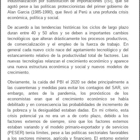
industrialización por substitución de importaciones (ISI), que se
agotó pese a las políticas proteccionistas del primer gobierno de
Alan Garcia (1985-1990), que llevó al Perú a una profunda crisis
económica, política y social.
De acuerdo a las tendencias históricas los ciclos de largo plazo
duran entre 40 y 50 años y se deben a importantes cambios
tecnológicos que alteran drásticamente los procesos productivos,
de comercialización y el empleo de la fuerza de trabajo. En
general cada nuevo ciclo nace del agotamiento tecnológico y del
estancamiento relativo de la productividad total de factores. Las
nuevas tecnologías relanzan el crecimiento económico y aparece
una nueva estructura económica y social y nuevos modelos de
crecimiento.
Obviamente, la caída del PBI el 2020 se debe principalmente a
las cuarentenas y medidas para evitar los contagios del SAR, sin
embargo, antes de la pandemia, los pronósticos de los
economistas eran que el crecimiento económico se había
debilitado y en consecuencia las probabilidades de incremento de
la pobreza y la desigualdad estaban dadas. En mi criterio, esta
crisis potencial ya no era un a de corto plazo, debido a los
factores externos de siempre, sino que los factores externos
estaban variando y el modelo primario-exportador y de servicios
(PESER) tenía límites, pese a las políticas sectoriales favorables
a los sectores mineros, agrícola y financiero. El entorno exterior