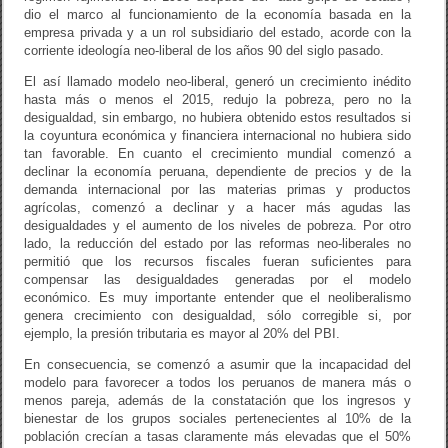
dio el marco al funcionamiento de la economía basada en la
empresa privada y a un rol subsidiario del estado, acorde con la
corriente ideología neo-liberal de los años 90 del siglo pasado.
El así llamado modelo neo-liberal, generó un crecimiento inédito
hasta más o menos el 2015, redujo la pobreza, pero no la
desigualdad, sin embargo, no hubiera obtenido estos resultados si
la coyuntura económica y financiera internacional no hubiera sido
tan favorable. En cuanto el crecimiento mundial comenzó a
declinar la economía peruana, dependiente de precios y de la
demanda internacional por las materias primas y productos
agrícolas, comenzó a declinar y a hacer más agudas las
desigualdades y el aumento de los niveles de pobreza. Por otro
lado, la reducción del estado por las reformas neo-liberales no
permitió que los recursos fiscales fueran suficientes para
compensar las desigualdades generadas por el modelo
económico. Es muy importante entender que el neoliberalismo
genera crecimiento con desigualdad, sólo corregible si, por
ejemplo, la presión tributaria es mayor al 20% del PBI.
En consecuencia, se comenzó a asumir que la incapacidad del
modelo para favorecer a todos los peruanos de manera más o
menos pareja, además de la constatación que los ingresos y
bienestar de los grupos sociales pertenecientes al 10% de la
población crecían a tasas claramente más elevadas que el 50%