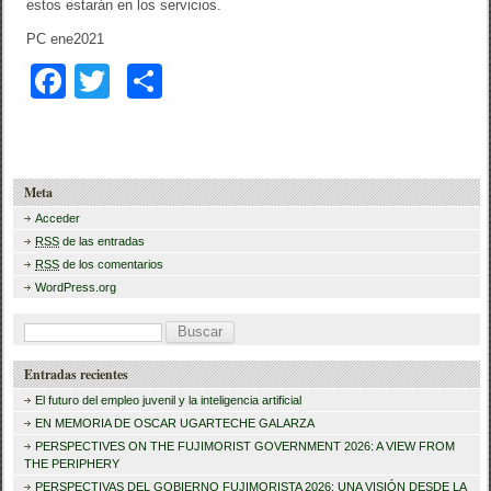
estos estarán en los servicios.
PC ene2021
F
T
C
a
wi
o
c
tt
m
e
er
p
Meta
b
ar
Acceder
RSS
de las entradas
o
tir
RSS
de los comentarios
o
WordPress.org
k
B
u
Entradas recientes
s
El futuro del empleo juvenil y la inteligencia artificial
c
EN MEMORIA DE OSCAR UGARTECHE GALARZA
a
PERSPECTIVES ON THE FUJIMORIST GOVERNMENT 2026: A VIEW FROM
THE PERIPHERY
r
PERSPECTIVAS DEL GOBIERNO FUJIMORISTA 2026: UNA VISIÓN DESDE LA