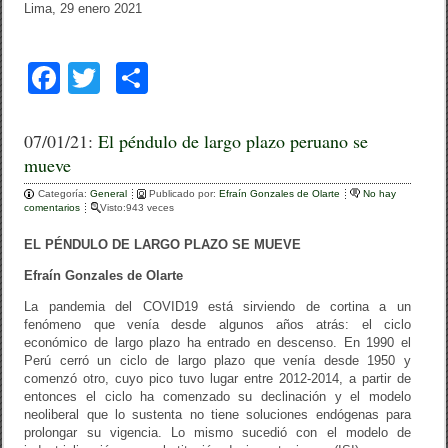
Lima, 29 enero 2021
F
T
C
a
wi
o
c
tt
m
07/01/21:
El péndulo de largo plazo peruano se
mueve
e
er
p
Categoría:
b
General
ar
Publicado por:
Efraín Gonzales de Olarte
No hay
comentarios
Visto:943 veces
o
tir
EL PÉNDULO DE LARGO PLAZO SE MUEVE
o
Efraín Gonzales de Olarte
k
La pandemia del COVID19 está sirviendo de cortina a un
fenómeno que venía desde algunos años atrás: el ciclo
económico de largo plazo ha entrado en descenso. En 1990 el
Perú cerró un ciclo de largo plazo que venía desde 1950 y
comenzó otro, cuyo pico tuvo lugar entre 2012-2014, a partir de
entonces el ciclo ha comenzado su declinación y el modelo
neoliberal que lo sustenta no tiene soluciones endógenas para
prolongar su vigencia. Lo mismo sucedió con el modelo de