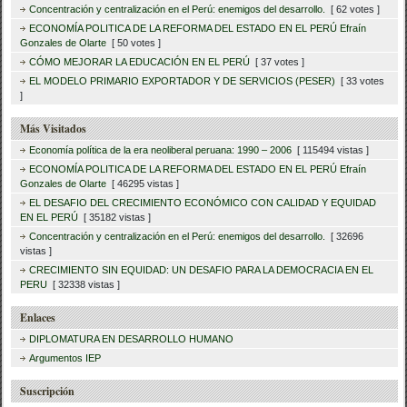
Concentración y centralización en el Perú: enemigos del desarrollo.
[ 62 votes ]
ECONOMÍA POLITICA DE LA REFORMA DEL ESTADO EN EL PERÚ Efraín
Gonzales de Olarte
[ 50 votes ]
CÓMO MEJORAR LA EDUCACIÓN EN EL PERÚ
[ 37 votes ]
EL MODELO PRIMARIO EXPORTADOR Y DE SERVICIOS (PESER)
[ 33 votes
]
Más Visitados
Economía política de la era neoliberal peruana: 1990 – 2006
[ 115494 vistas ]
ECONOMÍA POLITICA DE LA REFORMA DEL ESTADO EN EL PERÚ Efraín
Gonzales de Olarte
[ 46295 vistas ]
EL DESAFIO DEL CRECIMIENTO ECONÓMICO CON CALIDAD Y EQUIDAD
EN EL PERÚ
[ 35182 vistas ]
Concentración y centralización en el Perú: enemigos del desarrollo.
[ 32696
vistas ]
CRECIMIENTO SIN EQUIDAD: UN DESAFIO PARA LA DEMOCRACIA EN EL
PERU
[ 32338 vistas ]
Enlaces
DIPLOMATURA EN DESARROLLO HUMANO
Argumentos IEP
Suscripción