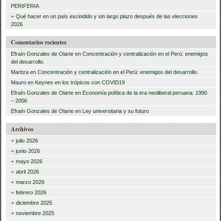
PERIFERIA
:
Qué hacer en un país escindido y sin largo plazo después de las elecciones
2026
Comentarios recientes
Efraín Gonzales de Olarte
en
Concentración y centralización en el Perú: enemigos
del desarrollo.
Maritza
en
Concentración y centralización en el Perú: enemigos del desarrollo.
Mauro
en
Keynes en los trópicos con COVID19
Efraín Gonzales de Olarte
en
Economía política de la era neoliberal peruana: 1990
– 2006
Efraín Gonzales de Olarte
en
Ley universitaria y su futuro
Archivos
julio 2026
junio 2026
mayo 2026
abril 2026
marzo 2026
febrero 2026
diciembre 2025
noviembre 2025