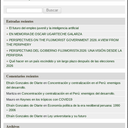
B
u
Entradas recientes
s
El futuro del empleo juvenil y la inteligencia artificial
c
EN MEMORIA DE OSCAR UGARTECHE GALARZA
a
PERSPECTIVES ON THE FUJIMORIST GOVERNMENT 2026: A VIEW FROM
THE PERIPHERY
r
PERSPECTIVAS DEL GOBIERNO FUJIMORISTA 2026: UNA VISIÓN DESDE LA
PERIFERIA
:
Qué hacer en un país escindido y sin largo plazo después de las elecciones
2026
Comentarios recientes
Efraín Gonzales de Olarte
en
Concentración y centralización en el Perú: enemigos
del desarrollo.
Maritza
en
Concentración y centralización en el Perú: enemigos del desarrollo.
Mauro
en
Keynes en los trópicos con COVID19
Efraín Gonzales de Olarte
en
Economía política de la era neoliberal peruana: 1990
– 2006
Efraín Gonzales de Olarte
en
Ley universitaria y su futuro
Archivos