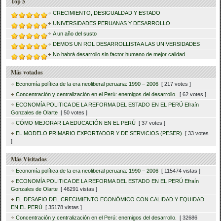
Top 5
CRECIMIENTO, DESIGUALDAD Y ESTADO
UNIVERSIDADES PERUANAS Y DESARROLLO
A un año del susto
DEMOS UN ROL DESARROLLISTA A LAS UNIVERSIDADES
No habrá desarrollo sin factor humano de mejor calidad
Más votados
Economía política de la era neoliberal peruana: 1990 – 2006
[ 217 votes ]
Concentración y centralización en el Perú: enemigos del desarrollo.
[ 62 votes ]
ECONOMÍA POLITICA DE LA REFORMA DEL ESTADO EN EL PERÚ Efraín
Gonzales de Olarte
[ 50 votes ]
CÓMO MEJORAR LA EDUCACIÓN EN EL PERÚ
[ 37 votes ]
EL MODELO PRIMARIO EXPORTADOR Y DE SERVICIOS (PESER)
[ 33 votes
]
Más Visitados
Economía política de la era neoliberal peruana: 1990 – 2006
[ 115474 vistas ]
ECONOMÍA POLITICA DE LA REFORMA DEL ESTADO EN EL PERÚ Efraín
Gonzales de Olarte
[ 46291 vistas ]
EL DESAFIO DEL CRECIMIENTO ECONÓMICO CON CALIDAD Y EQUIDAD
EN EL PERÚ
[ 35178 vistas ]
Concentración y centralización en el Perú: enemigos del desarrollo.
[ 32686