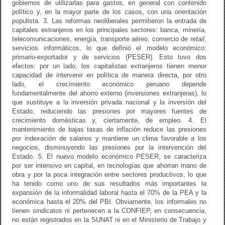
gobiernos de utilizarlas para gastos, en general con contenido
político y, en la mayor parte de los casos, con una orientación
populista. 3. Las reformas neoliberales permitieron la entrada de
capitales extranjeros en los principales sectores: banca, minería,
telecomunicaciones, energía, transporte aéreo, comercio de
retail
,
servicios informáticos, lo que definió el modelo económico:
primario-exportador y de servicios (PESER). Esto tuvo dos
efectos: por un lado, los capitalistas extranjeros tienen menor
capacidad de intervenir en política de manera directa, por otro
lado, el crecimiento económico peruano depende
fundamentalmente del ahorro externo (inversiones extranjeras), lo
que sustituye a la inversión privada nacional y la inversión del
Estado, reduciendo las presiones por mayores fuentes de
crecimiento domésticas y, ciertamente, de empleo. 4. El
mantenimiento de bajas tasas de inflación reduce las presiones
por indexación de salarios y mantiene un clima favorable a los
negocios, disminuyendo las presiones por la intervención del
Estado. 5. El nuevo modelo económico PESER, se caracteriza
por ser intensivo en capital, en tecnologías que ahorran mano de
obra y por la poca integración entre sectores productivos, lo que
ha tenido como uno de sus resultados más importantes la
expansión de la informalidad laboral hasta el 70% de la PEA y la
económica hasta el 20% del PBI. Obviamente, los informales no
tienen sindicatos ni pertenecen a la CONFIEP, en consecuencia,
no están registrados en la SUNAT ni en el Ministerio de Trabajo y