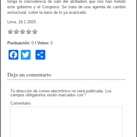
tenga la clarividencia de salir del atolladero que nos han metido
este gobierno y el Congreso. Se trata de una agenda de cambio
estructural, sobre la base de lo ya avanzado.
Lima, 18.1.2025
Puntuación:
0
/ Votos:
0
F
T
C
a
wi
o
c
tt
m
Deja un comentario
e
er
p
b
ar
Tu dirección de correo electrónico no será publicada.
Los
campos obligatorios están marcados con
*
o
tir
Comentario
o
k