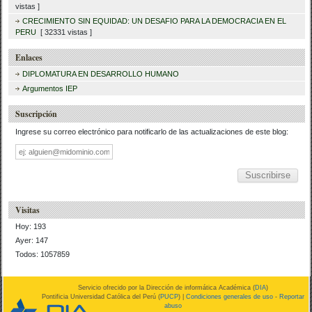
vistas ]
CRECIMIENTO SIN EQUIDAD: UN DESAFIO PARA LA DEMOCRACIA EN EL
PERU
[ 32331 vistas ]
Enlaces
DIPLOMATURA EN DESARROLLO HUMANO
Argumentos IEP
Suscripción
Ingrese su correo electrónico para notificarlo de las actualizaciones de este blog:
Dirección
de
correo
Visitas
Hoy: 193
Ayer: 147
Todos: 1057859
Servicio ofrecido por la Dirección de informática Académica (
DIA
)
Pontificia Universidad Católica del Perú (
PUCP
) |
Condiciones generales de uso
-
Reportar
abuso