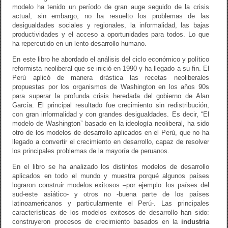
modelo ha tenido un período de gran auge seguido de la crisis
actual, sin embargo, no ha resuelto los problemas de las
desigualdades sociales y regionales, la informalidad, las bajas
productividades y el acceso a oportunidades para todos. Lo que
ha repercutido en un lento desarrollo humano.
En este libro he abordado el análisis del ciclo económico y político
reformista neoliberal que se inició en 1990 y ha llegado a su fin. El
Perú aplicó de manera drástica las recetas neoliberales
propuestas por los organismos de Washington en los años 90s
para superar la profunda crisis heredada del gobierno de Alan
García. El principal resultado fue crecimiento sin redistribución,
con gran informalidad y con grandes desigualdades. Es decir, “El
modelo de Washington” basado en la ideología neoliberal, ha sido
otro de los modelos de desarrollo aplicados en el Perú, que no ha
llegado a convertir el crecimiento en desarrollo, capaz de resolver
los principales problemas de la mayoría de peruanos.
En el libro se ha analizado los distintos modelos de desarrollo
aplicados en todo el mundo y muestra porqué algunos países
lograron construir modelos exitosos –por ejemplo: los países del
sud-este asiático- y otros no -buena parte de los países
latinoamericanos y particularmente el Perú-. Las principales
características de los modelos exitosos de desarrollo han sido:
construyeron procesos de crecimiento basados en la
industria