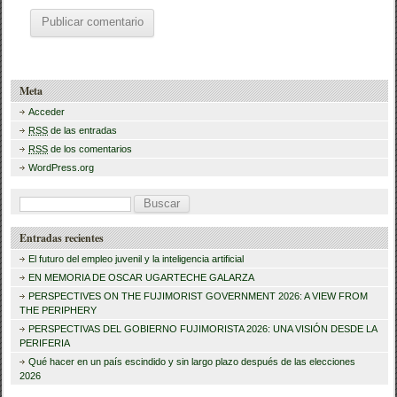
Meta
Acceder
RSS
de las entradas
RSS
de los comentarios
WordPress.org
B
u
Entradas recientes
s
El futuro del empleo juvenil y la inteligencia artificial
c
EN MEMORIA DE OSCAR UGARTECHE GALARZA
a
PERSPECTIVES ON THE FUJIMORIST GOVERNMENT 2026: A VIEW FROM
THE PERIPHERY
r
PERSPECTIVAS DEL GOBIERNO FUJIMORISTA 2026: UNA VISIÓN DESDE LA
PERIFERIA
:
Qué hacer en un país escindido y sin largo plazo después de las elecciones
2026