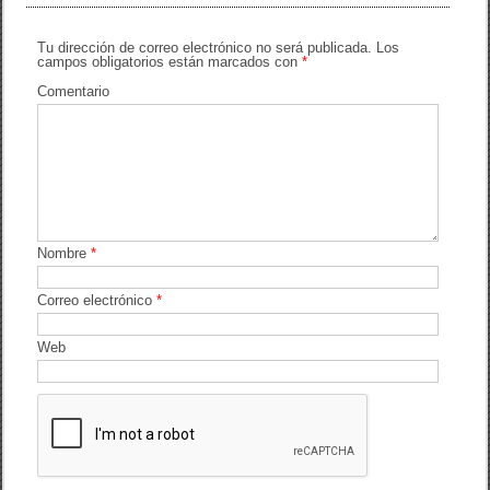
e
er
p
b
ar
Tu dirección de correo electrónico no será publicada.
Los
campos obligatorios están marcados con
*
o
tir
Comentario
o
k
Nombre
*
Correo electrónico
*
Web