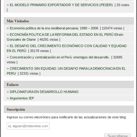
EL MODELO PRIMARIO EXPORTADOR Y DE SERVICIOS (PESER)
[ 33 votes
]
Más Visitados
Economía política de la era neoliberal peruana: 1990 – 2006
[ 115474 vistas ]
ECONOMÍA POLITICA DE LA REFORMA DEL ESTADO EN EL PERÚ Efraín
Gonzales de Olarte
[ 46291 vistas ]
EL DESAFIO DEL CRECIMIENTO ECONÓMICO CON CALIDAD Y EQUIDAD
EN EL PERÚ
[ 35178 vistas ]
Concentración y centralización en el Perú: enemigos del desarrollo.
[ 32685
vistas ]
CRECIMIENTO SIN EQUIDAD: UN DESAFIO PARA LA DEMOCRACIA EN EL
PERU
[ 32331 vistas ]
Enlaces
DIPLOMATURA EN DESARROLLO HUMANO
Argumentos IEP
Suscripción
Ingrese su correo electrónico para notificarlo de las actualizaciones de este blog:
Dirección
de
correo