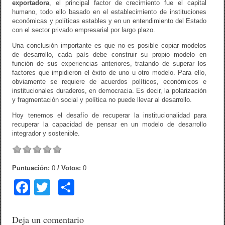
exportadora
, el principal factor de crecimiento fue el capital
humano, todo ello basado en el establecimiento de instituciones
económicas y políticas estables y en un entendimiento del Estado
con el sector privado empresarial por largo plazo.
Una conclusión importante es que no es posible copiar modelos
de desarrollo, cada país debe construir su propio modelo en
función de sus experiencias anteriores, tratando de superar los
factores que impidieron el éxito de uno u otro modelo. Para ello,
obviamente se requiere de acuerdos políticos, económicos e
institucionales duraderos, en democracia. Es decir, la polarización
y fragmentación social y política no puede llevar al desarrollo.
Hoy tenemos el desafío de recuperar la institucionalidad para
recuperar la capacidad de pensar en un modelo de desarrollo
integrador y sostenible.
Puntuación:
0
/ Votos:
0
F
T
C
a
wi
o
c
tt
m
Deja un comentario