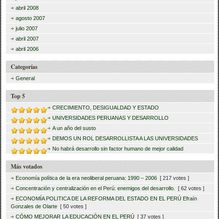
abril 2008
agosto 2007
julio 2007
abril 2007
abril 2006
Categorías
General
Top 5
CRECIMIENTO, DESIGUALDAD Y ESTADO
UNIVERSIDADES PERUANAS Y DESARROLLO
A un año del susto
DEMOS UN ROL DESARROLLISTA A LAS UNIVERSIDADES
No habrá desarrollo sin factor humano de mejor calidad
Más votados
Economía política de la era neoliberal peruana: 1990 – 2006
[ 217 votes ]
Concentración y centralización en el Perú: enemigos del desarrollo.
[ 62 votes ]
ECONOMÍA POLITICA DE LA REFORMA DEL ESTADO EN EL PERÚ Efraín
Gonzales de Olarte
[ 50 votes ]
CÓMO MEJORAR LA EDUCACIÓN EN EL PERÚ
[ 37 votes ]