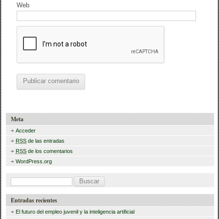
Web
Meta
Acceder
RSS
de las entradas
RSS
de los comentarios
WordPress.org
B
u
Entradas recientes
s
El futuro del empleo juvenil y la inteligencia artificial