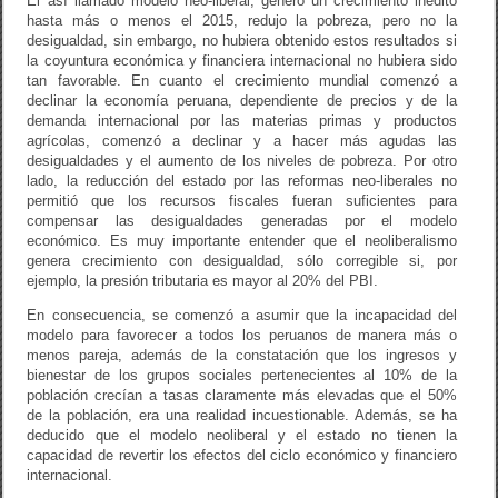
El así llamado modelo neo-liberal, generó un crecimiento inédito
hasta más o menos el 2015, redujo la pobreza, pero no la
desigualdad, sin embargo, no hubiera obtenido estos resultados si
la coyuntura económica y financiera internacional no hubiera sido
tan favorable. En cuanto el crecimiento mundial comenzó a
declinar la economía peruana, dependiente de precios y de la
demanda internacional por las materias primas y productos
agrícolas, comenzó a declinar y a hacer más agudas las
desigualdades y el aumento de los niveles de pobreza. Por otro
lado, la reducción del estado por las reformas neo-liberales no
permitió que los recursos fiscales fueran suficientes para
compensar las desigualdades generadas por el modelo
económico. Es muy importante entender que el neoliberalismo
genera crecimiento con desigualdad, sólo corregible si, por
ejemplo, la presión tributaria es mayor al 20% del PBI.
En consecuencia, se comenzó a asumir que la incapacidad del
modelo para favorecer a todos los peruanos de manera más o
menos pareja, además de la constatación que los ingresos y
bienestar de los grupos sociales pertenecientes al 10% de la
población crecían a tasas claramente más elevadas que el 50%
de la población, era una realidad incuestionable. Además, se ha
deducido que el modelo neoliberal y el estado no tienen la
capacidad de revertir los efectos del ciclo económico y financiero
internacional.