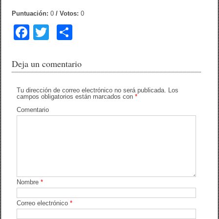
Puntuación:
0
/ Votos:
0
F
T
C
a
wi
o
c
tt
m
Deja un comentario
e
er
p
b
ar
Tu dirección de correo electrónico no será publicada.
Los
campos obligatorios están marcados con
*
o
tir
Comentario
o
k
Nombre
*
Correo electrónico
*