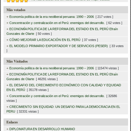
Más votados
Economía política de la era neoliberal peruana: 1990 – 2006
[ 217 votes ]
Concentración y centralización en el Perú: enemigos del desarrollo.
[ 62 votes ]
ECONOMÍA POLITICA DE LA REFORMA DEL ESTADO EN EL PERÚ Efraín
Gonzales de Olarte
[ 50 votes ]
CÓMO MEJORAR LA EDUCACIÓN EN EL PERÚ
[ 37 votes ]
EL MODELO PRIMARIO EXPORTADOR Y DE SERVICIOS (PESER)
[ 33 votes
]
Más Visitados
Economía política de la era neoliberal peruana: 1990 – 2006
[ 115474 vistas ]
ECONOMÍA POLITICA DE LA REFORMA DEL ESTADO EN EL PERÚ Efraín
Gonzales de Olarte
[ 46291 vistas ]
EL DESAFIO DEL CRECIMIENTO ECONÓMICO CON CALIDAD Y EQUIDAD
EN EL PERÚ
[ 35178 vistas ]
Concentración y centralización en el Perú: enemigos del desarrollo.
[ 32686
vistas ]
CRECIMIENTO SIN EQUIDAD: UN DESAFIO PARA LA DEMOCRACIA EN EL
PERU
[ 32331 vistas ]
Enlaces
DIPLOMATURA EN DESARROLLO HUMANO