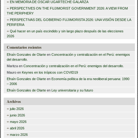
c
EN MEMORIA DE OSCAR UGARTECHE GALARZA
a
PERSPECTIVES ON THE FUJIMORIST GOVERNMENT 2026: A VIEW FROM
THE PERIPHERY
r
PERSPECTIVAS DEL GOBIERNO FUJIMORISTA 2026: UNA VISIÓN DESDE LA
PERIFERIA
:
Qué hacer en un país escindido y sin largo plazo después de las elecciones
2026
Comentarios recientes
Efraín Gonzales de Olarte
en
Concentración y centralización en el Perú: enemigos
del desarrollo.
Maritza
en
Concentración y centralización en el Perú: enemigos del desarrollo.
Mauro
en
Keynes en los trópicos con COVID19
Efraín Gonzales de Olarte
en
Economía política de la era neoliberal peruana: 1990
– 2006
Efraín Gonzales de Olarte
en
Ley universitaria y su futuro
Archivos
julio 2026
junio 2026
mayo 2026
abril 2026
marzo 2026