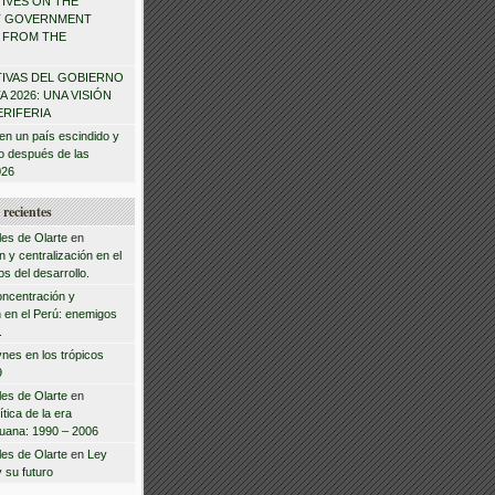
IVES ON THE
T GOVERNMENT
W FROM THE
IVAS DEL GOBIERNO
 2026: UNA VISIÓN
ERIFERIA
en un país escindido y
zo después de las
026
recientes
les de Olarte
en
 y centralización en el
s del desarrollo.
ncentración y
n en el Perú: enemigos
.
nes en los trópicos
9
les de Olarte
en
tica de la era
ruana: 1990 – 2006
les de Olarte
en
Ley
y su futuro