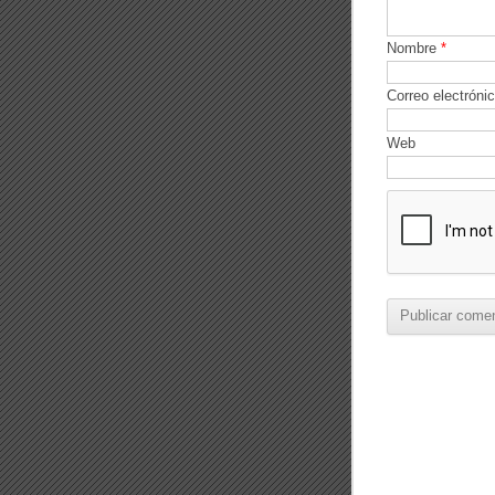
Nombre
*
Correo electróni
Web