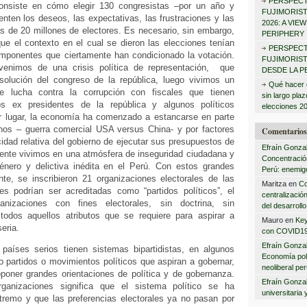
PERSPECT
:
consiste en cómo elegir 130 congresistas –por un año y
FUJIMORIS
nten los deseos, las expectativas, las frustraciones y las
2026: A VIE
 de 20 millones de electores. Es necesario, sin embargo,
PERIPHERY
ue el contexto en el cual se dieron las elecciones tenían
PERSPECT
mponentes que ciertamente han condicionado la votación.
FUJIMORISTA
 venimos de una crisis política de representación, que
DESDE LA P
solución del congreso de la república, luego vivimos un
Qué hacer 
de lucha contra la corrupción con fiscales que tienen
sin largo pla
os ex presidentes de la república y algunos políticos
elecciones 2
er lugar, la economía ha comenzado a estancarse en parte
rnos – guerra comercial USA versus China- y por factores
Comentarios 
cidad relativa del gobierno de ejecutar sus presupuestos de
Efraín Gonza
mente vivimos en una atmósfera de inseguridad ciudadana y
Concentración
énero y delictiva inédita en el Perú. Con estos grandes
Perú: enemigo
e, se inscribieron 21 organizaciones electorales de las
Maritza
en
Co
s podrían ser acreditadas como “partidos políticos”, el
centralizació
anizaciones con fines electorales, sin doctrina, sin
del desarrollo
 todos aquellos atributos que se requiere para aspirar a
Mauro
en
Key
seria.
con COVID1
Efraín Gonza
países serios tienen sistemas bipartidistas, en algunos
Economía polí
o partidos o movimientos políticos que aspiran a gobernar,
neoliberal pe
oponer grandes orientaciones de política y de gobernanza.
Efraín Gonza
ganizaciones significa que el sistema político se ha
universitaria 
tremo y que las preferencias electorales ya no pasan por