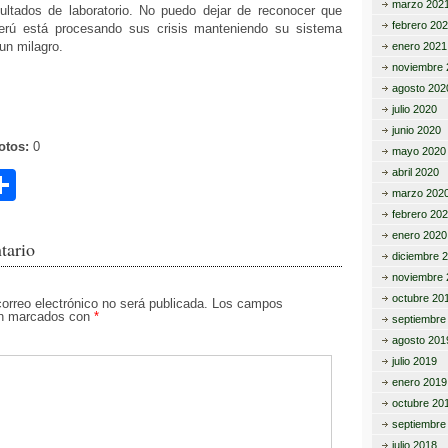
marzo 202
sultados de laboratorio. No puedo dejar de reconocer que
febrero 20
erú está procesando sus crisis manteniendo su sistema
un milagro.
enero 2021
noviembre 
agosto 202
julio 2020
junio 2020
otos:
0
mayo 2020
abril 2020
C
marzo 202
o
febrero 20
enero 2020
m
tario
diciembre 
p
noviembre 
octubre 20
ar
correo electrónico no será publicada.
Los campos
tán marcados con
*
septiembre
tir
agosto 201
julio 2019
enero 2019
octubre 20
septiembre
julio 2018