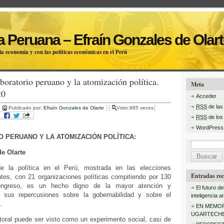
 Peruana – Efraín Gonzales de Olart
a economía y con las políticas económicas en el Perú
aboratorio peruano y la atomización política.
Meta
20
Acceder
RSS
de las
Publicado por:
Efraín Gonzales de Olarte
Visto:985 veces
RSS
de los
WordPress
O PERUANO Y LA ATOMIZACIÓN POLÍTICA:
B
de Olarte
u
e la política en el Perú, mostrada en las elecciones
s
Entradas rec
ntes, con 21 organizaciones políticas compitiendo por 130
ongreso, es un hecho digno de la mayor atención y
c
El futuro de
r sus repercusiones sobre la gobernabilidad y sobre el
inteligencia art
a
.
EN MEMOR
r
UGARTECHE
toral puede ser visto como un experimento social, casi de