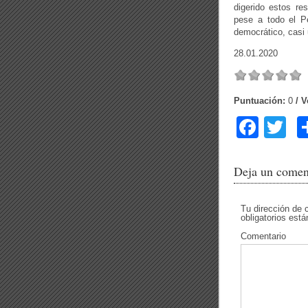
digerido estos re
pese a todo el P
democrático, casi 
28.01.2020
Puntuación:
0
/ V
F
T
a
wi
c
tt
Deja un comen
e
er
b
Tu dirección de 
obligatorios es
o
Comentario
o
k