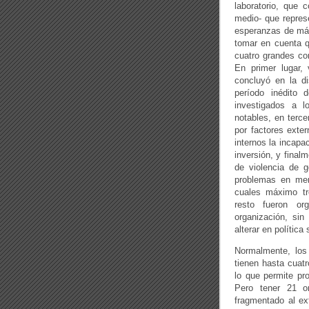
laboratorio, que 
medio- que represe
esperanzas de más
tomar en cuenta q
cuatro grandes co
En primer lugar,
concluyó en la di
período inédito 
investigados a l
notables, en terc
por factores exte
internos la incapa
inversión, y final
de violencia de g
problemas en ment
cuales máximo tre
resto fueron org
organización, sin
alterar en política 
Normalmente, los 
tienen hasta cuatr
lo que permite pr
Pero tener 21 or
fragmentado al ex