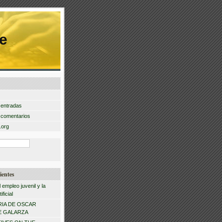
e
 entradas
 comentarios
.org
ientes
l empleo juvenil y la
ificial
IA DE OSCAR
 GALARZA