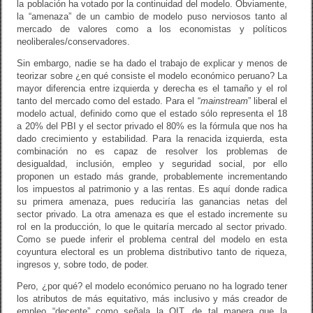
la población ha votado por la continuidad del modelo. Obviamente,
la “amenaza” de un cambio de modelo puso nerviosos tanto al
mercado de valores como a los economistas y políticos
neoliberales/conservadores.
Sin embargo, nadie se ha dado el trabajo de explicar y menos de
teorizar sobre ¿en qué consiste el modelo económico peruano? La
mayor diferencia entre izquierda y derecha es el tamaño y el rol
tanto del mercado como del estado. Para el “
mainstream
” liberal el
modelo actual, definido como que el estado sólo representa el 18
a 20% del PBI y el sector privado el 80% es la fórmula que nos ha
dado crecimiento y estabilidad. Para la renacida izquierda, esta
combinación no es capaz de resolver los problemas de
desigualdad, inclusión, empleo y seguridad social, por ello
proponen un estado más grande, probablemente incrementando
los impuestos al patrimonio y a las rentas. Es aquí donde radica
su primera amenaza, pues reduciría las ganancias netas del
sector privado. La otra amenaza es que el estado incremente su
rol en la producción, lo que le quitaría mercado al sector privado.
Como se puede inferir el problema central del modelo en esta
coyuntura electoral es un problema distributivo tanto de riqueza,
ingresos y, sobre todo, de poder.
Pero, ¿por qué? el modelo económico peruano no ha logrado tener
los atributos de más equitativo, más inclusivo y más creador de
empleo “decente” como señala la OIT, de tal manera que la