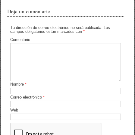
a
wi
o
c
tt
m
Deja un comentario
e
er
p
b
ar
Tu dirección de correo electrónico no será publicada.
Los
campos obligatorios están marcados con
*
o
tir
Comentario
o
k
Nombre
*
Correo electrónico
*
Web