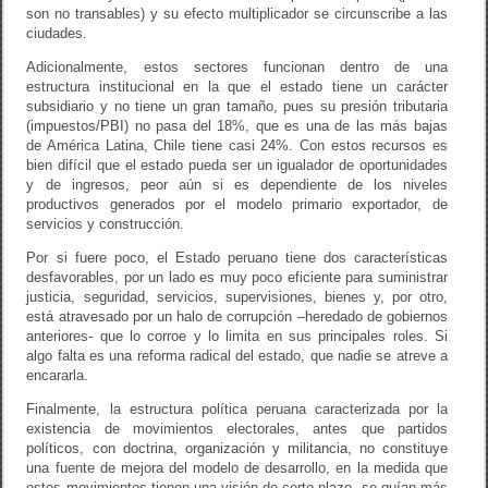
son no transables) y su efecto multiplicador se circunscribe a las
ciudades.
Adicionalmente, estos sectores funcionan dentro de una
estructura institucional en la que el estado tiene un carácter
subsidiario y no tiene un gran tamaño, pues su presión tributaria
(impuestos/PBI) no pasa del 18%, que es una de las más bajas
de América Latina, Chile tiene casi 24%. Con estos recursos es
bien difícil que el estado pueda ser un igualador de oportunidades
y de ingresos, peor aún si es dependiente de los niveles
productivos generados por el modelo primario exportador, de
servicios y construcción.
Por si fuere poco, el Estado peruano tiene dos características
desfavorables, por un lado es muy poco eficiente para suministrar
justicia, seguridad, servicios, supervisiones, bienes y, por otro,
está atravesado por un halo de corrupción –heredado de gobiernos
anteriores- que lo corroe y lo limita en sus principales roles. Si
algo falta es una reforma radical del estado, que nadie se atreve a
encararla.
Finalmente, la estructura política peruana caracterizada por la
existencia de movimientos electorales, antes que partidos
políticos, con doctrina, organización y militancia, no constituye
una fuente de mejora del modelo de desarrollo, en la medida que
estos movimientos tienen una visión de corto plazo, se guían más