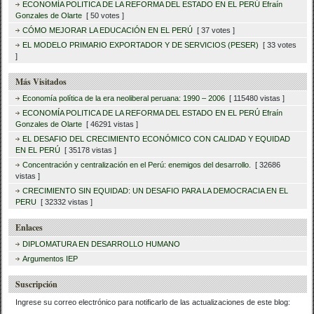
ECONOMÍA POLITICA DE LA REFORMA DEL ESTADO EN EL PERÚ Efraín
Gonzales de Olarte
[ 50 votes ]
CÓMO MEJORAR LA EDUCACIÓN EN EL PERÚ
[ 37 votes ]
EL MODELO PRIMARIO EXPORTADOR Y DE SERVICIOS (PESER)
[ 33 votes
]
Más Visitados
Economía política de la era neoliberal peruana: 1990 – 2006
[ 115480 vistas ]
ECONOMÍA POLITICA DE LA REFORMA DEL ESTADO EN EL PERÚ Efraín
Gonzales de Olarte
[ 46291 vistas ]
EL DESAFIO DEL CRECIMIENTO ECONÓMICO CON CALIDAD Y EQUIDAD
EN EL PERÚ
[ 35178 vistas ]
Concentración y centralización en el Perú: enemigos del desarrollo.
[ 32686
vistas ]
CRECIMIENTO SIN EQUIDAD: UN DESAFIO PARA LA DEMOCRACIA EN EL
PERU
[ 32332 vistas ]
Enlaces
DIPLOMATURA EN DESARROLLO HUMANO
Argumentos IEP
Suscripción
Ingrese su correo electrónico para notificarlo de las actualizaciones de este blog: