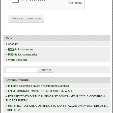
Meta
Acceder
RSS
de las entradas
RSS
de los comentarios
WordPress.org
B
u
Entradas recientes
s
El futuro del empleo juvenil y la inteligencia artificial
c
EN MEMORIA DE OSCAR UGARTECHE GALARZA
a
PERSPECTIVES ON THE FUJIMORIST GOVERNMENT 2026: A VIEW FROM
THE PERIPHERY
r
PERSPECTIVAS DEL GOBIERNO FUJIMORISTA 2026: UNA VISIÓN DESDE LA
PERIFERIA
: