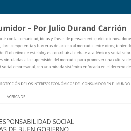
umidor – Por Julio Durand Carrión
artir con la comunidad, ideas y líneas de pensamiento jurídico innovadora
 libre competencia y barreras de acceso al mercado, entre otros; teniendo 
. El objetivo de este blog es contribuir al debate académico y social so
uciones vinculadas a la supervisión del mercado, para promover una cultur
ad social empresarial, con una mirada sistémica enfocada en el derecho
Ir
al
PROTECCIÓN DE LOS INTERESES ECONÓMICOS DEL CONSUMIDOR EN EL MUNDO
contenido
ACERCA DE
ESPONSABILIDAD SOCIAL
CAS DE BUEN GOBIERNO