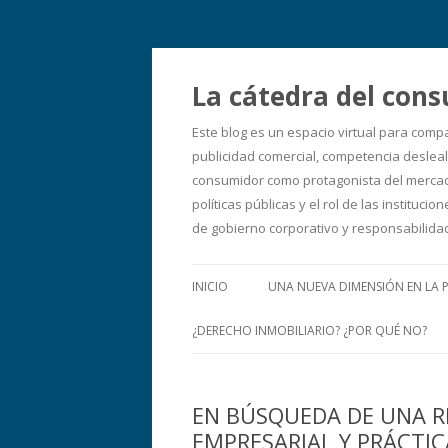
La cátedra del cons
Este blog es un espacio virtual para comp
publicidad comercial, competencia desleal,
consumidor como protagonista del mercado
políticas públicas y el rol de las instit
de gobierno corporativo y responsabilid
INICIO
UNA NUEVA DIMENSIÓN EN LA 
¿DERECHO INMOBILIARIO? ¿POR QUÉ NO?
EN BÚSQUEDA DE UNA R
EMPRESARIAL Y PRÁCTI