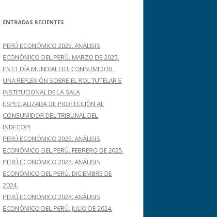
s
c
ENTRADAS RECIENTES
a
r
PERÚ ECONÓMICO 2025. ANÁLISIS
:
ECONÓMICO DEL PERÚ. MARZO DE 2025.
EN EL DÍA MUNDIAL DEL CONSUMIDOR.
UNA REFLEXIÓN SOBRE EL ROL TUTELAR E
INSTITUCIONAL DE LA SALA
ESPECIALIZADA DE PROTECCIÓN AL
CONSUMIDOR DEL TRIBUNAL DEL
INDECOPI
PERÚ ECONÓMICO 2025. ANÁLISIS
ECONÓMICO DEL PERÚ. FEBRERO DE 2025.
PERÚ ECONÓMICO 2024. ANÁLISIS
ECONÓMICO DEL PERÚ. DICIEMBRE DE
2024.
PERÚ ECONÓMICO 2024. ANÁLISIS
ECONÓMICO DEL PERÚ. JULIO DE 2024.