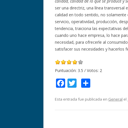
calidad, calidad de lo que se produce y 
ser una directriz, una línea transversal
calidad en todo sentido, no solamente d
servicio, operatividad, producción, de
tendencia, traiciona las expectativas d
cuando uno hace empresa, lo hace para 
necesidad, para ofrecerle al consumido
satisfacer sus necesidades y hacerlos fe
Puntuación:
3.5
/ Votos:
2
F
T
C
ac
w
o
e
itt
m
Esta entrada fue publicada en
General
el
b
er
p
o
ar