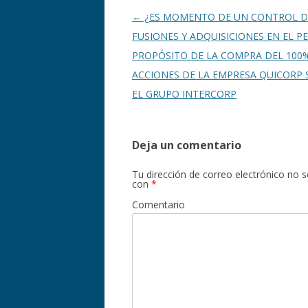
o
ti
k
r
Navegación
←
¿ES MOMENTO DE UN CONTROL D
de
FUSIONES Y ADQUISICIONES EN EL PE
entradas
PROPÓSITO DE LA COMPRA DEL 100
ACCIONES DE LA EMPRESA QUICORP S
EL GRUPO INTERCORP
Deja un comentario
Tu dirección de correo electrónico no s
con
*
Comentario