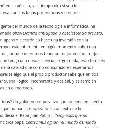
ó en su público, y el tiempo dirá si son los
presa con sus bajas preferencias y compras.
gigante del mundo de la tecnología e informática, ha
llamada
obsolescencia anticipada u obsolescencia prevista
,
 aparato electrónico hace una inversión con la
 tiempo, evidentemente en algún momento habrá una
tural, porque queremos tener un mejor equipo, mejor
orque tenga una obsolescencia programada, esto también
a de la calidad que como consumidores esperamos
arse algo que el propio productor sabe que en dos
as? Suena ilógico, incoherente y desleal, y es también
nas en el mercado.
icias? Un gobierno corporativo que no tiene en cuenta
 que no han internalizado el concepto de la
o decía el Papa Juan Pablo II: “
empresas que no
encíclica papal
Centecimus agnus
: “
el mundo demanda