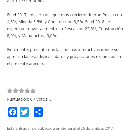
a S/.10.733 millones.
En el 2017, los sectores que más crecieron fueron Pesca con
4,3%; Minería 3,5%; y Construcción 3,5%. En el 2018 se
espera un mayor aumento en Pesca con 22,5%; Construcción
8,9%; y Manufactura 5,0%.
Finalmente, presentamos las láminas interactivas donde se
aprecian las estadísticas, datos y proyecciones expuestas en
el presente artículo.
Puntuación:
0
/ Votos:
0
F
T
C
ac
w
o
Esta entrada fue publicada en
General
el
26 diciembre, 2017
.