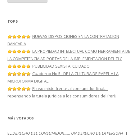
t
e
g
o
r
TOP 5
í
a
s
NUEVAS DISPOSICIONES EN LA CONTRATACION
BANCARIA
LA PROPIEDAD INTELECTUAL COMO HERRAMIENTA DE
LA COMPETENCIA AD PORTAS DE LA IMPLEMENTACION DEL TLC
PUBLICIDAD SEXISTA, CUIDADO
Cuaderno No 5 : DE LA CULTURA DE PAPEL A LA
MICROFORMA DIGITAL
El uso mixto frente al consumidor final…
repensando la tutela jurídica a los consumidores del Perù
MÁS VOTADOS
EL
DERECHO DEL CONSUMIDOR…… UN DERECHO DE LA PERSONA
[