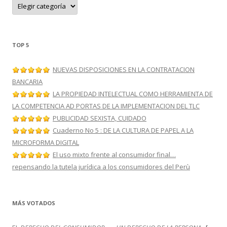
C
a
t
e
g
o
r
TOP 5
í
a
s
NUEVAS DISPOSICIONES EN LA CONTRATACION
BANCARIA
LA PROPIEDAD INTELECTUAL COMO HERRAMIENTA DE
LA COMPETENCIA AD PORTAS DE LA IMPLEMENTACION DEL TLC
PUBLICIDAD SEXISTA, CUIDADO
Cuaderno No 5 : DE LA CULTURA DE PAPEL A LA
MICROFORMA DIGITAL
El uso mixto frente al consumidor final…
repensando la tutela jurídica a los consumidores del Perù
MÁS VOTADOS