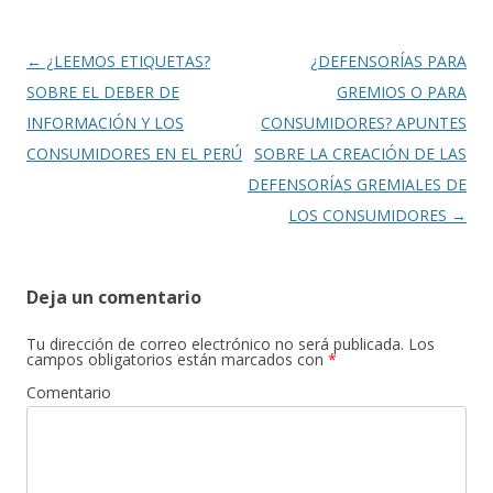
o
ar
o
ti
k
r
Navegación
←
¿LEEMOS ETIQUETAS?
¿DEFENSORÍAS PARA
de
SOBRE EL DEBER DE
GREMIOS O PARA
entradas
INFORMACIÓN Y LOS
CONSUMIDORES? APUNTES
CONSUMIDORES EN EL PERÚ
SOBRE LA CREACIÓN DE LAS
DEFENSORÍAS GREMIALES DE
LOS CONSUMIDORES
→
Deja un comentario
Tu dirección de correo electrónico no será publicada.
Los
campos obligatorios están marcados con
*
Comentario