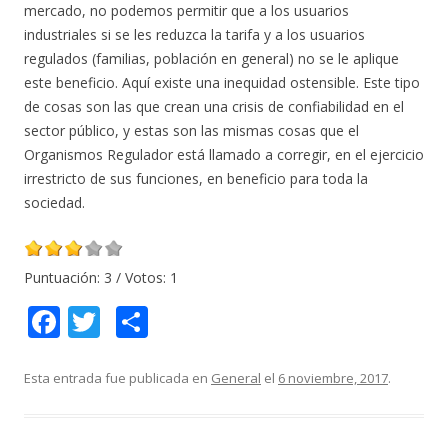
mercado, no podemos permitir que a los usuarios
industriales si se les reduzca la tarifa y a los usuarios
regulados (familias, población en general) no se le aplique
este beneficio. Aquí existe una inequidad ostensible. Este tipo
de cosas son las que crean una crisis de confiabilidad en el
sector público, y estas son las mismas cosas que el
Organismos Regulador está llamado a corregir, en el ejercicio
irrestricto de sus funciones, en beneficio para toda la
sociedad.
Puntuación:
3
/ Votos:
1
F
T
C
ac
w
o
e
itt
m
Esta entrada fue publicada en
General
el
6 noviembre, 2017
.
b
er
p