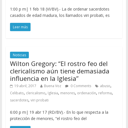
1:00 p m| 1 feb 18 (VI/BV).- La de ordenar sacerdotes
casados de edad madura, los llamados viri probati, es
Leer más
Noticias
Wilton Gregory: “El rostro feo del
clericalismo aún tiene demasiada
influencia en la Iglesia”
,
19 abril, 2017
Buena Voz
0 Comments
abuso
,
,
,
,
,
,
Celibato
clericalismo
Iglesia
menores
ordenación
reforma
,
sacerdotes
viri probati
6:00 p m| 19 abr 17 (RD/BV).- En lo que respecta a la
protección de menores, “el rostro feo del