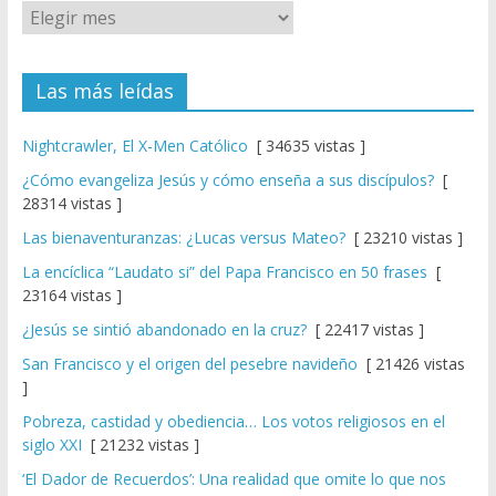
Las más leídas
Nightcrawler, El X-Men Católico
[ 34635 vistas ]
¿Cómo evangeliza Jesús y cómo enseña a sus discípulos?
[
28314 vistas ]
Las bienaventuranzas: ¿Lucas versus Mateo?
[ 23210 vistas ]
La encíclica “Laudato si” del Papa Francisco en 50 frases
[
23164 vistas ]
¿Jesús se sintió abandonado en la cruz?
[ 22417 vistas ]
San Francisco y el origen del pesebre navideño
[ 21426 vistas
]
Pobreza, castidad y obediencia… Los votos religiosos en el
siglo XXI
[ 21232 vistas ]
‘El Dador de Recuerdos’: Una realidad que omite lo que nos