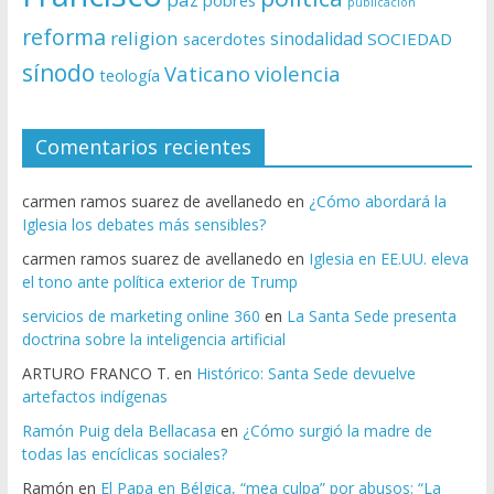
pobres
publicación
reforma
religion
sinodalidad
sacerdotes
SOCIEDAD
sínodo
Vaticano
violencia
teología
Comentarios recientes
carmen ramos suarez de avellanedo
en
¿Cómo abordará la
Iglesia los debates más sensibles?
carmen ramos suarez de avellanedo
en
Iglesia en EE.UU. eleva
el tono ante política exterior de Trump
servicios de marketing online 360
en
La Santa Sede presenta
doctrina sobre la inteligencia artificial
ARTURO FRANCO T.
en
Histórico: Santa Sede devuelve
artefactos indígenas
Ramón Puig dela Bellacasa
en
¿Cómo surgió la madre de
todas las encíclicas sociales?
Ramón
en
El Papa en Bélgica, “mea culpa” por abusos: “La