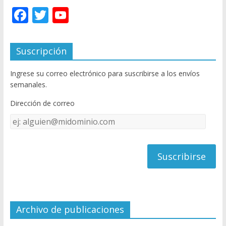
F
T
Y
ac
w
o
e
itt
u
Suscripción
b
er
T
Ingrese su correo electrónico para suscribirse a los envíos
o
u
semanales.
o
b
Dirección de correo
k
e
Dirección
C
de
h
correo
a
n
n
el
Archivo de publicaciones