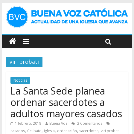
viri probati
Noticias
La Santa Sede planea
ordenar sacerdotes a
adultos mayores casados
1 febrero, 2018
Buena Voz
2 Comentarios
,
,
,
,
,
casados
Celibato
Iglesia
ordenación
sacerdotes
viri probati