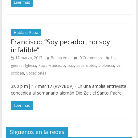
Leer más
Habla el Papa
Francisco: “Soy pecador, no soy
infalible”
,
17 marzo, 2017
Buena Voz
0 Comments
fe
,
,
,
,
,
,
guerra
Iglesia
Papa Francisco
paz
sacerdotes
violencia
viri
,
probati
vocaciones
3:00 p m| 17 mar 17 (RV/VI/BV).- En una amplia entrevista
concedida al semanario alemán Die Zeit el Santo Padre
Leer más
Síguenos en la redes