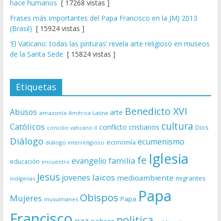
hace humanos
[ 17268 vistas ]
Frases más importantes del Papa Francisco en la JMJ 2013
(Brasil)
[ 15924 vistas ]
‘El Vaticano: todas las pinturas’ revela arte religioso en museos
de la Santa Sede
[ 15824 vistas ]
Etiquetas
Benedicto XVI
Abusos
arte
amazonía
América Latina
cultura
Católicos
conflicto
cristianos
Dios
concilio vaticano II
Diálogo
ecumenismo
economía
diálogo interreligioso
Iglesia
fe
evangelio
familia
educación
encuentro
Jesus
laicos
jovenes
medioambiente
migrantes
indígenas
Papa
Obispos
Mujeres
Papa
musulmanes
Francisco
politica
paz