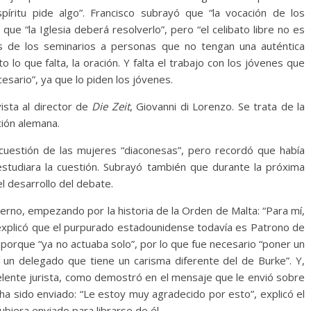
íritu pide algo”. Francisco subrayó que “la vocación de los
e “la Iglesia deberá resolverlo”, pero “el celibato libre no es
as de los seminarios a personas que no tengan una auténtica
o lo que falta, la oración. Y falta el trabajo con los jóvenes que
ecesario”, ya que lo piden los jóvenes.
ista al director de
Die Zeit
, Giovanni di Lorenzo. Se trata de la
ción alemana.
cuestión de las mujeres “diaconesas”, pero recordó que había
studiara la cuestión. Subrayó también que durante la próxima
l desarrollo del debate.
erno, empezando por la historia de la Orden de Malta: “Para mí,
Y explicó que el purpurado estadounidense todavía es Patrono de
s porque “ya no actuaba solo”, por lo que fue necesario “poner un
un delegado que tiene un carisma diferente del de Burke”. Y,
celente jurista, como demostró en el mensaje que le envió sobre
a sido enviado: “Le estoy muy agradecido por esto”, explicó el
biera enviado para librarse de él.