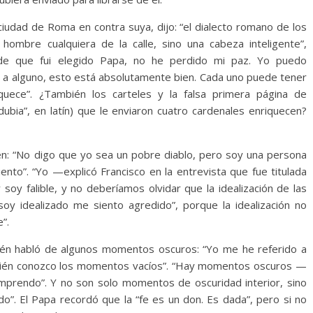
ciudad de Roma en contra suya, dijo: “el dialecto romano de los
n hombre cualquiera de la calle, sino una cabeza inteligente”,
sde que fui elegido Papa, no he perdido mi paz. Yo puedo
 a alguno, esto está absolutamente bien. Cada uno puede tener
quece”. ¿También los carteles y la falsa primera página de
ubia”, en latín) que le enviaron cuatro cardenales enriquecen?
icen: “No digo que yo sea un pobre diablo, pero soy una persona
nto”. “Yo —explicó Francisco en la entrevista que fue titulada
soy falible, y no deberíamos olvidar que la idealización de las
y idealizado me siento agredido”, porque la idealización no
”.
mbién habló de algunos momentos oscuros: “Yo me he referido a
én conozco los momentos vacíos”. “Hay momentos oscuros —
mprendo”. Y no son solo momentos de oscuridad interior, sino
o”. El Papa recordó que la “fe es un don. Es dada”, pero si no