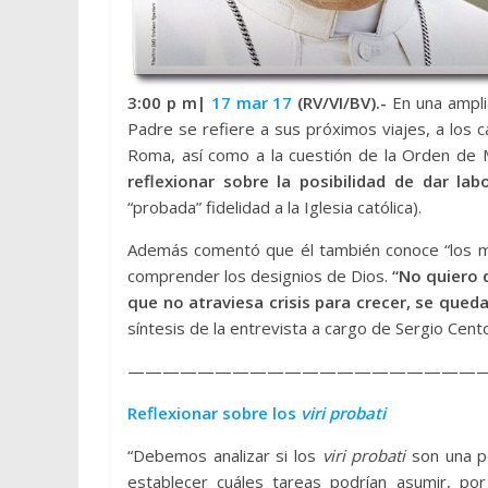
3:00 p m|
17 mar 17
(RV/VI/BV).-
En una ampl
Padre se refiere a sus próximos viajes, a los
Roma, así como a la cuestión de la Orden de 
reflexionar sobre la posibilidad de dar la
“probada” fidelidad a la Iglesia católica).
Además comentó que él también conoce “los m
comprender los designios de Dios.
“No quiero d
que no atraviesa crisis para crecer, se qued
síntesis de la entrevista a cargo de Sergio Cento
————————————————————
Reflexionar sobre los
viri probati
“Debemos analizar si los
viri probati
son una po
establecer cuáles tareas podrían asumir, po