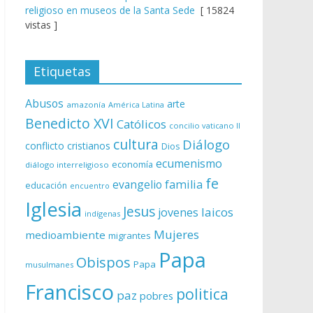
religioso en museos de la Santa Sede
[ 15824
vistas ]
Etiquetas
Abusos
arte
amazonía
América Latina
Benedicto XVI
Católicos
concilio vaticano II
cultura
Diálogo
conflicto
cristianos
Dios
ecumenismo
economía
diálogo interreligioso
fe
evangelio
familia
educación
encuentro
Iglesia
Jesus
laicos
jovenes
indígenas
Mujeres
medioambiente
migrantes
Papa
Obispos
Papa
musulmanes
Francisco
politica
paz
pobres