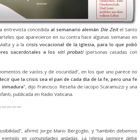
ia entrevista concedida
al semanario alemán
Die Zeit
el Santo
 carteles que aparecieron en su contra hace algunas semanas en
Malta y a la
crisis vocacional de la Iglesia, para lo que pidió
bores sacerdotales a los
viri probati
(personas casadas con
omentos de vacíos y de oscuridad”, en los que uno parece no
ecir que la crisis sea el pan de cada día de la fe, pero una fe
a inmadura”
, dijo Francisco. Reseña de Iacopo Scaramuzzi y una
fanti, publicada en Radio Vaticana.
—————
sibilidad”, afirmó Jorge Mario Bergoglio, y “también debemos
r ejemplo en comunidades aisladas. La Iglesia siempre debe