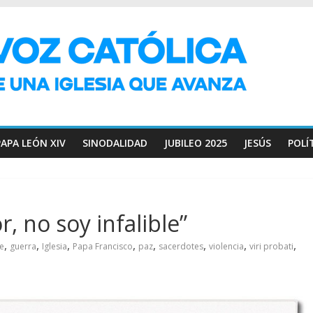
PAPA LEÓN XIV
SINODALIDAD
JUBILEO 2025
JESÚS
POLÍ
, no soy infalible”
,
,
,
,
,
,
,
,
fe
guerra
Iglesia
Papa Francisco
paz
sacerdotes
violencia
viri probati