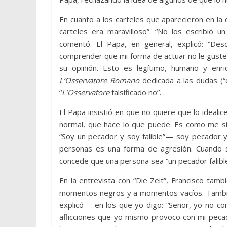
En cuanto a los carteles que aparecieron en la 
carteles era maravilloso”. “No los escribió u
comentó. El Papa, en general, explicó: “De
comprender que mi forma de actuar no le guste
su opinión. Esto es legítimo, humano y enri
L’Osservatore Romano
dedicada a las dudas (“d
“
L’Osservatore
falsificado no”.
El Papa insistió en que no quiere que lo ideal
normal, que hace lo que puede. Es como me sie
“Soy un pecador y soy falible”— soy pecador y 
personas es una forma de agresión. Cuando so
concede que una persona sea “un pecador falible
En la entrevista con “Die Zeit”, Francisco ta
momentos negros y a momentos vacíos. Tambi
explicó— en los que yo digo: “Señor, yo no co
aflicciones que yo mismo provoco con mi pecad