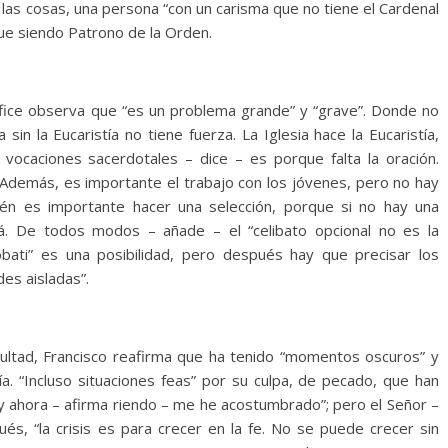
las cosas, una persona “con un carisma que no tiene el Cardenal
gue siendo Patrono de la Orden.
tífice observa que “es un problema grande” y “grave”. Donde no
a sin la Eucaristía no tiene fuerza. La Iglesia hace la Eucaristía,
las vocaciones sacerdotales – dice – es porque falta la oración.
 Además, es importante el trabajo con los jóvenes, pero no hay
ién es importante hacer una selección, porque si no hay una
rá. De todos modos – añade – el “celibato opcional no es la
probati” es una posibilidad, pero después hay que precisar los
es aisladas”.
ultad, Francisco reafirma que ha tenido “momentos oscuros” y
 “Incluso situaciones feas” por su culpa, de pecado, que han
y ahora – afirma riendo – me he acostumbrado”; pero el Señor –
és, “la crisis es para crecer en la fe. No se puede crecer sin