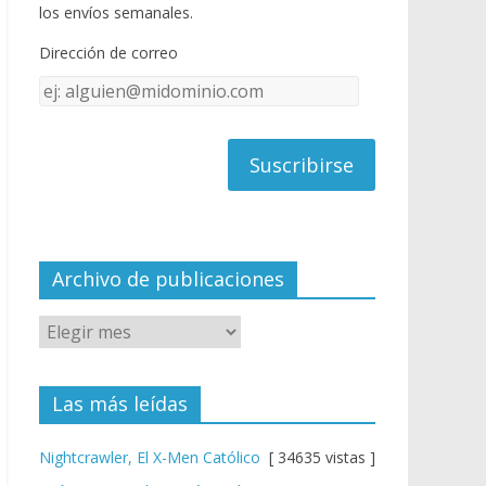
o
u
los envíos semanales.
o
b
Dirección de correo
k
e
Dirección
C
de
h
correo
a
n
n
el
Archivo de publicaciones
Las más leídas
Nightcrawler, El X-Men Católico
[ 34635 vistas ]