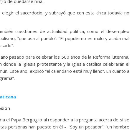
ligro de quedarse niña.
 elegir el sacerdocio, y subrayó que con esta chica todavía no
también cuestiones de actualidad política, como el desempleo
opulismo, “que usa al pueblo”. “El populismo es malo y acaba mal
asado”.
l año pasado para celebrar los 500 años de la Reforma luterana,
 donde la Iglesia protestante y la Iglesia católica celebrarán el
. Este año, explicó “el calendario está muy lleno”. En cuanto a
ograma”.
Vaticana
esión
a el Papa Bergoglio al responder a la pregunta acerca de si se
ntas personas han puesto en él –. “Soy un pecador”, “un hombre