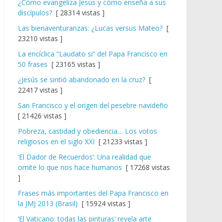
¿Cómo evangeliza Jesús y cómo enseña a sus
discípulos?
[ 28314 vistas ]
Las bienaventuranzas: ¿Lucas versus Mateo?
[
23210 vistas ]
La encíclica “Laudato si” del Papa Francisco en
50 frases
[ 23165 vistas ]
¿Jesús se sintió abandonado en la cruz?
[
22417 vistas ]
San Francisco y el origen del pesebre navideño
[ 21426 vistas ]
Pobreza, castidad y obediencia… Los votos
religiosos en el siglo XXI
[ 21233 vistas ]
‘El Dador de Recuerdos’: Una realidad que
omite lo que nos hace humanos
[ 17268 vistas
]
Frases más importantes del Papa Francisco en
la JMJ 2013 (Brasil)
[ 15924 vistas ]
‘El Vaticano: todas las pinturas’ revela arte