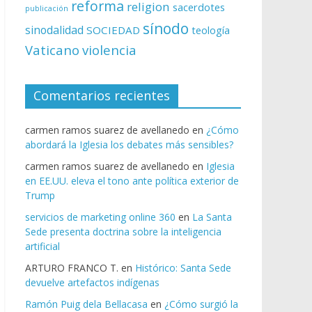
reforma
religion
sacerdotes
publicación
sínodo
sinodalidad
SOCIEDAD
teología
Vaticano
violencia
Comentarios recientes
carmen ramos suarez de avellanedo
en
¿Cómo
abordará la Iglesia los debates más sensibles?
carmen ramos suarez de avellanedo
en
Iglesia
en EE.UU. eleva el tono ante política exterior de
Trump
servicios de marketing online 360
en
La Santa
Sede presenta doctrina sobre la inteligencia
artificial
ARTURO FRANCO T.
en
Histórico: Santa Sede
devuelve artefactos indígenas
Ramón Puig dela Bellacasa
en
¿Cómo surgió la