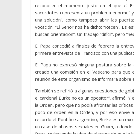
reconocer el momento justo en el que el Esp
sacerdotes representa un problema enorme” y qu
una solución”, como tampoco abrir las puert
vocación. “El Señor nos ha dicho: “Recen”. Es est
buscan orientación”. Un trabajo “difícil”, pero “n
El Papa concedió a finales de febrero la entrev
primera entrevista de Francisco con una publica
El Papa no expresó ninguna postura sobre la 
creado una comisión en el Vaticano para que e
reunión de este organismo se informará sobre e
También se refirió a algunas cuestiones de gobi
el cardenal Burke no es un opositor”, afirmó. 
la Orden, pero que no podía afrontar las crítica
poco de orden en la Orden, y por eso envié a 
recordó el Pontífice argentino, Burke es un ex
un caso de abusos sexuales en Guam, a donde h
Papa, rechazando la idea de algunos de que lo hu