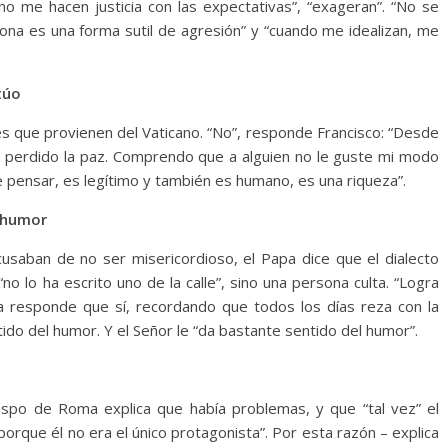
no me hacen justicia con las expectativas”, “exageran”. “No se
sona es una forma sutil de agresión” y “cuando me idealizan, me
túo
ues que provienen del Vaticano. “No”, responde Francisco: “Desde
 perdido la paz. Comprendo que a alguien no le guste mi modo
e pensar, es legítimo y también es humano, es una riqueza”.
l humor
usaban de no ser misericordioso, el Papa dice que el dialecto
o lo ha escrito uno de la calle”, sino una persona culta. “Logra
apa responde que sí, recordando que todos los días reza con la
do del humor. Y el Señor le “da bastante sentido del humor”.
bispo de Roma explica que había problemas, y que “tal vez” el
orque él no era el único protagonista”. Por esta razón – explica