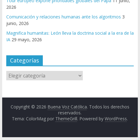
Tour europeo expone prioridades globales del Papa
11 junio,
2026
Comunicación y relaciones humanas ante los algoritmos
3
junio, 2026
Magnifica humanitas: León lleva la doctrina social a la era de la
IA
29 mayo, 2026
Categorías
Copyright © 2026
Buena Voz Católica
. Todos los derechos
reservados.
Tema: ColorMag por
ThemeGrill
. Powered by
WordPress
.