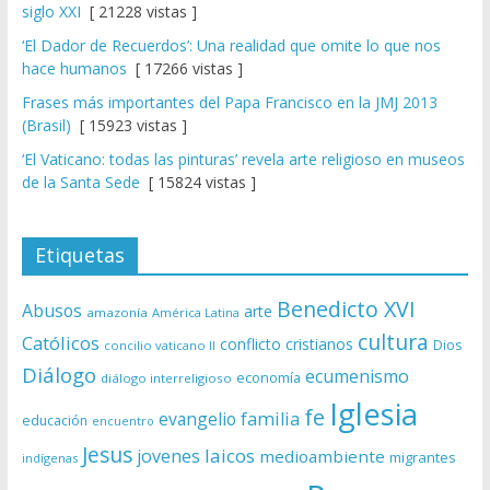
siglo XXI
[ 21228 vistas ]
‘El Dador de Recuerdos’: Una realidad que omite lo que nos
hace humanos
[ 17266 vistas ]
Frases más importantes del Papa Francisco en la JMJ 2013
(Brasil)
[ 15923 vistas ]
‘El Vaticano: todas las pinturas’ revela arte religioso en museos
de la Santa Sede
[ 15824 vistas ]
Etiquetas
Benedicto XVI
Abusos
arte
amazonía
América Latina
cultura
Católicos
conflicto
cristianos
Dios
concilio vaticano II
Diálogo
ecumenismo
economía
diálogo interreligioso
Iglesia
fe
evangelio
familia
educación
encuentro
Jesus
laicos
jovenes
medioambiente
migrantes
indígenas