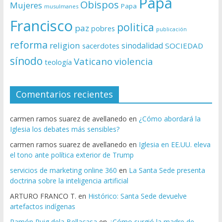
Papa
Obispos
Mujeres
Papa
musulmanes
Francisco
politica
paz
pobres
publicación
reforma
religion
sinodalidad
sacerdotes
SOCIEDAD
sínodo
Vaticano
violencia
teología
Comentarios recientes
carmen ramos suarez de avellanedo
en
¿Cómo abordará la
Iglesia los debates más sensibles?
carmen ramos suarez de avellanedo
en
Iglesia en EE.UU. eleva
el tono ante política exterior de Trump
servicios de marketing online 360
en
La Santa Sede presenta
doctrina sobre la inteligencia artificial
ARTURO FRANCO T.
en
Histórico: Santa Sede devuelve
artefactos indígenas
Ramón Puig dela Bellacasa
en
¿Cómo surgió la madre de