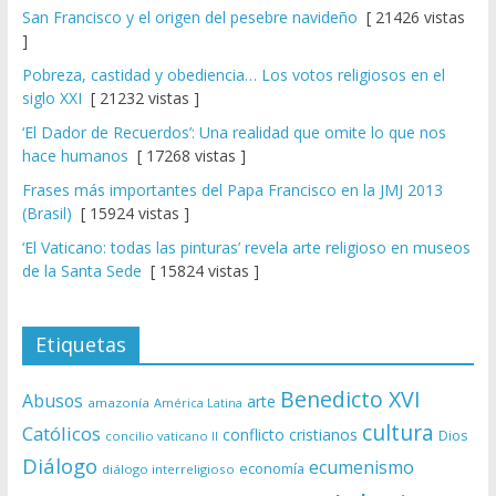
San Francisco y el origen del pesebre navideño
[ 21426 vistas
]
Pobreza, castidad y obediencia… Los votos religiosos en el
siglo XXI
[ 21232 vistas ]
‘El Dador de Recuerdos’: Una realidad que omite lo que nos
hace humanos
[ 17268 vistas ]
Frases más importantes del Papa Francisco en la JMJ 2013
(Brasil)
[ 15924 vistas ]
‘El Vaticano: todas las pinturas’ revela arte religioso en museos
de la Santa Sede
[ 15824 vistas ]
Etiquetas
Benedicto XVI
Abusos
arte
amazonía
América Latina
cultura
Católicos
conflicto
cristianos
Dios
concilio vaticano II
Diálogo
ecumenismo
economía
diálogo interreligioso