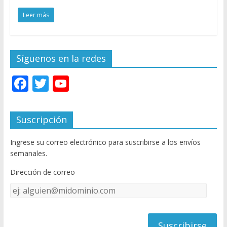
Leer más
Síguenos en la redes
F
T
Y
ac
w
o
e
itt
u
Suscripción
b
er
T
Ingrese su correo electrónico para suscribirse a los envíos
o
u
semanales.
o
b
Dirección de correo
k
e
Dirección
C
de
h
correo