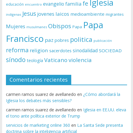
Iglesia
fe
evangelio
familia
educación
encuentro
Jesus
laicos
jovenes
medioambiente
migrantes
indígenas
Papa
Obispos
Mujeres
Papa
musulmanes
Francisco
politica
paz
pobres
publicación
reforma
religion
sinodalidad
sacerdotes
SOCIEDAD
sínodo
Vaticano
violencia
teología
Comentarios recientes
carmen ramos suarez de avellanedo
en
¿Cómo abordará la
Iglesia los debates más sensibles?
carmen ramos suarez de avellanedo
en
Iglesia en EE.UU. eleva
el tono ante política exterior de Trump
servicios de marketing online 360
en
La Santa Sede presenta
doctrina sobre la inteligencia artificial