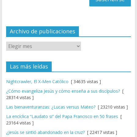
a
n
n
el
Archivo de publicaciones
Las más leídas
Nightcrawler, El X-Men Católico
[ 34635 vistas ]
¿Cómo evangeliza Jesús y cómo enseña a sus discípulos?
[
28314 vistas ]
Las bienaventuranzas: ¿Lucas versus Mateo?
[ 23210 vistas ]
La encíclica “Laudato si” del Papa Francisco en 50 frases
[
23164 vistas ]
¿Jesús se sintió abandonado en la cruz?
[ 22417 vistas ]