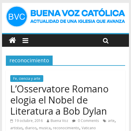
reconocimiento
Fe, ciencia y arte
L’Osservatore Romano
elogia el Nobel de
Literatura a Bob Dylan
,
19 octubre, 2016
Buena Voz
0 Comments
arte
,
,
,
,
artistas
diarios
musica
reconocimiento
Vaticano