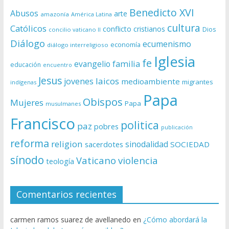
Benedicto XVI
Abusos
arte
amazonía
América Latina
cultura
Católicos
conflicto
cristianos
Dios
concilio vaticano II
Diálogo
ecumenismo
economía
diálogo interreligioso
Iglesia
fe
evangelio
familia
educación
encuentro
Jesus
laicos
jovenes
medioambiente
migrantes
indígenas
Papa
Obispos
Mujeres
Papa
musulmanes
Francisco
politica
paz
pobres
publicación
reforma
religion
sinodalidad
sacerdotes
SOCIEDAD
sínodo
Vaticano
violencia
teología
Comentarios recientes
carmen ramos suarez de avellanedo
en
¿Cómo abordará la