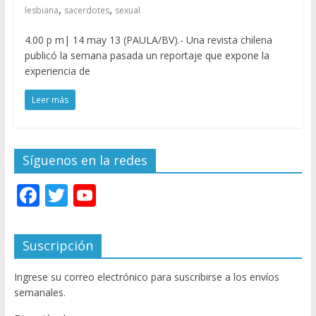
,
,
lesbiana
sacerdotes
sexual
4.00 p m| 14 may 13 (PAULA/BV).- Una revista chilena
publicó la semana pasada un reportaje que expone la
experiencia de
Leer más
Síguenos en la redes
F
T
Y
ac
w
o
e
itt
u
Suscripción
b
er
T
Ingrese su correo electrónico para suscribirse a los envíos
o
u
semanales.
o
b