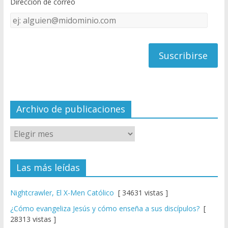
Dirección de correo
k
e
Dirección
C
de
h
correo
a
n
n
el
Archivo de publicaciones
Las más leídas
Nightcrawler, El X-Men Católico
[ 34631 vistas ]
¿Cómo evangeliza Jesús y cómo enseña a sus discípulos?
[
28313 vistas ]