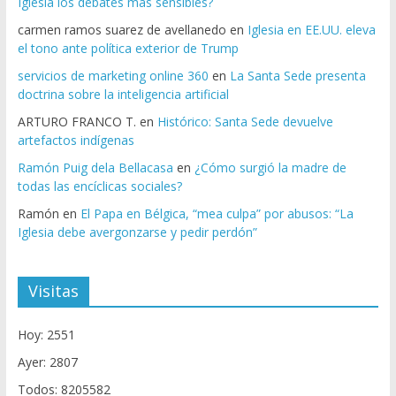
Iglesia los debates más sensibles?
carmen ramos suarez de avellanedo
en
Iglesia en EE.UU. eleva
el tono ante política exterior de Trump
servicios de marketing online 360
en
La Santa Sede presenta
doctrina sobre la inteligencia artificial
ARTURO FRANCO T.
en
Histórico: Santa Sede devuelve
artefactos indígenas
Ramón Puig dela Bellacasa
en
¿Cómo surgió la madre de
todas las encíclicas sociales?
Ramón
en
El Papa en Bélgica, “mea culpa” por abusos: “La
Iglesia debe avergonzarse y pedir perdón”
Visitas
Hoy: 2551
Ayer: 2807
Todos: 8205582