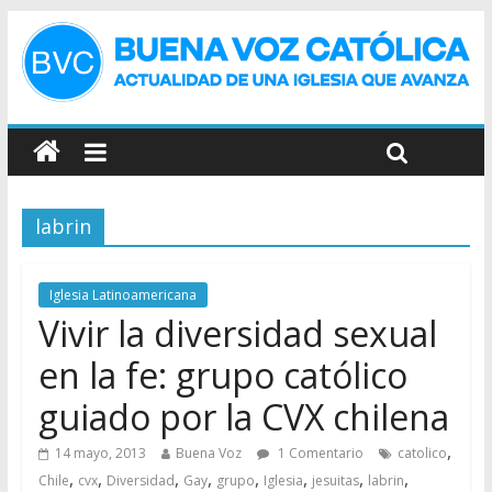
labrin
Iglesia Latinoamericana
Vivir la diversidad sexual
en la fe: grupo católico
guiado por la CVX chilena
,
14 mayo, 2013
Buena Voz
1 Comentario
catolico
,
,
,
,
,
,
,
,
Chile
cvx
Diversidad
Gay
grupo
Iglesia
jesuitas
labrin