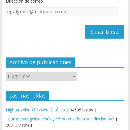
Dirección de correo
k
e
Dirección
C
de
h
correo
a
n
n
el
Archivo de publicaciones
Las más leídas
Nightcrawler, El X-Men Católico
[ 34635 vistas ]
¿Cómo evangeliza Jesús y cómo enseña a sus discípulos?
[
28313 vistas ]