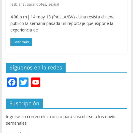
,
,
lesbiana
sacerdotes
sexual
4.00 p m| 14 may 13 (PAULA/BV).- Una revista chilena
publicó la semana pasada un reportaje que expone la
experiencia de
Leer más
Síguenos en la redes
F
T
Y
ac
w
o
e
itt
u
Suscripción
b
er
T
Ingrese su correo electrónico para suscribirse a los envíos
o
u
semanales.
o
b