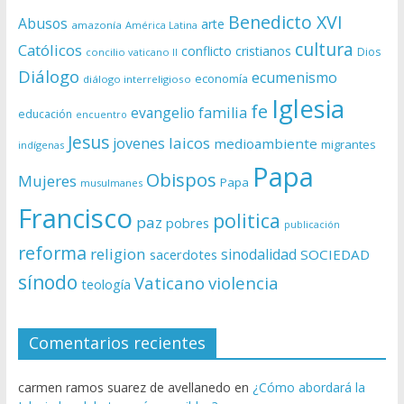
Benedicto XVI
Abusos
arte
amazonía
América Latina
cultura
Católicos
conflicto
cristianos
Dios
concilio vaticano II
Diálogo
ecumenismo
economía
diálogo interreligioso
Iglesia
fe
evangelio
familia
educación
encuentro
Jesus
laicos
jovenes
medioambiente
migrantes
indígenas
Papa
Obispos
Mujeres
Papa
musulmanes
Francisco
politica
paz
pobres
publicación
reforma
religion
sinodalidad
sacerdotes
SOCIEDAD
sínodo
Vaticano
violencia
teología
Comentarios recientes
carmen ramos suarez de avellanedo
en
¿Cómo abordará la