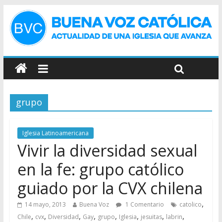
grupo
Iglesia Latinoamericana
Vivir la diversidad sexual
en la fe: grupo católico
guiado por la CVX chilena
,
14 mayo, 2013
Buena Voz
1 Comentario
catolico
,
,
,
,
,
,
,
,
Chile
cvx
Diversidad
Gay
grupo
Iglesia
jesuitas
labrin