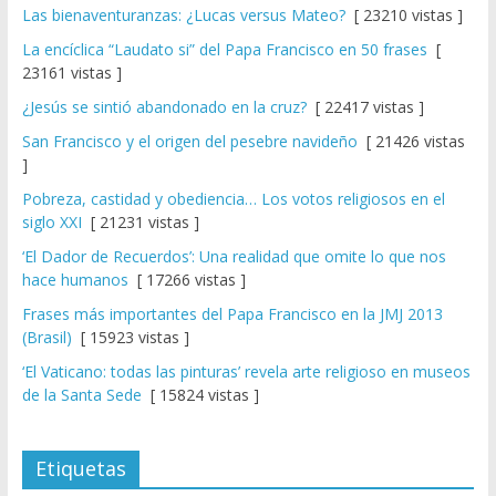
Las bienaventuranzas: ¿Lucas versus Mateo?
[ 23210 vistas ]
La encíclica “Laudato si” del Papa Francisco en 50 frases
[
23161 vistas ]
¿Jesús se sintió abandonado en la cruz?
[ 22417 vistas ]
San Francisco y el origen del pesebre navideño
[ 21426 vistas
]
Pobreza, castidad y obediencia… Los votos religiosos en el
siglo XXI
[ 21231 vistas ]
‘El Dador de Recuerdos’: Una realidad que omite lo que nos
hace humanos
[ 17266 vistas ]
Frases más importantes del Papa Francisco en la JMJ 2013
(Brasil)
[ 15923 vistas ]
‘El Vaticano: todas las pinturas’ revela arte religioso en museos
de la Santa Sede
[ 15824 vistas ]
Etiquetas