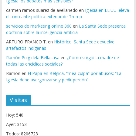
Iglesia los debates más sensibles?
carmen ramos suarez de avellanedo
en
Iglesia en EE.UU. eleva
el tono ante política exterior de Trump
servicios de marketing online 360
en
La Santa Sede presenta
doctrina sobre la inteligencia artificial
ARTURO FRANCO T.
en
Histórico: Santa Sede devuelve
artefactos indígenas
Ramón Puig dela Bellacasa
en
¿Cómo surgió la madre de
todas las encíclicas sociales?
Ramón
en
El Papa en Bélgica, “mea culpa” por abusos: “La
Iglesia debe avergonzarse y pedir perdón”
Visitas
Hoy: 540
Ayer: 3153
Todos: 8206723