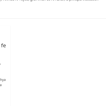
 fe
ahya
sa