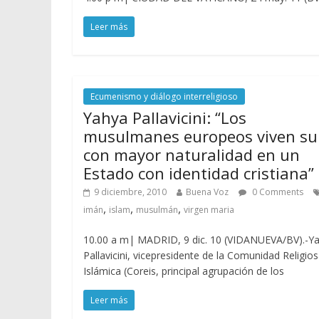
Leer más
Ecumenismo y diálogo interreligioso
Yahya Pallavicini: “Los
musulmanes europeos viven su
con mayor naturalidad en un
Estado con identidad cristiana”
9 diciembre, 2010
Buena Voz
0 Comments
,
,
,
imán
islam
musulmán
virgen maria
10.00 a m| MADRID, 9 dic. 10 (VIDANUEVA/BV).-Y
Pallavicini, vicepresidente de la Comunidad Religio
Islámica (Coreis, principal agrupación de los
Leer más