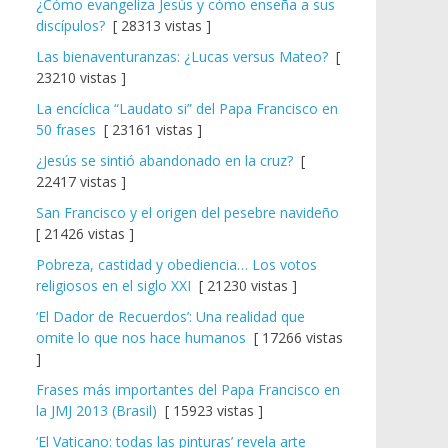
¿Cómo evangeliza Jesús y cómo enseña a sus
discípulos?
[ 28313 vistas ]
Las bienaventuranzas: ¿Lucas versus Mateo?
[
23210 vistas ]
La encíclica “Laudato si” del Papa Francisco en
50 frases
[ 23161 vistas ]
¿Jesús se sintió abandonado en la cruz?
[
22417 vistas ]
San Francisco y el origen del pesebre navideño
[ 21426 vistas ]
Pobreza, castidad y obediencia… Los votos
religiosos en el siglo XXI
[ 21230 vistas ]
‘El Dador de Recuerdos’: Una realidad que
omite lo que nos hace humanos
[ 17266 vistas
]
Frases más importantes del Papa Francisco en
la JMJ 2013 (Brasil)
[ 15923 vistas ]
‘El Vaticano: todas las pinturas’ revela arte