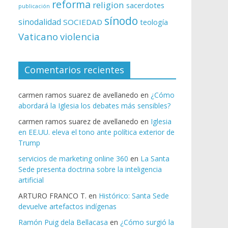
reforma
religion
sacerdotes
publicación
sínodo
sinodalidad
SOCIEDAD
teología
Vaticano
violencia
Comentarios recientes
carmen ramos suarez de avellanedo
en
¿Cómo
abordará la Iglesia los debates más sensibles?
carmen ramos suarez de avellanedo
en
Iglesia
en EE.UU. eleva el tono ante política exterior de
Trump
servicios de marketing online 360
en
La Santa
Sede presenta doctrina sobre la inteligencia
artificial
ARTURO FRANCO T.
en
Histórico: Santa Sede
devuelve artefactos indígenas
Ramón Puig dela Bellacasa
en
¿Cómo surgió la