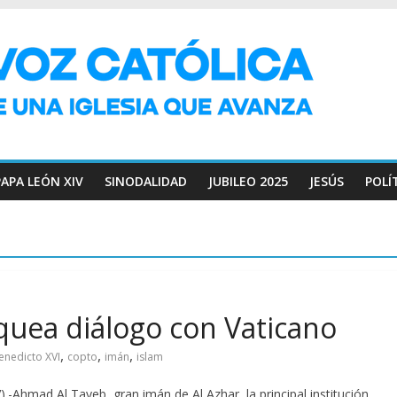
PAPA LEÓN XIV
SINODALIDAD
JUBILEO 2025
JESÚS
POLÍ
quea diálogo con Vaticano
,
,
,
enedicto XVI
copto
imán
islam
hmad Al Tayeb, gran imán de Al Azhar, la principal institución