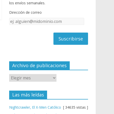
o
u
los envíos semanales.
o
b
Dirección de correo
k
e
Dirección
C
de
h
correo
a
n
n
el
Archivo de publicaciones
Las más leídas
Nightcrawler, El X-Men Católico
[ 34635 vistas ]