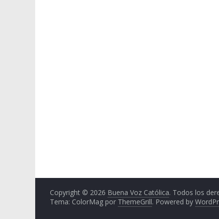
Copyright © 2026
Buena Voz Católica
. Todos los der
Tema: ColorMag por
ThemeGrill
. Powered by
WordPr