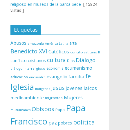
religioso en museos de la Santa Sede
[ 15824
vistas ]
Etiquetas
Abusos
arte
amazonía
América Latina
Benedicto XVI
Católicos
concilio vaticano II
cultura
Diálogo
conflicto
cristianos
Dios
ecumenismo
economía
diálogo interreligioso
fe
evangelio
familia
educación
encuentro
Iglesia
Jesus
laicos
jovenes
indígenas
Mujeres
medioambiente
migrantes
Papa
Obispos
Papa
musulmanes
Francisco
politica
paz
pobres