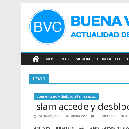
NOSOTROS
MISIÓN
CONTACTO
imán
Ecumenismo y diálogo interreligioso
Islam accede y desblo
24 mayo, 2011
Buena Voz
0 Comments
B
4.00 p m| CIUDAD DEL VATICANO, 24 may. 11 (BV).-A