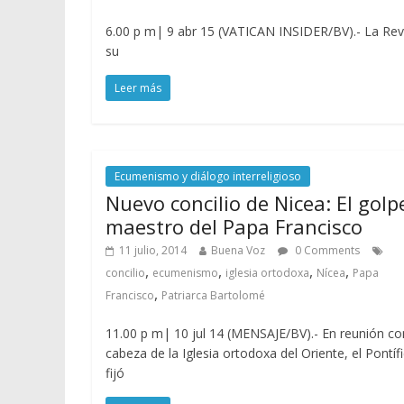
6.00 p m| 9 abr 15 (VATICAN INSIDER/BV).- La Revist
su
Leer más
Ecumenismo y diálogo interreligioso
Nuevo concilio de Nicea: El golp
maestro del Papa Francisco
11 julio, 2014
Buena Voz
0 Comments
,
,
,
,
concilio
ecumenismo
iglesia ortodoxa
Nícea
Papa
,
Francisco
Patriarca Bartolomé
11.00 p m| 10 jul 14 (MENSAJE/BV).- En reunión co
cabeza de la Iglesia ortodoxa del Oriente, el Pontíf
fijó