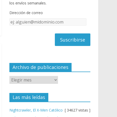
o
u
los envíos semanales.
o
b
Dirección de correo
k
e
Dirección
C
de
h
correo
a
n
n
el
Archivo de publicaciones
Las más leídas
Nightcrawler, El X-Men Católico
[ 34627 vistas ]