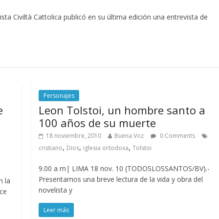
a Civiltà Cattolica publicó en su última edición una entrevista de
Personajes
e
Leon Tolstoi, un hombre santo a
100 años de su muerte
18 noviembre, 2010
Buena Voz
0 Comments
,
,
,
cristiano
Dios
iglesia ortodoxa
Tolstoi
9.00 a m| LIMA 18 nov. 10 (TODOSLOSSANTOS/BV).-
Presentamos una breve lectura de la vida y obra del
n la
novelista y
ice
Leer más