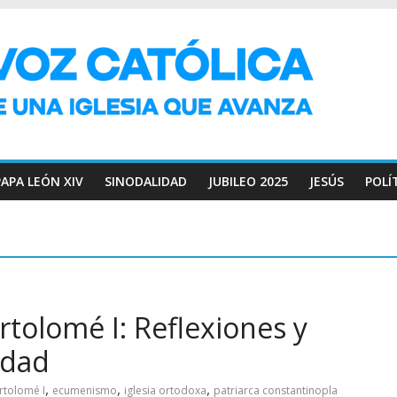
PAPA LEÓN XIV
SINODALIDAD
JUBILEO 2025
JESÚS
POLÍ
rtolomé I: Reflexiones y
idad
,
,
,
rtolomé I
ecumenismo
iglesia ortodoxa
patriarca constantinopla