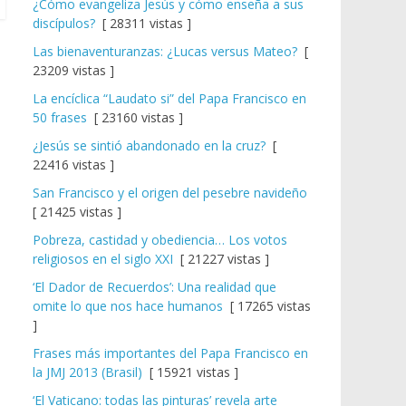
¿Cómo evangeliza Jesús y cómo enseña a sus
discípulos?
[ 28311 vistas ]
Las bienaventuranzas: ¿Lucas versus Mateo?
[
23209 vistas ]
La encíclica “Laudato si” del Papa Francisco en
50 frases
[ 23160 vistas ]
¿Jesús se sintió abandonado en la cruz?
[
22416 vistas ]
San Francisco y el origen del pesebre navideño
[ 21425 vistas ]
Pobreza, castidad y obediencia… Los votos
religiosos en el siglo XXI
[ 21227 vistas ]
‘El Dador de Recuerdos’: Una realidad que
omite lo que nos hace humanos
[ 17265 vistas
]
Frases más importantes del Papa Francisco en
la JMJ 2013 (Brasil)
[ 15921 vistas ]
‘El Vaticano: todas las pinturas’ revela arte