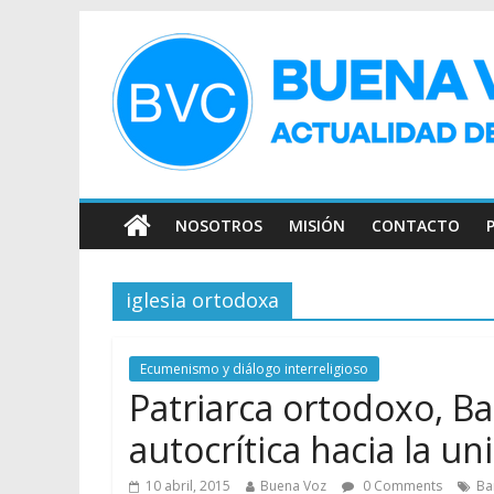
NOSOTROS
MISIÓN
CONTACTO
iglesia ortodoxa
Ecumenismo y diálogo interreligioso
Patriarca ortodoxo, Ba
autocrítica hacia la un
10 abril, 2015
Buena Voz
0 Comments
Ba