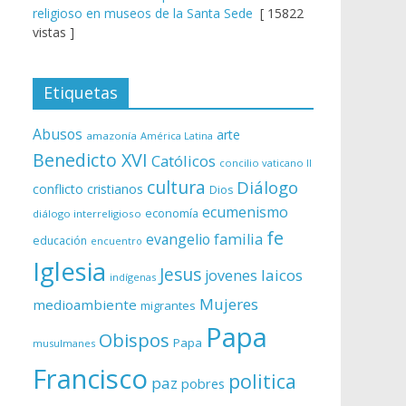
religioso en museos de la Santa Sede
[ 15822
vistas ]
Etiquetas
Abusos
arte
amazonía
América Latina
Benedicto XVI
Católicos
concilio vaticano II
cultura
Diálogo
conflicto
cristianos
Dios
ecumenismo
economía
diálogo interreligioso
fe
evangelio
familia
educación
encuentro
Iglesia
Jesus
laicos
jovenes
indígenas
Mujeres
medioambiente
migrantes
Papa
Obispos
Papa
musulmanes
Francisco
politica
paz
pobres