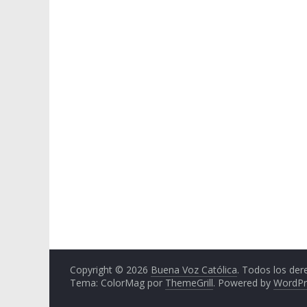
Copyright © 2026
Buena Voz Católica
. Todos los der
Tema: ColorMag por
ThemeGrill
. Powered by
WordPr