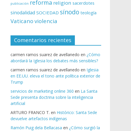
reforma
religion
sacerdotes
publicación
sínodo
sinodalidad
SOCIEDAD
teología
Vaticano
violencia
Comentarios recientes
carmen ramos suarez de avellanedo
en
¿Cómo
abordará la Iglesia los debates más sensibles?
carmen ramos suarez de avellanedo
en
Iglesia
en EE.UU. eleva el tono ante política exterior de
Trump
servicios de marketing online 360
en
La Santa
Sede presenta doctrina sobre la inteligencia
artificial
ARTURO FRANCO T.
en
Histórico: Santa Sede
devuelve artefactos indígenas
Ramón Puig dela Bellacasa
en
¿Cómo surgió la