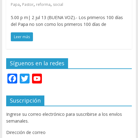
,
,
,
Papa
Pastor
reforma
social
5.00 p m| 2 jul 13 (BUENA VOZ).- Los primeros 100 días
del Papa no son como los primeros 100 días de
Leer más
Síguenos en la redes
F
T
Y
ac
w
o
e
itt
u
Suscripción
b
er
T
Ingrese su correo electrónico para suscribirse a los envíos
o
u
semanales.
o
b
Dirección de correo
k
e