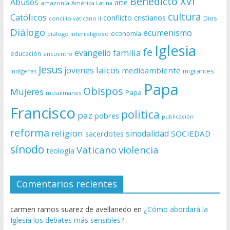
Benedicto XVI
Abusos
arte
amazonía
América Latina
cultura
Católicos
conflicto
cristianos
Dios
concilio vaticano II
Diálogo
ecumenismo
economía
diálogo interreligioso
Iglesia
fe
evangelio
familia
educación
encuentro
Jesus
laicos
jovenes
medioambiente
migrantes
indígenas
Papa
Obispos
Mujeres
Papa
musulmanes
Francisco
politica
paz
pobres
publicación
reforma
religion
sinodalidad
sacerdotes
SOCIEDAD
sínodo
Vaticano
violencia
teología
Comentarios recientes
carmen ramos suarez de avellanedo
en
¿Cómo abordará la
Iglesia los debates más sensibles?