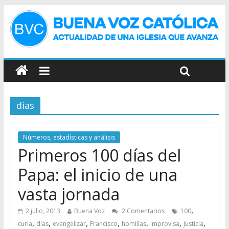
días
Números, estadísticas y análisis
Primeros 100 días del
Papa: el inicio de una
vasta jornada
,
2 julio, 2013
Buena Voz
2 Comentarios
100
,
,
,
,
,
,
,
curia
días
evangelizar
Francisco
homilías
improvisa
Justicia