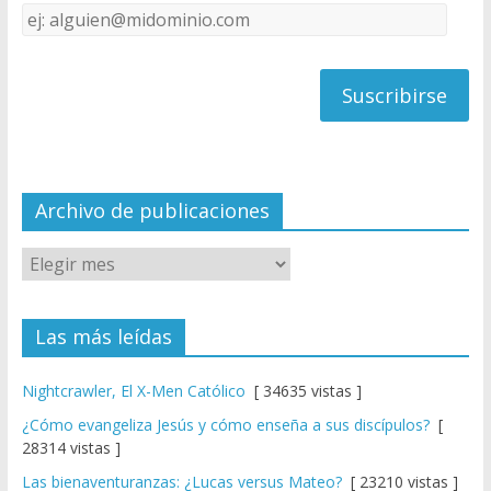
Dirección
C
de
h
correo
a
n
n
el
Archivo de publicaciones
Las más leídas
Nightcrawler, El X-Men Católico
[ 34635 vistas ]
¿Cómo evangeliza Jesús y cómo enseña a sus discípulos?
[
28314 vistas ]
Las bienaventuranzas: ¿Lucas versus Mateo?
[ 23210 vistas ]