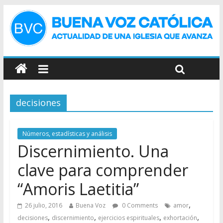
decisiones
Números, estadísticas y análisis
Discernimiento. Una
clave para comprender
“Amoris Laetitia”
,
26 julio, 2016
Buena Voz
0 Comments
amor
,
,
,
,
decisiones
discernimiento
ejercicios espirituales
exhortación