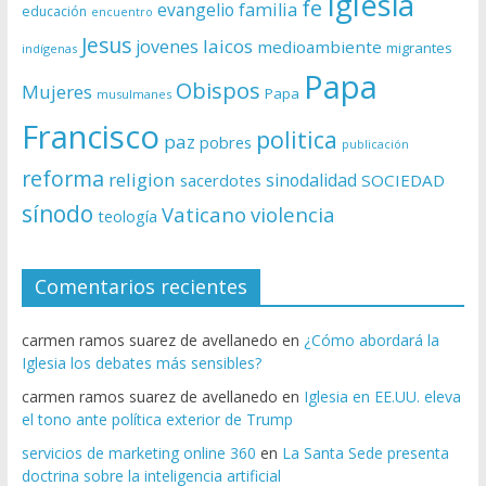
Iglesia
fe
evangelio
familia
educación
encuentro
Jesus
laicos
jovenes
medioambiente
migrantes
indígenas
Papa
Obispos
Mujeres
Papa
musulmanes
Francisco
politica
paz
pobres
publicación
reforma
religion
sinodalidad
sacerdotes
SOCIEDAD
sínodo
Vaticano
violencia
teología
Comentarios recientes
carmen ramos suarez de avellanedo
en
¿Cómo abordará la
Iglesia los debates más sensibles?
carmen ramos suarez de avellanedo
en
Iglesia en EE.UU. eleva
el tono ante política exterior de Trump
servicios de marketing online 360
en
La Santa Sede presenta
doctrina sobre la inteligencia artificial