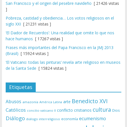
San Francisco y el origen del pesebre navideño
[ 21426 vistas
]
Pobreza, castidad y obediencia… Los votos religiosos en el
siglo XXI
[ 21231 vistas ]
‘El Dador de Recuerdos’: Una realidad que omite lo que nos
hace humanos
[ 17267 vistas ]
Frases más importantes del Papa Francisco en la JMJ 2013
(Brasil)
[ 15924 vistas ]
‘El Vaticano: todas las pinturas’ revela arte religioso en museos
de la Santa Sede
[ 15824 vistas ]
Etiquetas
Benedicto XVI
Abusos
arte
amazonía
América Latina
cultura
Católicos
conflicto
cristianos
Dios
concilio vaticano II
Diálogo
ecumenismo
economía
diálogo interreligioso