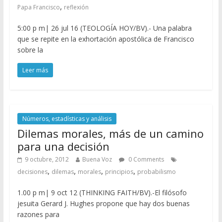
,
Papa Francisco
reflexión
5:00 p m| 26 jul 16 (TEOLOGÍA HOY/BV).- Una palabra
que se repite en la exhortación apostólica de Francisco
sobre la
Leer más
Números, estadísticas y análisis
Dilemas morales, más de un camino
para una decisión
9 octubre, 2012
Buena Voz
0 Comments
,
,
,
,
decisiones
dilemas
morales
principios
probabilismo
1.00 p m| 9 oct 12 (THINKING FAITH/BV).-El filósofo
jesuita Gerard J. Hughes propone que hay dos buenas
razones para