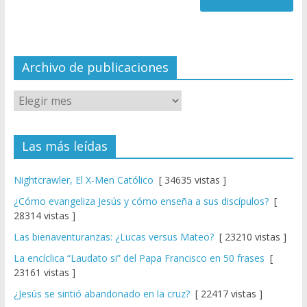
a
n
n
el
Archivo de publicaciones
Las más leídas
Nightcrawler, El X-Men Católico
[ 34635 vistas ]
¿Cómo evangeliza Jesús y cómo enseña a sus discípulos?
[
28314 vistas ]
Las bienaventuranzas: ¿Lucas versus Mateo?
[ 23210 vistas ]
La encíclica “Laudato si” del Papa Francisco en 50 frases
[
23161 vistas ]
¿Jesús se sintió abandonado en la cruz?
[ 22417 vistas ]