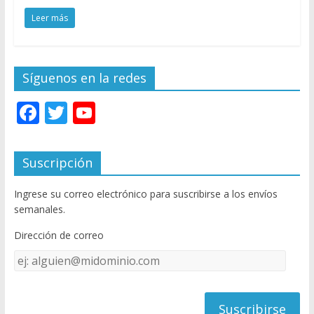
Leer más
Síguenos en la redes
F
T
Y
ac
w
o
e
itt
u
Suscripción
b
er
T
Ingrese su correo electrónico para suscribirse a los envíos
o
u
semanales.
o
b
Dirección de correo
k
e
Dirección
C
de
h
correo