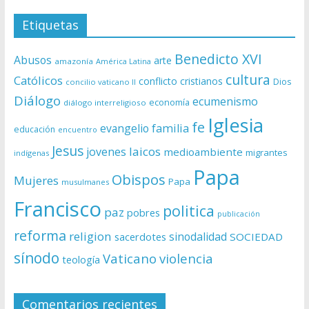
Etiquetas
Benedicto XVI
Abusos
arte
amazonía
América Latina
cultura
Católicos
conflicto
cristianos
Dios
concilio vaticano II
Diálogo
ecumenismo
economía
diálogo interreligioso
Iglesia
fe
evangelio
familia
educación
encuentro
Jesus
laicos
jovenes
medioambiente
migrantes
indígenas
Papa
Obispos
Mujeres
Papa
musulmanes
Francisco
politica
paz
pobres
publicación
reforma
religion
sinodalidad
sacerdotes
SOCIEDAD
sínodo
Vaticano
violencia
teología
Comentarios recientes