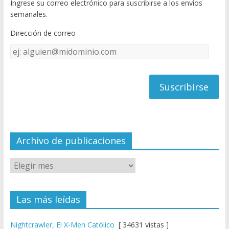
Ingrese su correo electrónico para suscribirse a los envíos
o
u
semanales.
o
b
Dirección de correo
k
e
Dirección
C
de
h
correo
a
n
n
el
Archivo de publicaciones
Las más leídas
Nightcrawler, El X-Men Católico
[ 34631 vistas ]