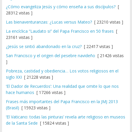
¿Cómo evangeliza Jesús y cómo enseña a sus discípulos?
[
28312 vistas ]
Las bienaventuranzas: ¿Lucas versus Mateo?
[ 23210 vistas ]
La encíclica “Laudato si” del Papa Francisco en 50 frases
[
23161 vistas ]
¿Jesús se sintió abandonado en la cruz?
[ 22417 vistas ]
San Francisco y el origen del pesebre navideño
[ 21426 vistas
]
Pobreza, castidad y obediencia… Los votos religiosos en el
siglo XXI
[ 21228 vistas ]
‘El Dador de Recuerdos’: Una realidad que omite lo que nos
hace humanos
[ 17266 vistas ]
Frases más importantes del Papa Francisco en la JMJ 2013
(Brasil)
[ 15923 vistas ]
‘El Vaticano: todas las pinturas’ revela arte religioso en museos
de la Santa Sede
[ 15824 vistas ]