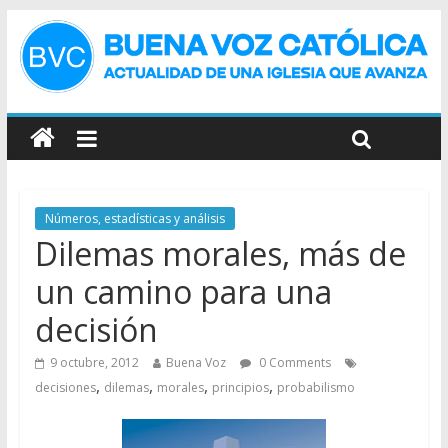
Números, estadísticas y análisis
Dilemas morales, más de
un camino para una
decisión
9 octubre, 2012
Buena Voz
0 Comments
,
,
,
,
decisiones
dilemas
morales
principios
probabilismo