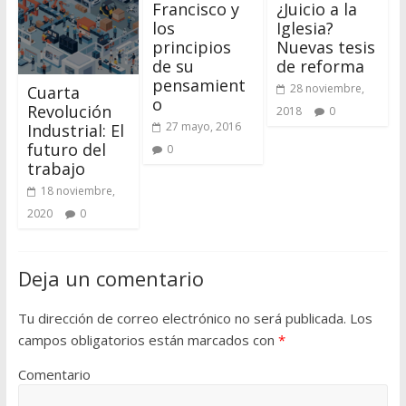
Francisco y
¿Juicio a la
los
Iglesia?
principios
Nuevas tesis
de su
de reforma
pensamient
28 noviembre,
Cuarta
o
Revolución
2018
0
27 mayo, 2016
Industrial: El
futuro del
0
trabajo
18 noviembre,
2020
0
Deja un comentario
Tu dirección de correo electrónico no será publicada.
Los
campos obligatorios están marcados con
*
Comentario