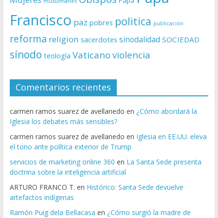
Papa
musulmanes
Francisco
politica
paz
pobres
publicación
reforma
religion
sinodalidad
sacerdotes
SOCIEDAD
sínodo
Vaticano
violencia
teología
Comentarios recientes
carmen ramos suarez de avellanedo
en
¿Cómo abordará la
Iglesia los debates más sensibles?
carmen ramos suarez de avellanedo
en
Iglesia en EE.UU. eleva
el tono ante política exterior de Trump
servicios de marketing online 360
en
La Santa Sede presenta
doctrina sobre la inteligencia artificial
ARTURO FRANCO T.
en
Histórico: Santa Sede devuelve
artefactos indígenas
Ramón Puig dela Bellacasa
en
¿Cómo surgió la madre de