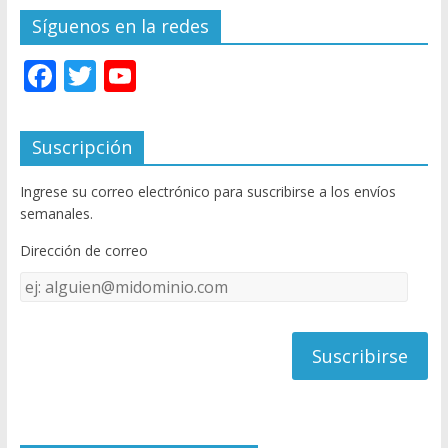
Síguenos en la redes
F
T
Y
ac
w
o
e
itt
u
Suscripción
b
er
T
Ingrese su correo electrónico para suscribirse a los envíos
o
u
semanales.
o
b
Dirección de correo
k
e
Dirección
C
de
h
correo
a
n
n