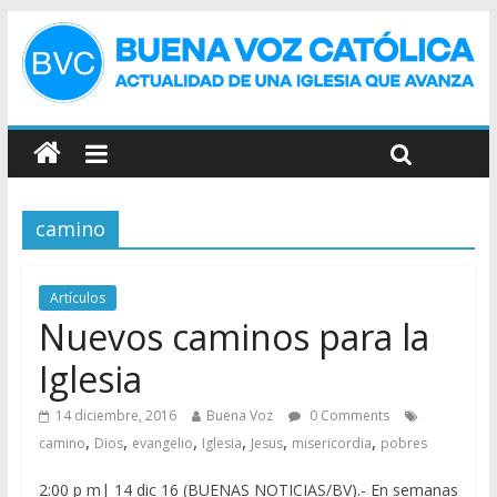
camino
Artículos
Nuevos caminos para la
Iglesia
14 diciembre, 2016
Buena Voz
0 Comments
,
,
,
,
,
,
camino
Dios
evangelio
Iglesia
Jesus
misericordia
pobres
2:00 p m| 14 dic 16 (BUENAS NOTICIAS/BV).- En semanas