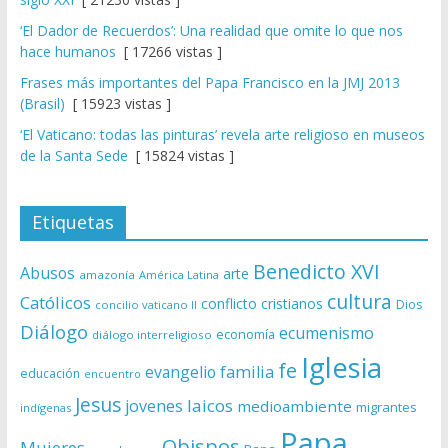
‘El Dador de Recuerdos’: Una realidad que omite lo que nos
hace humanos
[ 17266 vistas ]
Frases más importantes del Papa Francisco en la JMJ 2013
(Brasil)
[ 15923 vistas ]
‘El Vaticano: todas las pinturas’ revela arte religioso en museos
de la Santa Sede
[ 15824 vistas ]
Etiquetas
Benedicto XVI
Abusos
arte
amazonía
América Latina
cultura
Católicos
conflicto
cristianos
Dios
concilio vaticano II
Diálogo
ecumenismo
economía
diálogo interreligioso
Iglesia
fe
evangelio
familia
educación
encuentro
Jesus
laicos
jovenes
medioambiente
migrantes
indígenas
Papa
Obispos
Mujeres