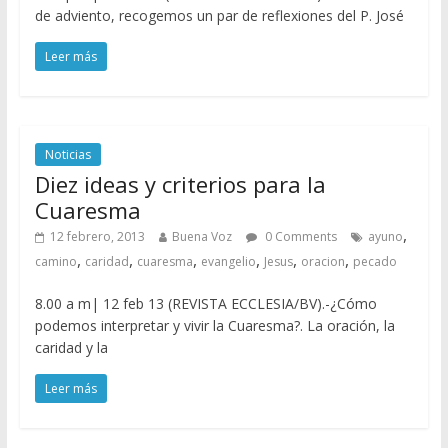
de adviento, recogemos un par de reflexiones del P. José
Leer más
Noticias
Diez ideas y criterios para la
Cuaresma
,
12 febrero, 2013
Buena Voz
0 Comments
ayuno
,
,
,
,
,
,
camino
caridad
cuaresma
evangelio
Jesus
oracion
pecado
8.00 a m| 12 feb 13 (REVISTA ECCLESIA/BV).-¿Cómo
podemos interpretar y vivir la Cuaresma?. La oración, la
caridad y la
Leer más