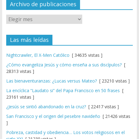
el
Archivo de publicaciones
Las más leídas
Nightcrawler, El X-Men Católico
[ 34635 vistas ]
¿Cómo evangeliza Jesús y cómo enseña a sus discípulos?
[
28313 vistas ]
Las bienaventuranzas: ¿Lucas versus Mateo?
[ 23210 vistas ]
La encíclica “Laudato si” del Papa Francisco en 50 frases
[
23161 vistas ]
¿Jesús se sintió abandonado en la cruz?
[ 22417 vistas ]
San Francisco y el origen del pesebre navideño
[ 21426 vistas
]
Pobreza, castidad y obediencia… Los votos religiosos en el
siglo XXI
[ 21230 vistas ]