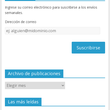
b
er
T
Ingrese su correo electrónico para suscribirse a los envíos
o
u
semanales.
o
b
Dirección de correo
k
e
Dirección
C
de
h
correo
a
n
n
el
Archivo de publicaciones
Las más leídas