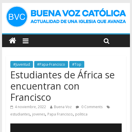
#Juventud
#Papa-Francisco
#Top
Estudiantes de África se
encuentran con
Francisco
4 noviembre, 2022
Buena Voz
0 Comments
,
,
,
estudiantes
jovenes
Papa Francisco
politica