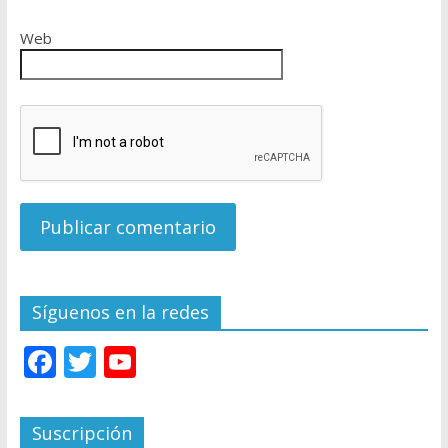
Web
Síguenos en la redes
F
T
Y
ac
w
o
e
itt
u
Suscripción