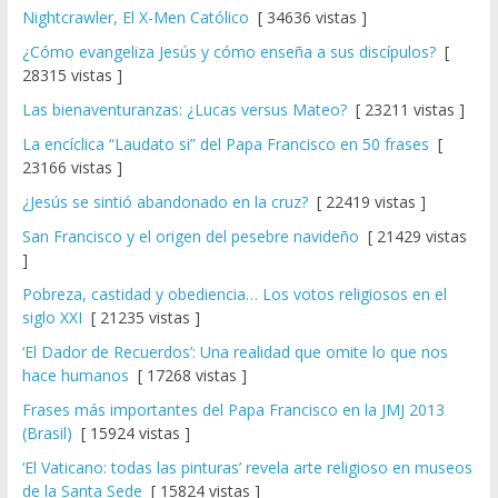
Nightcrawler, El X-Men Católico
[ 34636 vistas ]
¿Cómo evangeliza Jesús y cómo enseña a sus discípulos?
[
28315 vistas ]
Las bienaventuranzas: ¿Lucas versus Mateo?
[ 23211 vistas ]
La encíclica “Laudato si” del Papa Francisco en 50 frases
[
23166 vistas ]
¿Jesús se sintió abandonado en la cruz?
[ 22419 vistas ]
San Francisco y el origen del pesebre navideño
[ 21429 vistas
]
Pobreza, castidad y obediencia… Los votos religiosos en el
siglo XXI
[ 21235 vistas ]
‘El Dador de Recuerdos’: Una realidad que omite lo que nos
hace humanos
[ 17268 vistas ]
Frases más importantes del Papa Francisco en la JMJ 2013
(Brasil)
[ 15924 vistas ]
‘El Vaticano: todas las pinturas’ revela arte religioso en museos
de la Santa Sede
[ 15824 vistas ]