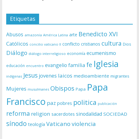
Etiquetas
Benedicto XVI
Abusos
arte
amazonía
América Latina
cultura
Católicos
conflicto
cristianos
Dios
concilio vaticano II
Diálogo
ecumenismo
economía
diálogo interreligioso
Iglesia
fe
evangelio
familia
educación
encuentro
Jesus
laicos
jovenes
medioambiente
migrantes
indígenas
Papa
Obispos
Mujeres
Papa
musulmanes
Francisco
politica
paz
pobres
publicación
reforma
religion
sinodalidad
sacerdotes
SOCIEDAD
sínodo
Vaticano
violencia
teología