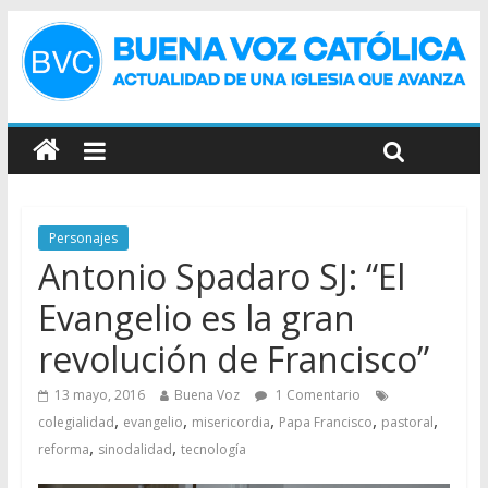
Personajes
Antonio Spadaro SJ: “El
Evangelio es la gran
revolución de Francisco”
13 mayo, 2016
Buena Voz
1 Comentario
,
,
,
,
,
colegialidad
evangelio
misericordia
Papa Francisco
pastoral
,
,
reforma
sinodalidad
tecnología