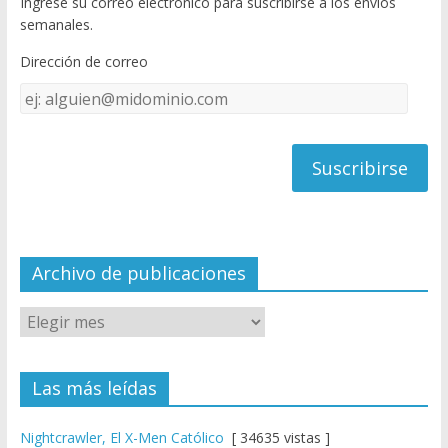
Ingrese su correo electrónico para suscribirse a los envíos
o
u
semanales.
o
b
Dirección de correo
k
e
Dirección
C
de
h
correo
a
n
n
el
Archivo de publicaciones
Las más leídas
Nightcrawler, El X-Men Católico
[ 34635 vistas ]