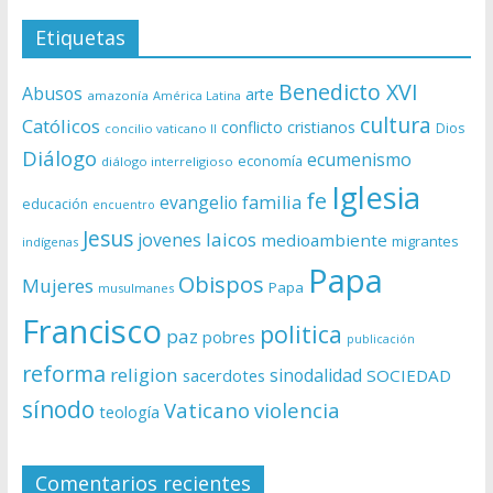
Etiquetas
Benedicto XVI
Abusos
arte
amazonía
América Latina
cultura
Católicos
conflicto
cristianos
Dios
concilio vaticano II
Diálogo
ecumenismo
economía
diálogo interreligioso
Iglesia
fe
evangelio
familia
educación
encuentro
Jesus
laicos
jovenes
medioambiente
migrantes
indígenas
Papa
Obispos
Mujeres
Papa
musulmanes
Francisco
politica
paz
pobres
publicación
reforma
religion
sinodalidad
sacerdotes
SOCIEDAD
sínodo
Vaticano
violencia
teología
Comentarios recientes