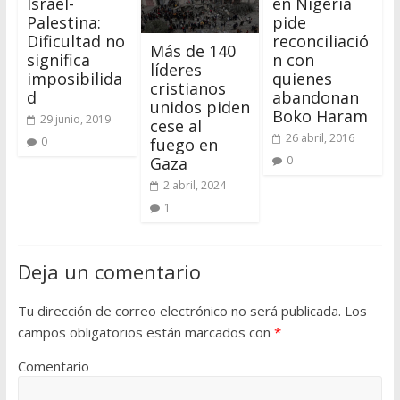
Israel-
en Nigeria
Palestina:
pide
Dificultad no
reconciliació
Más de 140
significa
n con
líderes
imposibilida
quienes
cristianos
d
abandonan
unidos piden
Boko Haram
29 junio, 2019
cese al
26 abril, 2016
fuego en
0
Gaza
0
2 abril, 2024
1
Deja un comentario
Tu dirección de correo electrónico no será publicada.
Los
campos obligatorios están marcados con
*
Comentario