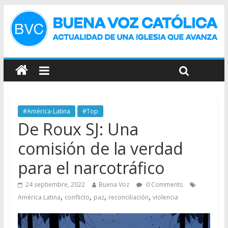
#América-Latina
#Top
De Roux SJ: Una
comisión de la verdad
para el narcotráfico
24 septiembre, 2022
Buena Voz
0 Comments
,
,
,
,
América Latina
conflicto
paz
reconciliación
violencia