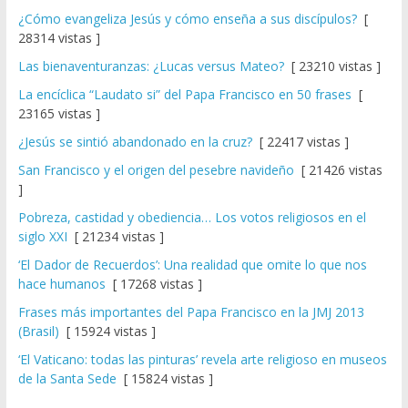
¿Cómo evangeliza Jesús y cómo enseña a sus discípulos?
[
28314 vistas ]
Las bienaventuranzas: ¿Lucas versus Mateo?
[ 23210 vistas ]
La encíclica “Laudato si” del Papa Francisco en 50 frases
[
23165 vistas ]
¿Jesús se sintió abandonado en la cruz?
[ 22417 vistas ]
San Francisco y el origen del pesebre navideño
[ 21426 vistas
]
Pobreza, castidad y obediencia… Los votos religiosos en el
siglo XXI
[ 21234 vistas ]
‘El Dador de Recuerdos’: Una realidad que omite lo que nos
hace humanos
[ 17268 vistas ]
Frases más importantes del Papa Francisco en la JMJ 2013
(Brasil)
[ 15924 vistas ]
‘El Vaticano: todas las pinturas’ revela arte religioso en museos
de la Santa Sede
[ 15824 vistas ]