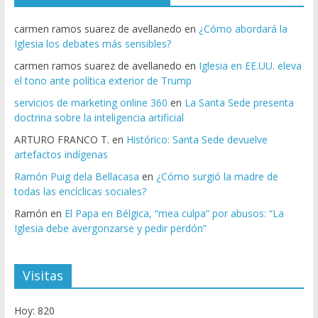
carmen ramos suarez de avellanedo
en
¿Cómo abordará la
Iglesia los debates más sensibles?
carmen ramos suarez de avellanedo
en
Iglesia en EE.UU. eleva
el tono ante política exterior de Trump
servicios de marketing online 360
en
La Santa Sede presenta
doctrina sobre la inteligencia artificial
ARTURO FRANCO T.
en
Histórico: Santa Sede devuelve
artefactos indígenas
Ramón Puig dela Bellacasa
en
¿Cómo surgió la madre de
todas las encíclicas sociales?
Ramón
en
El Papa en Bélgica, “mea culpa” por abusos: “La
Iglesia debe avergonzarse y pedir perdón”
Visitas
Hoy: 820