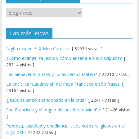
Las más leídas
Nightcrawler, El X-Men Católico
[ 34635 vistas ]
¿Cómo evangeliza Jesús y cómo enseña a sus discípulos?
[
28314 vistas ]
Las bienaventuranzas: ¿Lucas versus Mateo?
[ 23210 vistas ]
La encíclica “Laudato si” del Papa Francisco en 50 frases
[
23164 vistas ]
¿Jesús se sintió abandonado en la cruz?
[ 22417 vistas ]
San Francisco y el origen del pesebre navideño
[ 21426 vistas
]
Pobreza, castidad y obediencia… Los votos religiosos en el
siglo XXI
[ 21232 vistas ]