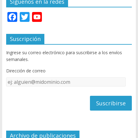
Síguenos en la redes
F
T
Y
ac
w
o
e
itt
u
Suscripción
b
er
T
Ingrese su correo electrónico para suscribirse a los envíos
o
u
semanales.
o
b
Dirección de correo
k
e
Dirección
C
de
h
correo
a
n
n
el
Archivo de publicaciones