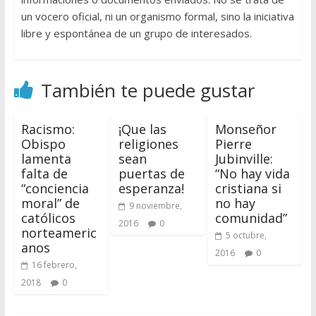
un vocero oficial, ni un organismo formal, sino la iniciativa
libre y espontánea de un grupo de interesados.
También te puede gustar
Racismo:
¡Que las
Monseñor
Obispo
religiones
Pierre
lamenta
sean
Jubinville:
falta de
puertas de
“No hay vida
“conciencia
esperanza!
cristiana si
moral” de
no hay
9 noviembre,
católicos
comunidad”
2016
0
norteameric
5 octubre,
anos
2016
0
16 febrero,
2018
0