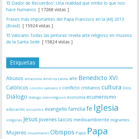
‘El Dador de Recuerdos’: Una realidad que omite lo que nos
hace humanos
[ 17268 vistas ]
Frases más importantes del Papa Francisco en la JMJ 2013
(Brasil)
[ 15924 vistas ]
‘El Vaticano: todas las pinturas’ revela arte religioso en museos
de la Santa Sede
[ 15824 vistas ]
Etiquetas
Benedicto XVI
Abusos
arte
amazonía
América Latina
cultura
Católicos
conflicto
cristianos
Dios
concilio vaticano II
Diálogo
ecumenismo
economía
diálogo interreligioso
Iglesia
fe
evangelio
familia
educación
encuentro
Jesus
laicos
jovenes
medioambiente
migrantes
indígenas
Papa
Obispos
Mujeres
Papa
musulmanes