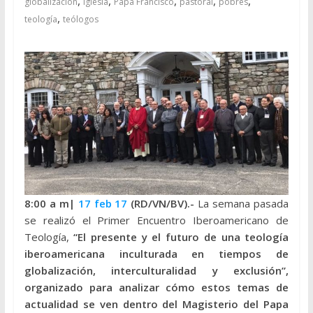
,
,
,
,
,
globalizacion
Iglesia
Papa Francisco
pastoral
pobres
,
teología
teólogos
8:00 a m|
17 feb 17
(RD/VN/BV).-
La semana pasada
se realizó el Primer Encuentro Iberoamericano de
Teología,
“El presente y el futuro de una teología
iberoamericana inculturada en tiempos de
globalización, interculturalidad y exclusión”,
organizado para analizar cómo estos temas de
actualidad se ven dentro del Magisterio del Papa