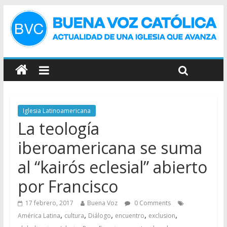
Iglesia Latinoamericana
La teología
iberoamericana se suma
al “kairós eclesial” abierto
por Francisco
17 febrero, 2017
Buena Voz
0 Comments
,
,
,
,
,
América Latina
cultura
Diálogo
encuentro
exclusion