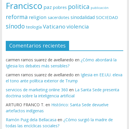
Francisco
politica
paz
pobres
publicación
reforma
religion
sinodalidad
sacerdotes
SOCIEDAD
sínodo
Vaticano
violencia
teología
Comentarios recientes
carmen ramos suarez de avellanedo
en
¿Cómo abordará la
Iglesia los debates más sensibles?
carmen ramos suarez de avellanedo
en
Iglesia en EE.UU. eleva
el tono ante política exterior de Trump
servicios de marketing online 360
en
La Santa Sede presenta
doctrina sobre la inteligencia artificial
ARTURO FRANCO T.
en
Histórico: Santa Sede devuelve
artefactos indígenas
Ramón Puig dela Bellacasa
en
¿Cómo surgió la madre de
todas las encíclicas sociales?