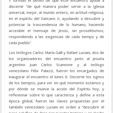
Y formuló el deseo de que este encuentro ayude a
discernir “de qué manera poder servir a la Iglesia
universal, mejor, al mundo entero, en actitud religiosa,
en el espíritu del Vaticano II, ayudando a descubrir y
potenciar la trascendencia de lo humano, haciendo
accesible el mensaje de Jesús, sin proselitismos,
respondiendo a las exigencias de cada tiempo y de
cada pueblo”.
Los teólogos Carlos María Galli y Rafael Luciani, dos de
los organizadores del encuentro junto al jesuita
argentino Juan Carlos Scannone y al teólogo
venezolano Félix Palazzi, fueron los encargados de
inaugurar el encuentro el lunes 6. Discernir los signos
de los tiempos, para ver en qué momento estamos y
por dónde se mueve la acción del Espíritu hoy, y
reflexionar sobre lo que caracteriza y define a esta
época global, fueron las claves propuestas por el
también venezolano Luciani en orden a “descubrir el
paso salvífico de Dios por nuestra historia y en medio