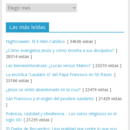
Las más leídas
Nightcrawler, El X-Men Católico
[ 34636 vistas ]
¿Cómo evangeliza Jesús y cómo enseña a sus discípulos?
[
28314 vistas ]
Las bienaventuranzas: ¿Lucas versus Mateo?
[ 23210 vistas ]
La encíclica “Laudato si” del Papa Francisco en 50 frases
[
23166 vistas ]
¿Jesús se sintió abandonado en la cruz?
[ 22419 vistas ]
San Francisco y el origen del pesebre navideño
[ 21429 vistas
]
Pobreza, castidad y obediencia… Los votos religiosos en el
siglo XXI
[ 21235 vistas ]
‘El Dador de Recuerdos’: Una realidad que omite lo que nos