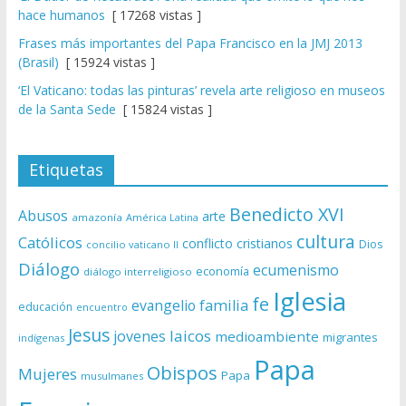
hace humanos
[ 17268 vistas ]
Frases más importantes del Papa Francisco en la JMJ 2013
(Brasil)
[ 15924 vistas ]
‘El Vaticano: todas las pinturas’ revela arte religioso en museos
de la Santa Sede
[ 15824 vistas ]
Etiquetas
Benedicto XVI
Abusos
arte
amazonía
América Latina
cultura
Católicos
conflicto
cristianos
Dios
concilio vaticano II
Diálogo
ecumenismo
economía
diálogo interreligioso
Iglesia
fe
evangelio
familia
educación
encuentro
Jesus
laicos
jovenes
medioambiente
migrantes
indígenas
Papa
Obispos
Mujeres
Papa
musulmanes