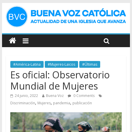
#América-Latina
#Mujeres-Laicos
#Últimas
Es oficial: Observatorio
Mundial de Mujeres
24 junio, 2022
Buena Voz
0 Comments
,
,
,
Discriminación
Mujeres
pandemia
publicación