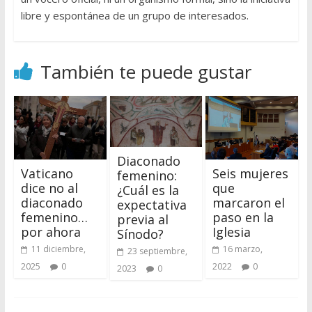
libre y espontánea de un grupo de interesados.
También te puede gustar
Diaconado
Vaticano
Seis mujeres
femenino:
dice no al
que
¿Cuál es la
diaconado
marcaron el
expectativa
femenino…
paso en la
previa al
por ahora
Iglesia
Sínodo?
11 diciembre,
16 marzo,
23 septiembre,
2025
0
2022
0
2023
0