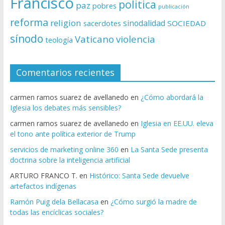
Francisco
politica
paz
pobres
publicación
reforma
religion
sinodalidad
sacerdotes
SOCIEDAD
sínodo
Vaticano
violencia
teología
Comentarios recientes
carmen ramos suarez de avellanedo
en
¿Cómo abordará la
Iglesia los debates más sensibles?
carmen ramos suarez de avellanedo
en
Iglesia en EE.UU. eleva
el tono ante política exterior de Trump
servicios de marketing online 360
en
La Santa Sede presenta
doctrina sobre la inteligencia artificial
ARTURO FRANCO T.
en
Histórico: Santa Sede devuelve
artefactos indígenas
Ramón Puig dela Bellacasa
en
¿Cómo surgió la madre de
todas las encíclicas sociales?