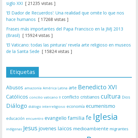
siglo XXI
[ 21235 vistas ]
‘El Dador de Recuerdos’: Una realidad que omite lo que nos
hace humanos
[ 17268 vistas ]
Frases más importantes del Papa Francisco en la JMJ 2013
(Brasil)
[ 15924 vistas ]
‘El Vaticano: todas las pinturas’ revela arte religioso en museos
de la Santa Sede
[ 15824 vistas ]
Etiquetas
Benedicto XVI
Abusos
arte
amazonía
América Latina
cultura
Católicos
conflicto
cristianos
Dios
concilio vaticano II
Diálogo
ecumenismo
economía
diálogo interreligioso
Iglesia
fe
evangelio
familia
educación
encuentro
Jesus
laicos
jovenes
medioambiente
migrantes
indígenas