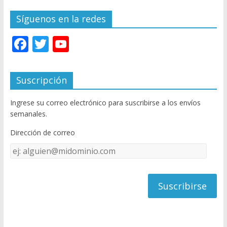
Síguenos en la redes
F
T
Y
ac
w
o
e
itt
u
Suscripción
b
er
T
Ingrese su correo electrónico para suscribirse a los envíos
o
u
semanales.
o
b
Dirección de correo
k
e
Dirección
C
de
h
correo
a
n
n