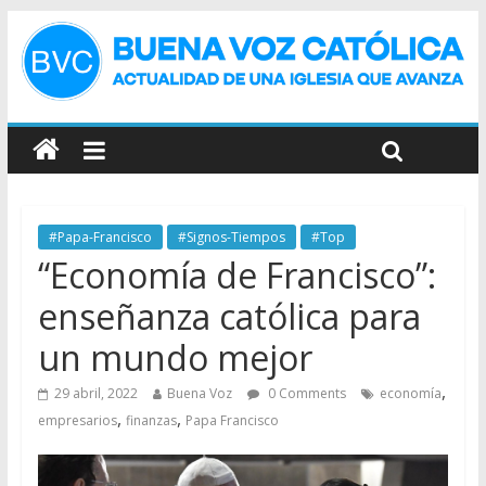
#Papa-Francisco
#Signos-Tiempos
#Top
“Economía de Francisco”:
enseñanza católica para
un mundo mejor
,
29 abril, 2022
Buena Voz
0 Comments
economía
,
,
empresarios
finanzas
Papa Francisco