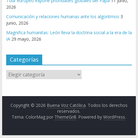
Tour europeo expone prioridades globales del Papa
11 junio,
2026
Comunicación y relaciones humanas ante los algoritmos
3
junio, 2026
Magnifica humanitas: León lleva la doctrina social a la era de la
IA
29 mayo, 2026
Categorías
Copyright © 2026
Buena Voz Católica
. Todos los derechos
reservados.
Tema: ColorMag por
ThemeGrill
. Powered by
WordPress
.