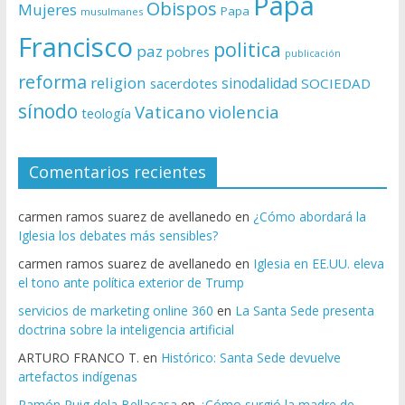
Papa
Obispos
Mujeres
Papa
musulmanes
Francisco
politica
paz
pobres
publicación
reforma
religion
sinodalidad
sacerdotes
SOCIEDAD
sínodo
Vaticano
violencia
teología
Comentarios recientes
carmen ramos suarez de avellanedo
en
¿Cómo abordará la
Iglesia los debates más sensibles?
carmen ramos suarez de avellanedo
en
Iglesia en EE.UU. eleva
el tono ante política exterior de Trump
servicios de marketing online 360
en
La Santa Sede presenta
doctrina sobre la inteligencia artificial
ARTURO FRANCO T.
en
Histórico: Santa Sede devuelve
artefactos indígenas
Ramón Puig dela Bellacasa
en
¿Cómo surgió la madre de