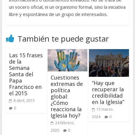
un vocero oficial, ni un organismo formal, sino la iniciativa
libre y espontánea de un grupo de interesados.
También te puede gustar
Las 15 frases
de la
Semana
Santa del
Cuestiones
Papa
“Hay que
extremas de
Francisco en
recuperar la
política
el 2015
credibilidad
global:
8 abril, 2015
en la Iglesia”
¿Cómo
reacciona la
0
15 marzo,
Iglesia hoy?
2024
0
24 febrero,
2020
0