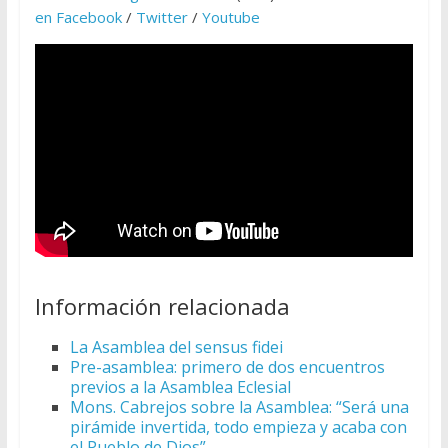
en Facebook
/
Twitter
/
Youtube
Información relacionada
La Asamblea del sensus fidei
Pre-asamblea: primero de dos encuentros
previos a la Asamblea Eclesial
Mons. Cabrejos sobre la Asamblea: “Será una
pirámide invertida, todo empieza y acaba con
el Pueblo de Dios”