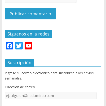
Síguenos en la redes
F
T
Y
ac
w
o
e
itt
u
Suscripción
b
er
T
Ingrese su correo electrónico para suscribirse a los envíos
o
u
semanales.
o
b
Dirección de correo
k
e
Dirección
C
de
correo