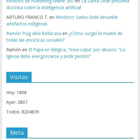
servicios de marketing online 360
en
La Santa Sede presenta
doctrina sobre la inteligencia artificial
ARTURO FRANCO T.
en
Histórico: Santa Sede devuelve
artefactos indígenas
Ramón Puig dela Bellacasa
en
¿Cómo surgió la madre de
todas las encíclicas sociales?
Ramón
en
El Papa en Bélgica, “mea culpa” por abusos: “La
Iglesia debe avergonzarse y pedir perdón”
Visitas
Hoy: 1808
Ayer: 2807
Todos: 8204839
Meta