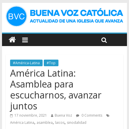
#América-Latina
#Top
América Latina:
Asamblea para
escucharnos, avanzar
juntos
17 noviembre, 2021
Buena Voz
0 Comments
,
,
,
América Latina
asamblea
laicos
sinodalidad