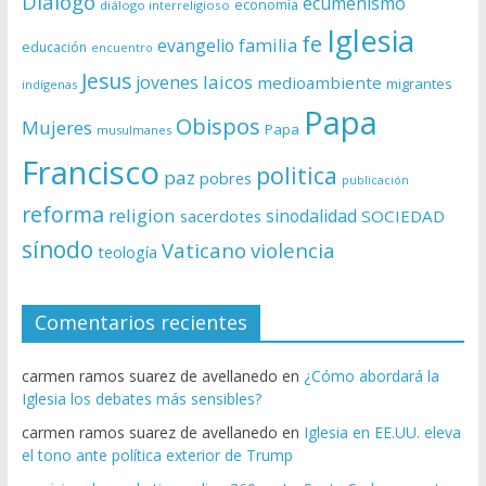
Diálogo
ecumenismo
economía
diálogo interreligioso
Iglesia
fe
evangelio
familia
educación
encuentro
Jesus
laicos
jovenes
medioambiente
migrantes
indígenas
Papa
Obispos
Mujeres
Papa
musulmanes
Francisco
politica
paz
pobres
publicación
reforma
religion
sinodalidad
sacerdotes
SOCIEDAD
sínodo
Vaticano
violencia
teología
Comentarios recientes
carmen ramos suarez de avellanedo
en
¿Cómo abordará la
Iglesia los debates más sensibles?
carmen ramos suarez de avellanedo
en
Iglesia en EE.UU. eleva
el tono ante política exterior de Trump