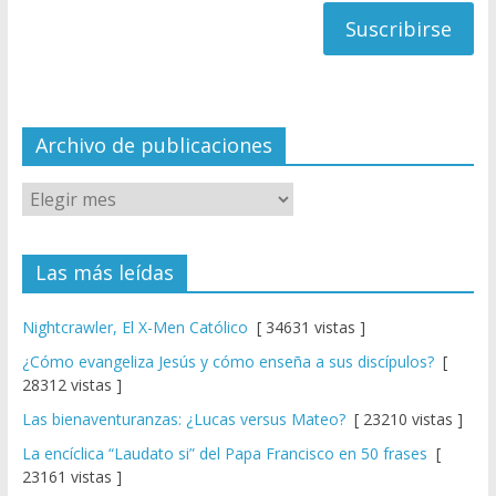
h
a
n
n
el
Archivo de publicaciones
Las más leídas
Nightcrawler, El X-Men Católico
[ 34631 vistas ]
¿Cómo evangeliza Jesús y cómo enseña a sus discípulos?
[
28312 vistas ]
Las bienaventuranzas: ¿Lucas versus Mateo?
[ 23210 vistas ]
La encíclica “Laudato si” del Papa Francisco en 50 frases
[
23161 vistas ]