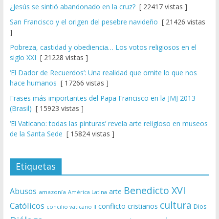
¿Jesús se sintió abandonado en la cruz?
[ 22417 vistas ]
San Francisco y el origen del pesebre navideño
[ 21426 vistas
]
Pobreza, castidad y obediencia… Los votos religiosos en el
siglo XXI
[ 21228 vistas ]
‘El Dador de Recuerdos’: Una realidad que omite lo que nos
hace humanos
[ 17266 vistas ]
Frases más importantes del Papa Francisco en la JMJ 2013
(Brasil)
[ 15923 vistas ]
‘El Vaticano: todas las pinturas’ revela arte religioso en museos
de la Santa Sede
[ 15824 vistas ]
Etiquetas
Benedicto XVI
Abusos
arte
amazonía
América Latina
cultura
Católicos
conflicto
cristianos
Dios
concilio vaticano II