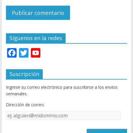
Síguenos en la redes
F
T
Y
ac
w
o
e
itt
u
Suscripción
b
er
T
Ingrese su correo electrónico para suscribirse a los envíos
o
u
semanales.
o
b
Dirección de correo
k
e
Dirección
C
de
h
correo