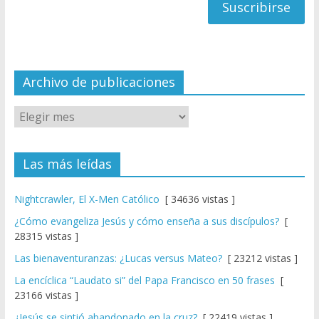
a
n
n
el
Archivo de publicaciones
Las más leídas
Nightcrawler, El X-Men Católico
[ 34636 vistas ]
¿Cómo evangeliza Jesús y cómo enseña a sus discípulos?
[
28315 vistas ]
Las bienaventuranzas: ¿Lucas versus Mateo?
[ 23212 vistas ]
La encíclica “Laudato si” del Papa Francisco en 50 frases
[
23166 vistas ]
¿Jesús se sintió abandonado en la cruz?
[ 22419 vistas ]