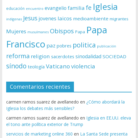
Iglesia
fe
evangelio
familia
educación
encuentro
Jesus
laicos
jovenes
medioambiente
migrantes
indígenas
Papa
Obispos
Mujeres
Papa
musulmanes
Francisco
politica
paz
pobres
publicación
reforma
religion
sinodalidad
sacerdotes
SOCIEDAD
sínodo
Vaticano
violencia
teología
Comentarios recientes
carmen ramos suarez de avellanedo
en
¿Cómo abordará la
Iglesia los debates más sensibles?
carmen ramos suarez de avellanedo
en
Iglesia en EE.UU. eleva
el tono ante política exterior de Trump
servicios de marketing online 360
en
La Santa Sede presenta