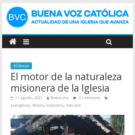
#Últimas
El motor de la naturaleza
misionera de la Iglesia
11 agosto, 2021
Buena Voz
0 Comments
,
,
,
evangelizar
Mision
misionero
Vaticano