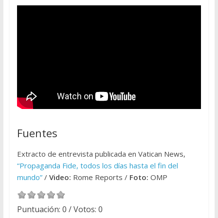
Fuentes
Extracto de entrevista publicada en Vatican News,
“Propaganda Fide, todos los días hasta el fin del
mundo”
/
Video:
Rome Reports /
Foto:
OMP
Puntuación:
0
/ Votos:
0