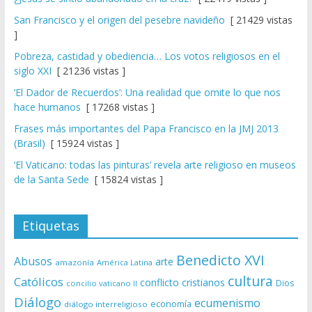
San Francisco y el origen del pesebre navideño
[ 21429 vistas
]
Pobreza, castidad y obediencia… Los votos religiosos en el
siglo XXI
[ 21236 vistas ]
‘El Dador de Recuerdos’: Una realidad que omite lo que nos
hace humanos
[ 17268 vistas ]
Frases más importantes del Papa Francisco en la JMJ 2013
(Brasil)
[ 15924 vistas ]
‘El Vaticano: todas las pinturas’ revela arte religioso en museos
de la Santa Sede
[ 15824 vistas ]
Etiquetas
Benedicto XVI
Abusos
arte
amazonía
América Latina
cultura
Católicos
conflicto
cristianos
Dios
concilio vaticano II
Diálogo
ecumenismo
economía
diálogo interreligioso