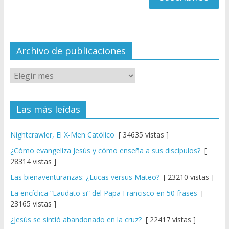
a
n
n
el
Archivo de publicaciones
Las más leídas
Nightcrawler, El X-Men Católico
[ 34635 vistas ]
¿Cómo evangeliza Jesús y cómo enseña a sus discípulos?
[
28314 vistas ]
Las bienaventuranzas: ¿Lucas versus Mateo?
[ 23210 vistas ]
La encíclica “Laudato si” del Papa Francisco en 50 frases
[
23165 vistas ]
¿Jesús se sintió abandonado en la cruz?
[ 22417 vistas ]