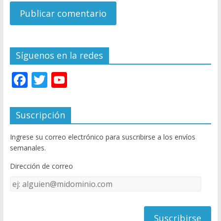
Síguenos en la redes
F
T
Y
ac
w
o
e
itt
u
Suscripción
b
er
T
Ingrese su correo electrónico para suscribirse a los envíos
o
u
semanales.
o
b
Dirección de correo
k
e
Dirección
C
de
h
correo