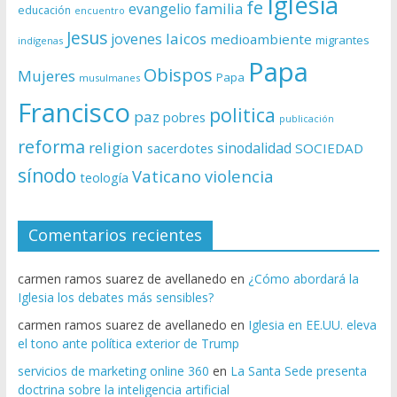
Iglesia
fe
evangelio
familia
educación
encuentro
Jesus
laicos
jovenes
medioambiente
migrantes
indígenas
Papa
Obispos
Mujeres
Papa
musulmanes
Francisco
politica
paz
pobres
publicación
reforma
religion
sinodalidad
sacerdotes
SOCIEDAD
sínodo
Vaticano
violencia
teología
Comentarios recientes
carmen ramos suarez de avellanedo
en
¿Cómo abordará la
Iglesia los debates más sensibles?
carmen ramos suarez de avellanedo
en
Iglesia en EE.UU. eleva
el tono ante política exterior de Trump
servicios de marketing online 360
en
La Santa Sede presenta
doctrina sobre la inteligencia artificial