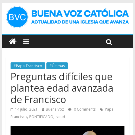
#Papa-Francisco
#Últimas
Preguntas difíciles que
plantea edad avanzada
de Francisco
14 julio, 2021
Buena Voz
0 Comments
Papa
,
,
Francisco
PONTIFICADO
salud