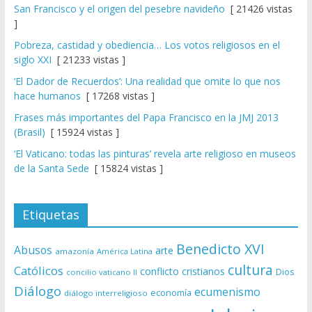
San Francisco y el origen del pesebre navideño
[ 21426 vistas
]
Pobreza, castidad y obediencia… Los votos religiosos en el
siglo XXI
[ 21233 vistas ]
‘El Dador de Recuerdos’: Una realidad que omite lo que nos
hace humanos
[ 17268 vistas ]
Frases más importantes del Papa Francisco en la JMJ 2013
(Brasil)
[ 15924 vistas ]
‘El Vaticano: todas las pinturas’ revela arte religioso en museos
de la Santa Sede
[ 15824 vistas ]
Etiquetas
Benedicto XVI
Abusos
arte
amazonía
América Latina
cultura
Católicos
conflicto
cristianos
Dios
concilio vaticano II
Diálogo
ecumenismo
economía
diálogo interreligioso