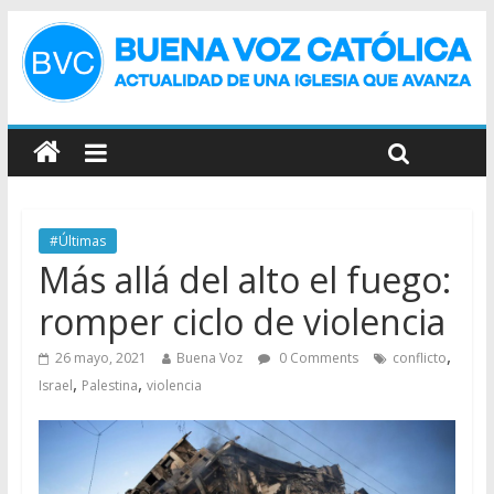
#Últimas
Más allá del alto el fuego:
romper ciclo de violencia
,
26 mayo, 2021
Buena Voz
0 Comments
conflicto
,
,
Israel
Palestina
violencia