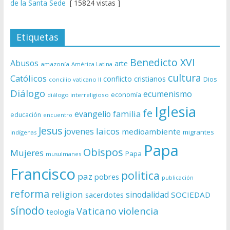
de la Santa Sede
[ 15824 vistas ]
Etiquetas
Benedicto XVI
Abusos
arte
amazonía
América Latina
cultura
Católicos
conflicto
cristianos
Dios
concilio vaticano II
Diálogo
ecumenismo
economía
diálogo interreligioso
Iglesia
fe
evangelio
familia
educación
encuentro
Jesus
laicos
jovenes
medioambiente
migrantes
indígenas
Papa
Obispos
Mujeres
Papa
musulmanes
Francisco
politica
paz
pobres
publicación
reforma
religion
sinodalidad
sacerdotes
SOCIEDAD
sínodo
Vaticano
violencia
teología