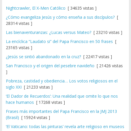
Nightcrawler, El X-Men Católico
[ 34635 vistas ]
¿Cómo evangeliza Jesús y cómo enseña a sus discípulos?
[
28314 vistas ]
Las bienaventuranzas: ¿Lucas versus Mateo?
[ 23210 vistas ]
La encíclica “Laudato si” del Papa Francisco en 50 frases
[
23165 vistas ]
¿Jesús se sintió abandonado en la cruz?
[ 22417 vistas ]
San Francisco y el origen del pesebre navideño
[ 21426 vistas
]
Pobreza, castidad y obediencia… Los votos religiosos en el
siglo XXI
[ 21233 vistas ]
‘El Dador de Recuerdos’: Una realidad que omite lo que nos
hace humanos
[ 17268 vistas ]
Frases más importantes del Papa Francisco en la JMJ 2013
(Brasil)
[ 15924 vistas ]
‘El Vaticano: todas las pinturas’ revela arte religioso en museos