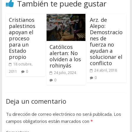
También te puede gustar
Cristianos
Arz. de
palestinos
Alepo:
apoyan el
Demostracio
proceso
nes de
para un
fuerza no
Católicos
Estado
ayudan a
alertan: No
propio
solucionar el
olviden a los
conflicto
18 octubre,
rohinyás
24 abril, 2018
2011
0
24 julio, 2024
0
0
Deja un comentario
Tu dirección de correo electrónico no será publicada.
Los
campos obligatorios están marcados con
*