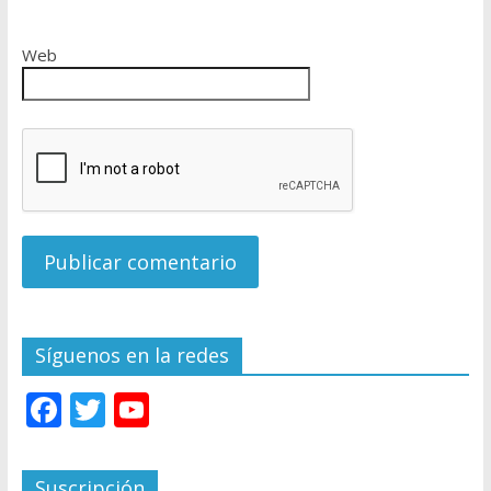
Web
Síguenos en la redes
F
T
Y
ac
w
o
e
itt
u
Suscripción