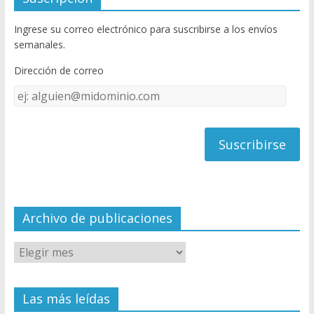
b
er
T
Ingrese su correo electrónico para suscribirse a los envíos
o
u
semanales.
o
b
Dirección de correo
k
e
Dirección
C
de
h
correo
a
n
n
el
Archivo de publicaciones
Las más leídas