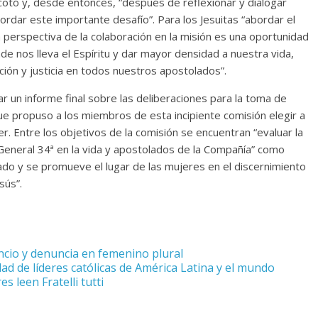
, acotó y, desde entonces, “después de reflexionar y dialogar
rdar este importante desafío”. Para los Jesuitas “abordar el
a perspectiva de la colaboración en la misión es una oportunidad
nos lleva el Espíritu y dar mayor densidad a nuestra vida,
ción y justicia en todos nuestros apostolados”.
ar un informe final sobre las deliberaciones para la toma de
ue propuso a los miembros de esta incipiente comisión elegir a
 Entre los objetivos de la comisión se encuentran “evaluar la
General 34ª en la vida y apostolados de la Compañía” como
ado y se promueve el lugar de las mujeres en el discernimiento
sús”.
ncio y denuncia en femenino plural
ad de líderes católicas de América Latina y el mundo
s leen Fratelli tutti