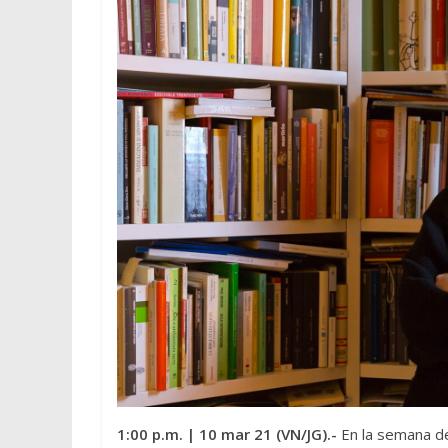
1:00 p.m.
| 10 mar 21 (VN/JG).-
En la semana de