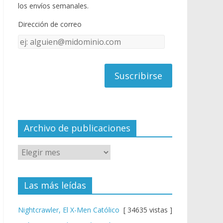
o
u
los envíos semanales.
o
b
Dirección de correo
k
e
Dirección
C
de
h
correo
a
n
n
el
Archivo de publicaciones
Las más leídas
Nightcrawler, El X-Men Católico
[ 34635 vistas ]