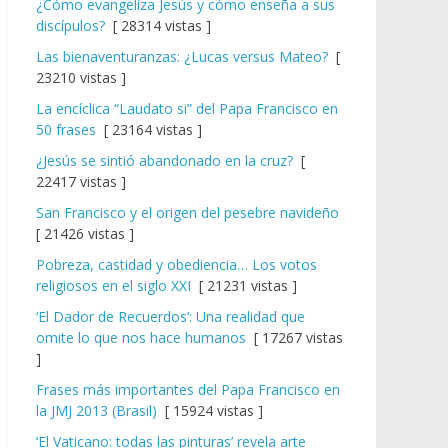
¿Cómo evangeliza Jesús y cómo enseña a sus
discípulos?
[ 28314 vistas ]
Las bienaventuranzas: ¿Lucas versus Mateo?
[
23210 vistas ]
La encíclica “Laudato si” del Papa Francisco en
50 frases
[ 23164 vistas ]
¿Jesús se sintió abandonado en la cruz?
[
22417 vistas ]
San Francisco y el origen del pesebre navideño
[ 21426 vistas ]
Pobreza, castidad y obediencia… Los votos
religiosos en el siglo XXI
[ 21231 vistas ]
‘El Dador de Recuerdos’: Una realidad que
omite lo que nos hace humanos
[ 17267 vistas
]
Frases más importantes del Papa Francisco en
la JMJ 2013 (Brasil)
[ 15924 vistas ]
‘El Vaticano: todas las pinturas’ revela arte