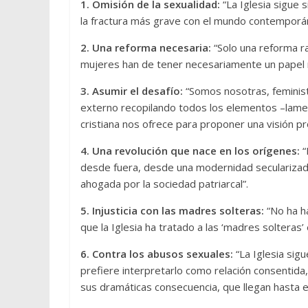
1. Omisión de la sexualidad:
“La Iglesia sigue 
la fractura más grave con el mundo contemporá
2. Una reforma necesaria:
“Solo una reforma ra
mujeres han de tener necesariamente un papel 
3. Asumir el desafío:
“Somos nosotras, feminist
externo recopilando todos los elementos –lamen
cristiana nos ofrece para proponer una visión p
4. Una revolución que nace en los orígenes:
“
desde fuera, desde una modernidad secularizada,
ahogada por la sociedad patriarcal”.
5. Injusticia con las madres solteras:
“No ha ha
que la Iglesia ha tratado a las ‘madres solteras’ 
6. Contra los abusos sexuales:
“La Iglesia sig
prefiere interpretarlo como relación consentida,
sus dramáticas consecuencia, que llegan hasta e