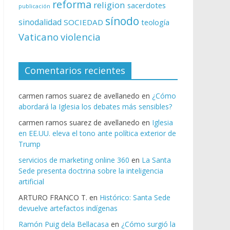
reforma
religion
sacerdotes
publicación
sínodo
sinodalidad
SOCIEDAD
teología
Vaticano
violencia
Comentarios recientes
carmen ramos suarez de avellanedo
en
¿Cómo
abordará la Iglesia los debates más sensibles?
carmen ramos suarez de avellanedo
en
Iglesia
en EE.UU. eleva el tono ante política exterior de
Trump
servicios de marketing online 360
en
La Santa
Sede presenta doctrina sobre la inteligencia
artificial
ARTURO FRANCO T.
en
Histórico: Santa Sede
devuelve artefactos indígenas
Ramón Puig dela Bellacasa
en
¿Cómo surgió la