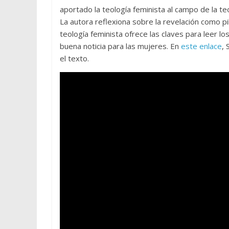
aportado la teología feminista al campo de la teo
La autora reflexiona sobre la revelación como pi
teología feminista ofrece las claves para leer lo
buena noticia para las mujeres. En
este enlace
, 
el texto.