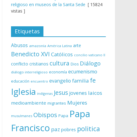
religioso en museos de la Santa Sede
[ 15824
vistas ]
Etiquetas
Abusos
arte
amazonía
América Latina
Benedicto XVI
Católicos
concilio vaticano II
cultura
Diálogo
conflicto
cristianos
Dios
ecumenismo
economía
diálogo interreligioso
fe
evangelio
familia
educación
encuentro
Iglesia
Jesus
laicos
jovenes
indígenas
Mujeres
medioambiente
migrantes
Papa
Obispos
Papa
musulmanes
Francisco
politica
paz
pobres