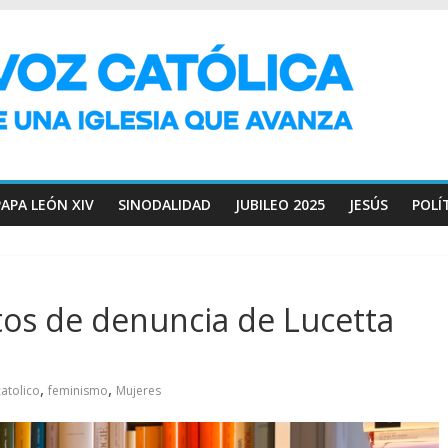
PAPA LEÓN XIV
SINODALIDAD
JUBILEO 2025
JESÚS
POLÍ
itos de denuncia de Lucetta
,
,
catolico
feminismo
Mujeres