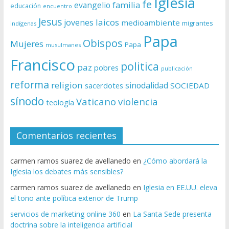
Iglesia
fe
evangelio
familia
educación
encuentro
Jesus
laicos
jovenes
medioambiente
migrantes
indígenas
Papa
Obispos
Mujeres
Papa
musulmanes
Francisco
politica
paz
pobres
publicación
reforma
religion
sinodalidad
sacerdotes
SOCIEDAD
sínodo
Vaticano
violencia
teología
Comentarios recientes
carmen ramos suarez de avellanedo
en
¿Cómo abordará la
Iglesia los debates más sensibles?
carmen ramos suarez de avellanedo
en
Iglesia en EE.UU. eleva
el tono ante política exterior de Trump
servicios de marketing online 360
en
La Santa Sede presenta
doctrina sobre la inteligencia artificial