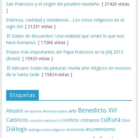
San Francisco y el origen del pesebre navideño
[ 21426 vistas
]
Pobreza, castidad y obediencia… Los votos religiosos en el
siglo XXI
[ 21231 vistas ]
‘El Dador de Recuerdos’: Una realidad que omite lo que nos
hace humanos
[ 17266 vistas ]
Frases más importantes del Papa Francisco en la JMJ 2013
(Brasil)
[ 15923 vistas ]
‘El Vaticano: todas las pinturas’ revela arte religioso en museos
de la Santa Sede
[ 15824 vistas ]
Etiquetas
Benedicto XVI
Abusos
arte
amazonía
América Latina
cultura
Católicos
conflicto
cristianos
Dios
concilio vaticano II
Diálogo
ecumenismo
economía
diálogo interreligioso