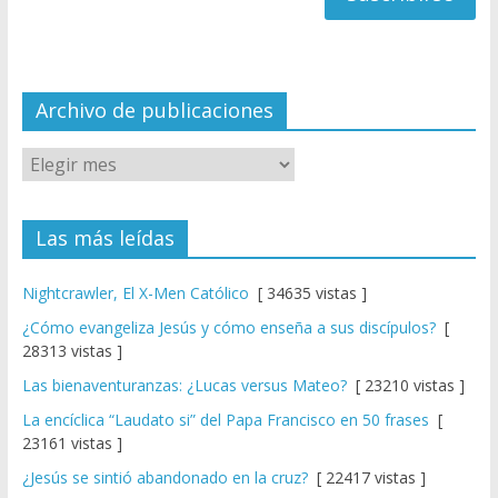
a
n
n
el
Archivo de publicaciones
Las más leídas
Nightcrawler, El X-Men Católico
[ 34635 vistas ]
¿Cómo evangeliza Jesús y cómo enseña a sus discípulos?
[
28313 vistas ]
Las bienaventuranzas: ¿Lucas versus Mateo?
[ 23210 vistas ]
La encíclica “Laudato si” del Papa Francisco en 50 frases
[
23161 vistas ]
¿Jesús se sintió abandonado en la cruz?
[ 22417 vistas ]