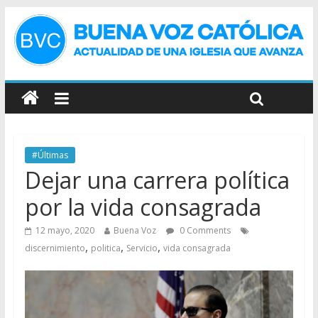
#Últimas
Dejar una carrera política
por la vida consagrada
12 mayo, 2020
Buena Voz
0 Comments
,
,
,
discernimiento
politica
Servicio
vida consagrada