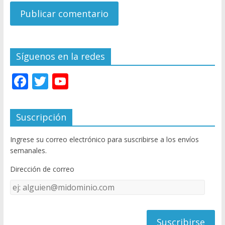
Síguenos en la redes
F
T
Y
ac
w
o
e
itt
u
Suscripción
b
er
T
Ingrese su correo electrónico para suscribirse a los envíos
o
u
semanales.
o
b
Dirección de correo
k
e
Dirección
C
de
h
correo