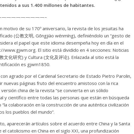
tenidos a sus 1.400 millones de habitantes.
—————————–
 motivo de su 170º aniversario, la revista de los jesuitas ha
plificado (公教文明, Gōngjiào wénmíng), definiéndolo un “gesto de
onsidera el papel que este idioma desempeña hoy en día en el
s://www.gjwm.org. El sitio está dividido en 4 secciones: Noticias
教文化研究) y Cultura (文化及评论). Enlazada al sitio está la
entificación es gjwm1850.
o con agrado por el Cardenal Secretario de Estado Pietro Parolin,
ir nuevas páginas fruto del encuentro amistoso con la rica
 versión china de la revista “se convierta en un sólido
al y científico entre todas las personas que están en búsqueda
la colaboración en la construcción de una auténtica civilización
os los pueblos del mundo”.
to, aparecerán artículos sobre el acuerdo entre China y la Santa
el catolicismo en China en el siglo XXI, una profundización