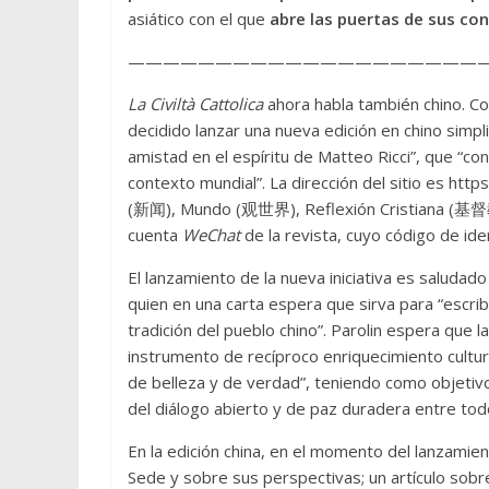
asiático con el que
abre las puertas de sus con
—————————————————————
La Civiltà Cattolica
ahora habla también chino. Con
decidido lanzar una nueva edición en chino sim
amistad en el espíritu de Matteo Ricci”, que “c
contexto mundial”. La dirección del sitio es http
(新闻), Mundo (观世界), Reflexión Cristiana (基督
cuenta
WeChat
de la revista, cuyo código de id
El lanzamiento de la nueva iniciativa es saludad
quien en una carta espera que sirva para “escrib
tradición del pueblo chino”. Parolin espera que la
instrumento de recíproco enriquecimiento cultur
de belleza y de verdad”, teniendo como objetivo “
del diálogo abierto y de paz duradera entre tod
En la edición china, en el momento del lanzamien
Sede y sobre sus perspectivas; un artículo sobre 