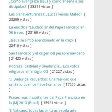
¿Cómo evangeliza Jesús y cómo enseña a sus
discípulos?
[ 28311 vistas ]
Las bienaventuranzas: ¿Lucas versus Mateo?
[
23209 vistas ]
La encíclica “Laudato si” del Papa Francisco en
50 frases
[ 23160 vistas ]
¿Jesús se sintió abandonado en la cruz?
[
22416 vistas ]
San Francisco y el origen del pesebre navideño
[ 21425 vistas ]
Pobreza, castidad y obediencia… Los votos
religiosos en el siglo XXI
[ 21227 vistas ]
‘El Dador de Recuerdos’: Una realidad que
omite lo que nos hace humanos
[ 17265 vistas
]
Frases más importantes del Papa Francisco en
la JMJ 2013 (Brasil)
[ 15921 vistas ]
‘El Vaticano: todas las pinturas’ revela arte