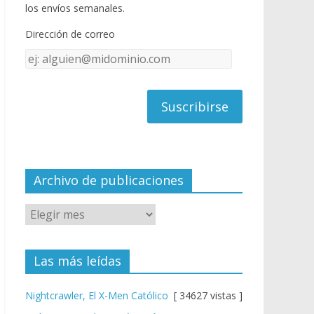
o
u
los envíos semanales.
o
b
Dirección de correo
k
e
Dirección
C
de
h
correo
a
n
n
el
Archivo de publicaciones
Las más leídas
Nightcrawler, El X-Men Católico
[ 34627 vistas ]