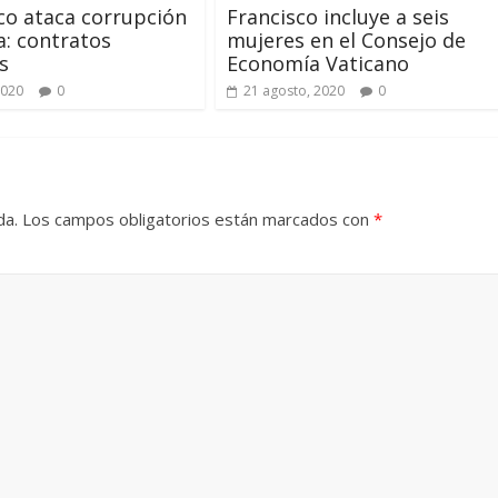
co ataca corrupción
Francisco incluye a seis
a: contratos
mujeres en el Consejo de
s
Economía Vaticano
2020
0
21 agosto, 2020
0
da.
Los campos obligatorios están marcados con
*