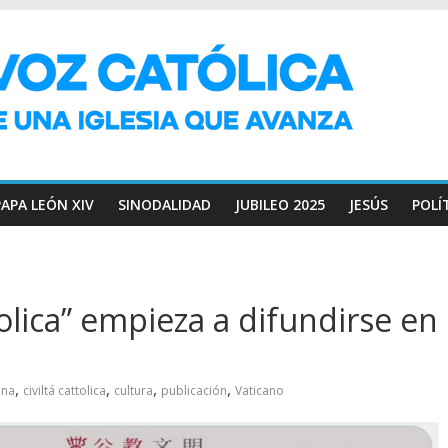
PAPA LEÓN XIV
SINODALIDAD
JUBILEO 2025
JESÚS
POLÍ
tolica” empieza a difundirse en
,
,
,
,
ina
civiltá cattolica
cultura
publicación
Vaticano