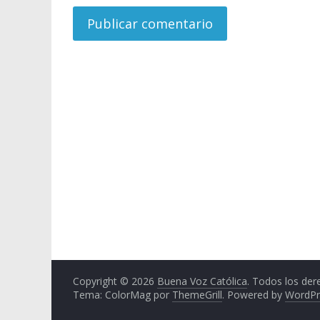
Copyright © 2026
Buena Voz Católica
. Todos los der
Tema: ColorMag por
ThemeGrill
. Powered by
WordPr