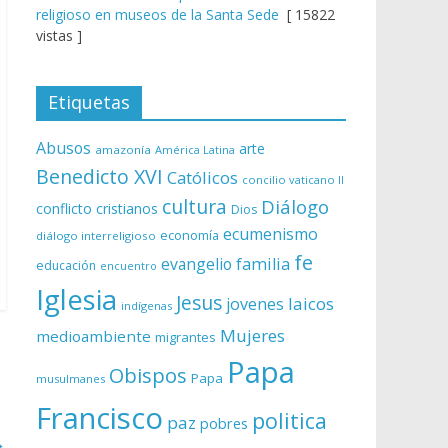
religioso en museos de la Santa Sede
[ 15822
vistas ]
Etiquetas
Abusos
arte
amazonía
América Latina
Benedicto XVI
Católicos
concilio vaticano II
cultura
Diálogo
conflicto
cristianos
Dios
ecumenismo
economía
diálogo interreligioso
fe
evangelio
familia
educación
encuentro
Iglesia
Jesus
laicos
jovenes
indígenas
Mujeres
medioambiente
migrantes
Papa
Obispos
Papa
musulmanes
Francisco
politica
paz
pobres
→