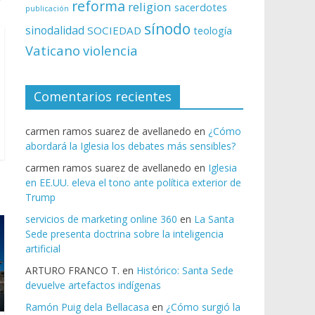
reforma
religion
sacerdotes
publicación
sínodo
sinodalidad
SOCIEDAD
teología
Vaticano
violencia
Comentarios recientes
carmen ramos suarez de avellanedo
en
¿Cómo
abordará la Iglesia los debates más sensibles?
carmen ramos suarez de avellanedo
en
Iglesia
en EE.UU. eleva el tono ante política exterior de
Trump
servicios de marketing online 360
en
La Santa
Sede presenta doctrina sobre la inteligencia
artificial
ARTURO FRANCO T.
en
Histórico: Santa Sede
devuelve artefactos indígenas
Ramón Puig dela Bellacasa
en
¿Cómo surgió la