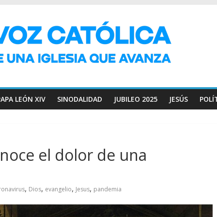
PAPA LEÓN XIV
SINODALIDAD
JUBILEO 2025
JESÚS
POLÍ
noce el dolor de una
,
,
,
,
ronavirus
Dios
evangelio
Jesus
pandemia