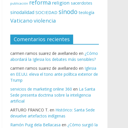
reforma
religion
sacerdotes
publicación
sínodo
sinodalidad
SOCIEDAD
teología
Vaticano
violencia
Comentarios recientes
carmen ramos suarez de avellanedo
en
¿Cómo
abordará la Iglesia los debates más sensibles?
carmen ramos suarez de avellanedo
en
Iglesia
en EE.UU. eleva el tono ante política exterior de
Trump
servicios de marketing online 360
en
La Santa
Sede presenta doctrina sobre la inteligencia
artificial
ARTURO FRANCO T.
en
Histórico: Santa Sede
devuelve artefactos indígenas
Ramón Puig dela Bellacasa
en
¿Cómo surgió la