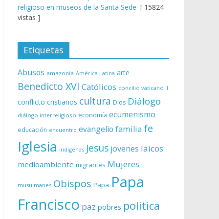
religioso en museos de la Santa Sede
[ 15824
vistas ]
Etiquetas
Abusos
arte
amazonía
América Latina
Benedicto XVI
Católicos
concilio vaticano II
cultura
Diálogo
conflicto
cristianos
Dios
ecumenismo
economía
diálogo interreligioso
fe
evangelio
familia
educación
encuentro
Iglesia
Jesus
laicos
jovenes
indígenas
Mujeres
medioambiente
migrantes
Papa
Obispos
Papa
musulmanes
Francisco
politica
paz
pobres