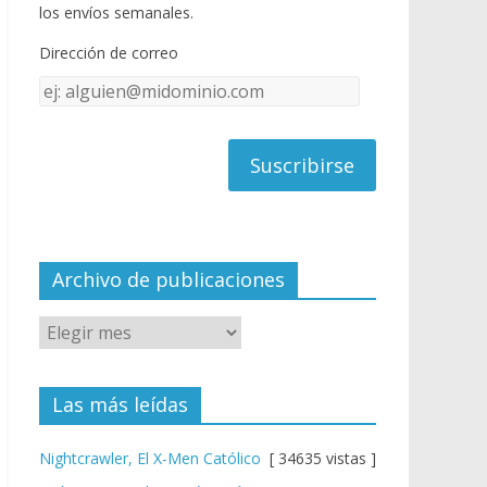
o
u
los envíos semanales.
o
b
Dirección de correo
k
e
Dirección
C
de
h
correo
a
n
n
el
Archivo de publicaciones
Las más leídas
Nightcrawler, El X-Men Católico
[ 34635 vistas ]