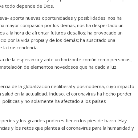
iva todo depende de Dios.
leva- aporta nuevas oportunidades y posibilidades; nos ha
una mayor compasión por los demás; nos ha despertado un
s a la hora de afrontar futuros desafíos; ha provocado un
io por la vida propia y de los demás; ha suscitado una
e la trascendencia.
iva de la esperanza y ante un horizonte común como personas,
constelación de elementos novedosos que ha dado a luz
ercia de la globalización neoliberal y posmoderna, cuyo impacto
la salud en la actualidad. Incluso, el coronavirus ha hecho perder
-políticas y no solamente ha afectado a los países
perios y los grandes poderes tienen los pies de barro. Hay
cias y los retos que plantea el coronavirus para la humanidad y