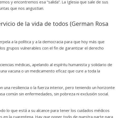
uemos y encontremos esa “salida”. La Iglesia que sale de sus
untas que nos angustian.
servicio de la vida de todos (German Rosa
terpela a la política y a la democracia para que hoy más que
 los grupos vulnerables con el fin de garantizar el derecho
iencias médicas, apelando al espíritu humanista y solidario de
n una vacuna o un medicamento eficaz que cure a toda la
 una resiliencia o la fuerza interior, pero teniendo un horizonte
sa común sin enfermedades, sin pobreza ni exclusión social.
odo lo que está a su alcance para tener los cuidados médicos
das en la cuarentena. Hay que poner todo de nuestra parte para