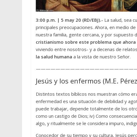
3:00 p.m.
| 5 may 20 (RD/EBJ).-
La salud, sea c
principales preocupaciones. Ahora, en medio de 
nuestra familia, gente cercana, y por supuesto 
cristianismo sobre este problema que ahora n
viviendo entre nosotros- y a decenas de relato
la salud humana
a la vista de nuestro Señor.
—————————————————————
Jesús y los enfermos (M.E. Pér
Distintos textos bíblicos nos muestran cómo era 
enfermedad es una situación de debilidad y agot
puede trabajar, depende totalmente de los otros
como un castigo de Dios; iv) Como consecuencia
algo, y ritualmente se le considera impuro, indi
Conocedor de su tiempo y su cultura, Jesús percib