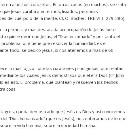
fieren a hechos concretos. En otros casos (no muchos), se trata
e que Jesús curaba a enfermos, lisiados, personas
 del cuerpo o de la mente. Cf. O. Böcher, TRE VIII, 279-286).
ue la primera y más destacada preocupación de Jesús fue el
to quiere decir que Jesús, el “Dios encarnado” y por tanto el
 problema, que tiene que resolver la humanidad, es el
, ante todo, se dedicó Jesús, si nos atenemos a más de 60
ece lo más lógico– que las curaciones prodigiosas, que relatan
 mediante los cuales Jesús demostraba que él era Dios (cf. John
. No es eso. El problema, que plantean y resuelven los hechos
tra cosa.
s milagros, queda demostrado que Jesús es Dios y así conocemos
tir del “Dios humanizado” (que es Jesús), nos enteramos de lo que
 sobre la vida humana, sobre la sociedad humana.