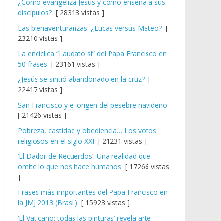
¿Cómo evangeliza Jesús y cómo enseña a sus
discípulos?
[ 28313 vistas ]
Las bienaventuranzas: ¿Lucas versus Mateo?
[
23210 vistas ]
La encíclica “Laudato si” del Papa Francisco en
50 frases
[ 23161 vistas ]
¿Jesús se sintió abandonado en la cruz?
[
22417 vistas ]
San Francisco y el origen del pesebre navideño
[ 21426 vistas ]
Pobreza, castidad y obediencia… Los votos
religiosos en el siglo XXI
[ 21231 vistas ]
‘El Dador de Recuerdos’: Una realidad que
omite lo que nos hace humanos
[ 17266 vistas
]
Frases más importantes del Papa Francisco en
la JMJ 2013 (Brasil)
[ 15923 vistas ]
‘El Vaticano: todas las pinturas’ revela arte