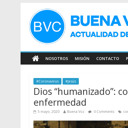
NOSOTROS
MISIÓN
CONTACTO
#Coronavirus
#Jesús
Dios “humanizado”: co
enfermedad
5 mayo, 2020
Buena Voz
0 Comments
co