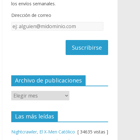
o
u
los envíos semanales.
o
b
Dirección de correo
k
e
Dirección
C
de
h
correo
a
n
n
el
Archivo de publicaciones
Las más leídas
Nightcrawler, El X-Men Católico
[ 34635 vistas ]