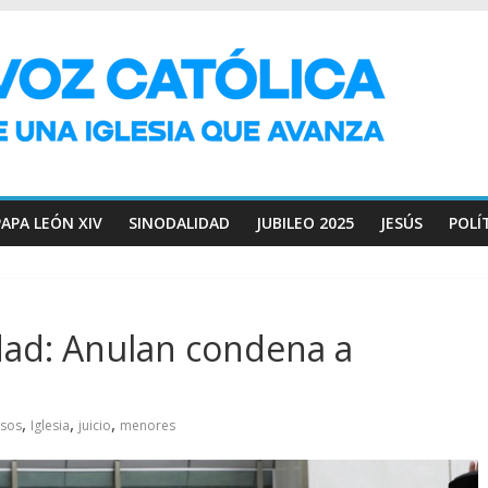
PAPA LEÓN XIV
SINODALIDAD
JUBILEO 2025
JESÚS
POLÍ
dad: Anulan condena a
,
,
,
sos
Iglesia
juicio
menores