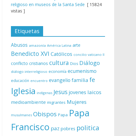
religioso en museos de la Santa Sede
[ 15824
vistas ]
Etiquetas
Abusos
arte
amazonía
América Latina
Benedicto XVI
Católicos
concilio vaticano II
cultura
Diálogo
conflicto
cristianos
Dios
ecumenismo
economía
diálogo interreligioso
fe
evangelio
familia
educación
encuentro
Iglesia
Jesus
laicos
jovenes
indígenas
Mujeres
medioambiente
migrantes
Papa
Obispos
Papa
musulmanes
Francisco
politica
paz
pobres