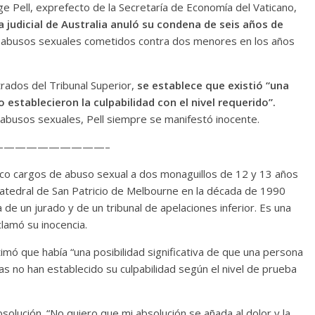
ge Pell, exprefecto de la Secretaría de Economía del Vaticano,
 judicial de Australia anuló su condena de seis años de
 abusos sexuales cometidos contra dos menores en los años
trados del Tribunal Superior,
se establece que existió “una
o establecieron la culpabilidad con el nivel requerido”.
 abusos sexuales, Pell siempre se manifestó inocente.
—————————–
inco cargos de abuso sexual a dos monaguillos de 12 y 13 años
 Catedral de San Patricio de Melbourne en la década de 1990
 de un jurado y de un tribunal de apelaciones inferior. Es una
clamó su inocencia.
timó que había “una posibilidad significativa de que una persona
 no han establecido su culpabilidad según el nivel de prueba
solución. “No quiero que mi absolución se añada al dolor y la