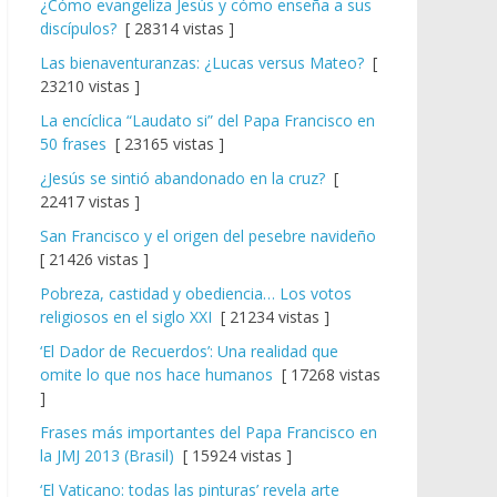
¿Cómo evangeliza Jesús y cómo enseña a sus
discípulos?
[ 28314 vistas ]
Las bienaventuranzas: ¿Lucas versus Mateo?
[
23210 vistas ]
La encíclica “Laudato si” del Papa Francisco en
50 frases
[ 23165 vistas ]
¿Jesús se sintió abandonado en la cruz?
[
22417 vistas ]
San Francisco y el origen del pesebre navideño
[ 21426 vistas ]
Pobreza, castidad y obediencia… Los votos
religiosos en el siglo XXI
[ 21234 vistas ]
‘El Dador de Recuerdos’: Una realidad que
omite lo que nos hace humanos
[ 17268 vistas
]
Frases más importantes del Papa Francisco en
la JMJ 2013 (Brasil)
[ 15924 vistas ]
‘El Vaticano: todas las pinturas’ revela arte