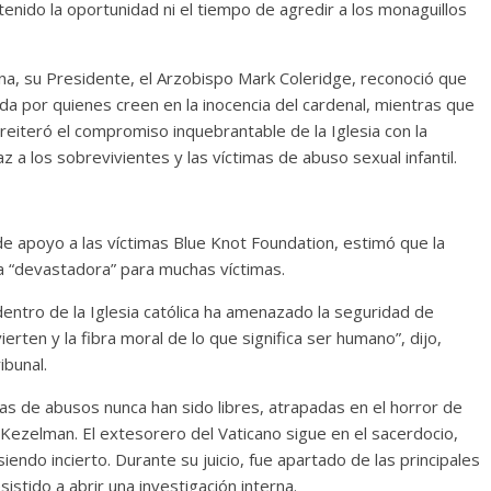
enido la oportunidad ni el tiempo de agredir a los monaguillos
na, su Presidente, el Arzobispo Mark Coleridge, reconoció que
ida por quienes creen en la inocencia del cardenal, mientras que
reiteró el compromiso inquebrantable de la Iglesia con la
 a los sobrevivientes y las víctimas de abuso sexual infantil.
e apoyo a las víctimas Blue Knot Foundation, estimó que la
ía “devastadora” para muchas víctimas.
entro de la Iglesia católica ha amenazado la seguridad de
erten y la fibra moral de lo que significa ser humano”, dijo,
ibunal.
mas de abusos nunca han sido libres, atrapadas en el horror de
 Kezelman. El extesorero del Vaticano sigue en el sacerdocio,
siendo incierto. Durante su juicio, fue apartado de las principales
sistido a abrir una investigación interna.