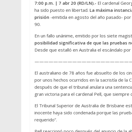
7:00 p.m.
| 7 abr 20 (RD/LN).-
El cardenal Geor
ha sido puesto en libertad.
La máxima instancia
prisión
-emitida en agosto del año pasado- por
90.
En un fallo unánime, emitido por los siete magis
posibilidad significativa de que las pruebas n
Desde que estalló en Australia el escándalo por
—————————————————————
El australiano de 78 años fue absuelto de los c
por unos hechos ocurridos en la sacristía de la
después de que el tribunal anulara una sentencia
gran victoria para el cardenal Pell, que siempre 
El Tribunal Superior de Australia de Brisbane es
inocente haya sido condenada porque las pruebas
requerido”.
Pell reaccionó poco después del anuncio de la ab