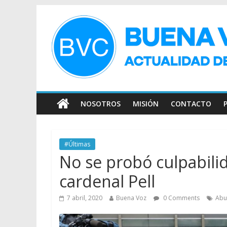
NOSOTROS
MISIÓN
CONTACTO
#Últimas
No se probó culpabili
cardenal Pell
7 abril, 2020
Buena Voz
0 Comments
Abu