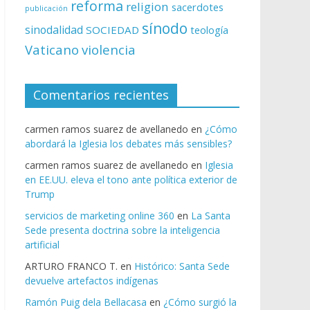
reforma
religion
sacerdotes
publicación
sínodo
sinodalidad
SOCIEDAD
teología
Vaticano
violencia
Comentarios recientes
carmen ramos suarez de avellanedo
en
¿Cómo
abordará la Iglesia los debates más sensibles?
carmen ramos suarez de avellanedo
en
Iglesia
en EE.UU. eleva el tono ante política exterior de
Trump
servicios de marketing online 360
en
La Santa
Sede presenta doctrina sobre la inteligencia
artificial
ARTURO FRANCO T.
en
Histórico: Santa Sede
devuelve artefactos indígenas
Ramón Puig dela Bellacasa
en
¿Cómo surgió la