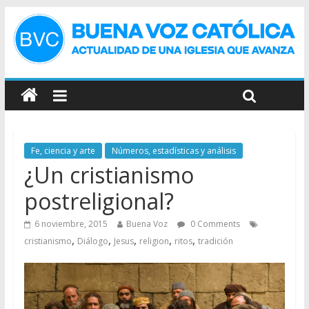
Fe, ciencia y arte
Números, estadísticas y análisis
¿Un cristianismo
postreligional?
6 noviembre, 2015
Buena Voz
0 Comments
,
,
,
,
,
cristianismo
Diálogo
Jesus
religion
ritos
tradición