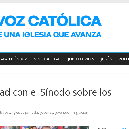
PAPA LEÓN XIV
SINODALIDAD
JUBILEO 2025
JESÚS
POLÍ
ad con el Sínodo sobre los
,
,
,
,
,
busos
Iglesia
jornada
jovenes
juventud
migración