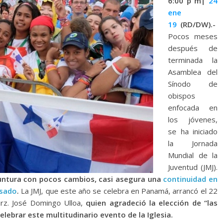
6:00 p
m|
24
ene
19
(RD/DW).-
Pocos meses
después de
terminada la
Asamblea del
Sínodo de
obispos
enfocada en
los jóvenes,
se ha iniciado
la Jornada
Mundial de la
Juventud (JMJ).
yuntura con pocos cambios, casi asegura una
continuidad en
asado
.
La JMJ, que este año se celebra en Panamá, arrancó el 22
arz. José Domingo Ulloa,
quien agradeció la elección de “las
elebrar este multitudinario evento de la Iglesia.