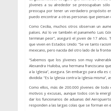
jóvenes a su alrededor se preocupaban sólo p
preocupa por tener un verdadero propósito en 
puedo encontrar a otras personas que piensan c
Como Cecilia, muchos otros observan un aumen
países. Así lo ve también el panameño Luis Gó
terminan peor”, aseguró el joven de 17 años. 
que viven en Estados Unido: “Se ve tanto racis
mexicano, pero nacida del otro lado de la fronte
“Sabemos que los jóvenes son muy vulnerables
Alexandra Huiloba, una hermana franciscana qu
a la Iglesia”, asegura. Sin embargo para ella es 
dividida: “Es la Iglesia contra la Iglesia misma”, a
Como ellos, más de 200.000 jóvenes de todo e
motivos y excusas, aunque todos con la energí
dar los funcionarios de aduanas del Aeropuert
responden a las largas colas que se forman en e