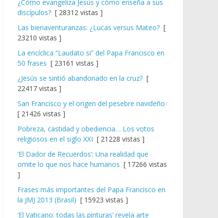
¿Cómo evangeliza Jesús y cómo enseña a sus
discípulos?
[ 28312 vistas ]
Las bienaventuranzas: ¿Lucas versus Mateo?
[
23210 vistas ]
La encíclica “Laudato si” del Papa Francisco en
50 frases
[ 23161 vistas ]
¿Jesús se sintió abandonado en la cruz?
[
22417 vistas ]
San Francisco y el origen del pesebre navideño
[ 21426 vistas ]
Pobreza, castidad y obediencia… Los votos
religiosos en el siglo XXI
[ 21228 vistas ]
‘El Dador de Recuerdos’: Una realidad que
omite lo que nos hace humanos
[ 17266 vistas
]
Frases más importantes del Papa Francisco en
la JMJ 2013 (Brasil)
[ 15923 vistas ]
‘El Vaticano: todas las pinturas’ revela arte