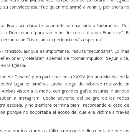
te su convalecencia. “Fue quien me animó a venir, y por ahora no
papa Francisco durante su pontificado han sido a Sudamérica. Por
ca Dominicana “para ver más de cerca al papa Francisco”. El
cercano con Cristo; una experiencia más espiritual”.
de Francisco, aunque es importante, resulta “secundaria”. Lo más
reflexionar y celebrar” además de “tomar impulso”. Según dice,
en la Iglesia.
udad de Panamá para participar en la XXXIV Jornada Mundial de la
e tendrá lugar en América Latina, luego de haberse realizado en
). Ambas visten a la moda, con grandes gafas oscuras. Y aunque
uben a Instagram, Cecilia advierte del peligro de las redes
stra escuela, y no siempre termina bien”, recordando el caso de
s porque no soportaba el acoso del que era víctima a través
arse por los grupos católicos porque se dio cuenta de que los