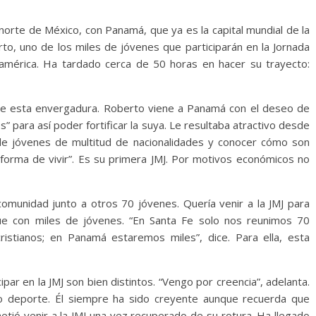
norte de México, con Panamá, que ya es la capital mundial de la
rto, uno de los miles de jóvenes que participarán en la Jornada
oamérica. Ha tardado cerca de 50 horas en hacer su trayecto:
e de esta envergadura. Roberto viene a Panamá con el deseo de
” para así poder fortificar la suya. Le resultaba atractivo desde
de jóvenes de multitud de nacionalidades y conocer cómo son
u forma de vivir”. Es su primera JMJ. Por motivos económicos no
 comunidad junto a otros 70 jóvenes. Quería venir a la JMJ para
ue con miles de jóvenes. “En Santa Fe solo nos reunimos 70
istianos; en Panamá estaremos miles”, dice. Para ella, esta
par en la JMJ son bien distintos. “Vengo por creencia”, adelanta.
do deporte. Él siempre ha sido creyente aunque recuerda que
tió venir a la JMJ una vez recuperado de su rotura. Ha llegado