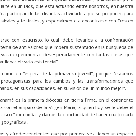
 la fe en un Dios, que está actuando entre nosotros, en nuestra
ó a participar de las distintas actividades que se proponen para
musicales y teatrales, y especialmente a encontrarse con Dios en
rse con Jesucristo, lo cual “debe llevarlos a la confrontación
istema de anti valores que impera sustentado en la búsqueda de
s lleva a experimentar desesperadamente con tantas cosas que
r llenar el vacío existencial”.
 como en “espera de la primavera juvenil”, porque “estamos
protagonistas para los cambios y las transformaciones que
 manos, en sus capacidades, en su visión de un mundo mejor”.
anamá es la primera diócesis en tierra firme, en el continente
ca con el amparo de la Virgen María, a quien hoy se le debe el
ncisco “por confiar y darnos la oportunidad de hacer una Jornada
y geográficas”.
enas y afrodescendientes que por primera vez tienen un espacio