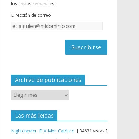
o
u
los envíos semanales.
o
b
Dirección de correo
k
e
Dirección
C
de
h
correo
a
n
n
el
Archivo de publicaciones
Las más leídas
Nightcrawler, El X-Men Católico
[ 34631 vistas ]