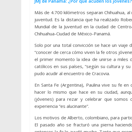
JMJ de Panamá: ¿Por qué acuden los jóvenes?
Más de 4.700 kilómetros separan Chihuahua, al 
juventud. Es la distancia que ha realizado Robe
Mundial de la Juventud en la ciudad de Centr
Chihuahua-Ciudad de México-Panamá.
Solo por una total convicción se hace un viaj
“conocer de cerca cómo viven la fe otros jóvenes
el primer momento la idea de unirse a miles 
católicos en sus países, “según su cultura y s
pudo acudir al encuentro de Cracovia.
En Santa Fe (Argentina), Paulina vive su fe en
hacer lo mismo que hace en su ciudad, aunq
(jóvenes) para rezar y celebrar que somos cr
experiencia “es alucinante”.
Los motivos de Alberto, colombiano, para partici
El pasado año se fracturó una pierna hacien
entonces la fe le ayudó mucho. Tanto que prome