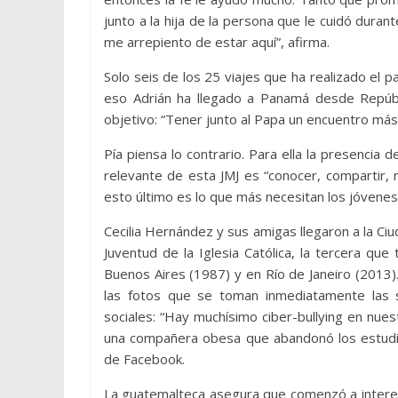
junto a la hija de la persona que le cuidó duran
me arrepiento de estar aquí”, afirma.
Solo seis de los 25 viajes que ha realizado el 
eso Adrián ha llegado a Panamá desde Repúbli
objetivo: “Tener junto al Papa un encuentro más 
Pía piensa lo contrario. Para ella la presencia 
relevante de esta JMJ es “conocer, compartir, 
esto último es lo que más necesitan los jóvenes 
Cecilia Hernández y sus amigas llegaron a la Ci
Juventud de la Iglesia Católica, la tercera qu
Buenos Aires (1987) y en Río de Janeiro (2013
las fotos que se toman inmediatamente las s
sociales: “Hay muchísimo ciber-bullying en nue
una compañera obesa que abandonó los estudio
de Facebook.
La guatemalteca asegura que comenzó a interes