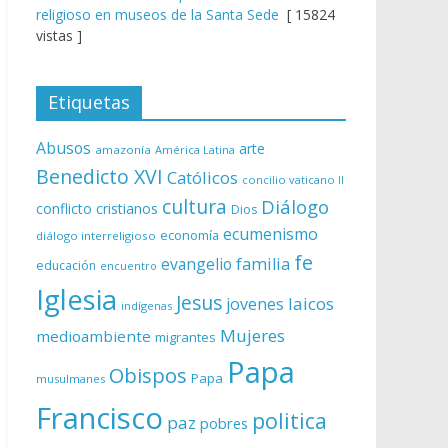
religioso en museos de la Santa Sede
[ 15824
vistas ]
Etiquetas
Abusos
arte
amazonía
América Latina
Benedicto XVI
Católicos
concilio vaticano II
cultura
Diálogo
conflicto
cristianos
Dios
ecumenismo
economía
diálogo interreligioso
fe
evangelio
familia
educación
encuentro
Iglesia
Jesus
laicos
jovenes
indígenas
Mujeres
medioambiente
migrantes
Papa
Obispos
Papa
musulmanes
Francisco
politica
paz
pobres