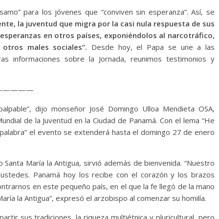
samo” para los jóvenes que “conviven sin esperanza”. Así, se
nte, la juventud que migra por la casi nula respuesta de sus
s esperanzas en otros países, exponiéndolos al narcotráfico,
 otros males sociales”.
Desde hoy, el Papa se une a las
ras informaciones sobre la Jornada, reunimos testimonios y
—————
 palpable”, dijo monseñor José Domingo Ulloa Mendieta OSA,
 Mundial de la Juventud en la Ciudad de Panamá. Con el lema “He
u palabra” el evento se extenderá hasta el domingo 27 de enero
 Santa María la Antigua, sirvió además de bienvenida. “Nuestro
ustedes. Panamá hoy los recibe con el corazón y los brazos
ontrarnos en este pequeño país, en el que la fe llegó de la mano
María la Antigua”, expresó el arzobispo al comenzar su homilía.
tir sus tradiciones, la riqueza multiétnica y pluricultural, pero