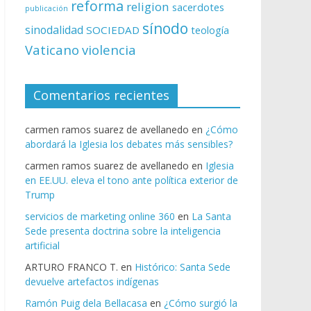
reforma
religion
sacerdotes
publicación
sínodo
sinodalidad
SOCIEDAD
teología
Vaticano
violencia
Comentarios recientes
carmen ramos suarez de avellanedo
en
¿Cómo
abordará la Iglesia los debates más sensibles?
carmen ramos suarez de avellanedo
en
Iglesia
en EE.UU. eleva el tono ante política exterior de
Trump
servicios de marketing online 360
en
La Santa
Sede presenta doctrina sobre la inteligencia
artificial
ARTURO FRANCO T.
en
Histórico: Santa Sede
devuelve artefactos indígenas
Ramón Puig dela Bellacasa
en
¿Cómo surgió la