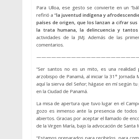
Para Ulloa, ese gesto se convierte en un “bál
refirió a
“la juventud indígena y afrodescendie
países de origen, que los lanzan a cifrar su
la trata humana, la delincuencia y tantos
actividades de la JMJ. Además de las prime
comentarios.
————————————————————
“Ser santos no es un mito, es una realidad
arzobispo de Panamá, al iniciar la 31° Jornada
aquí la sierva del Señor; hágase en mí según t
en la Ciudad de Panamá.
La misa de apertura que tuvo lugar en el Campo
gozo es inmenso ante la presencia de todos 
abiertos. Gracias por aceptar el llamado de enc
de la Virgen María, bajo la advocación de Santa 
“Estamos preparados para recibirlos, para compar