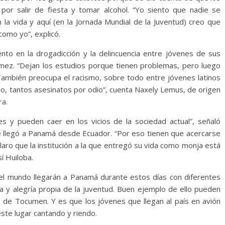
or salir de fiesta y tomar alcohol. “Yo siento que nadie se
la vida y aquí (en la Jornada Mundial de la Juventud) creo que
omo yo”, explicó.
to en la drogadicción y la delincuencia entre jóvenes de sus
mez. “Dejan los estudios porque tienen problemas, pero luego
También preocupa el racismo, sobre todo entre jóvenes latinos
mo, tantos asesinatos por odio”, cuenta Naxely Lemus, de origen
ra.
 y pueden caer en los vicios de la sociedad actual”, señaló
e llegó a Panamá desde Ecuador. “Por eso tienen que acercarse
claro que la institución a la que entregó su vida como monja está
sí Huiloba.
l mundo llegarán a Panamá durante estos días con diferentes
a y alegría propia de la juventud. Buen ejemplo de ello pueden
o de Tocumen. Y es que los jóvenes que llegan al país en avión
ste lugar cantando y riendo.